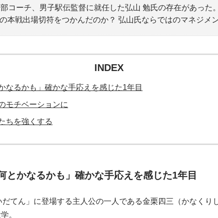
競技部コーチ、男子駅伝監督に就任した弘山 勉氏の存在があっ
りの本戦出場切符をつかんだのか？ 弘山氏ならではのマネジメ
INDEX
かなるかも」確かな手応えを感じた1年目
のモチベーションに
たちを強くする
何とかなるかも」確かな手応えを感じた1年目
いだてん」に登場する主人公の一人である金栗四三（かなくり
大学。