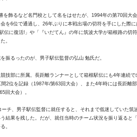
勝を飾るなど名門校として名をはせたが、1994年の第70回大
会を6位で通過し、26年ぶりに本戦出場の切符を手にした際に
根駅伝に復活!」や「『いだてん』の年に筑波大学が箱根路の切
った。
を振るったのが、男子駅伝監督の弘山 勉氏だ。
上競技部に所属。長距離ランナーとして箱根駅伝にも4年連続で
間2位を記録（1987年/第63回大会）、また4年時には長距離
第65回大会）。
部コーチ、男子駅伝監督に就任すると、それまで低迷していた筑
いう結果を残した。だが、就任当時のチーム状況を振り返ると
語る。