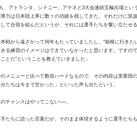
持ち、アトランタ、シドニー、アテネと3大会連続五輪出場とい
指導力は日本陸上界に数々の功績を残してきた。それだけに筑
直して合宿を組んだというが、それには選手たちを奮い立たせ
本戦から遠ざかって何年もたっていましたし、“箱根に行きた
きる練習のイメージはできていなかったと思います。ですので
ことだ”ということを教えていきました」
でのメニューと比べて数倍ハードなもので、その内容は実業団
自分たちは今まで甘かった」といった声も出たという。
のチャンスはやってこない──。
選手たちに語った言葉だが、そのまま体現するように選手たち