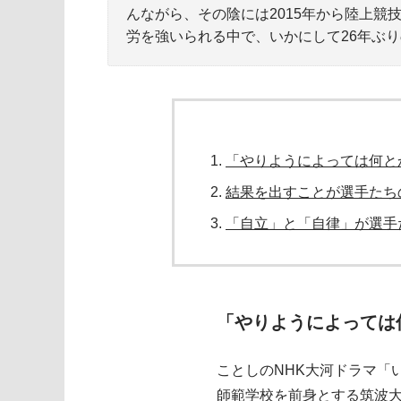
んながら、その陰には2015年から陸上
労を強いられる中で、いかにして26年ぶ
「やりようによっては何と
結果を出すことが選手たち
「自立」と「自律」が選手
「やりようによっては
ことしのNHK大河ドラマ「
師範学校を前身とする筑波