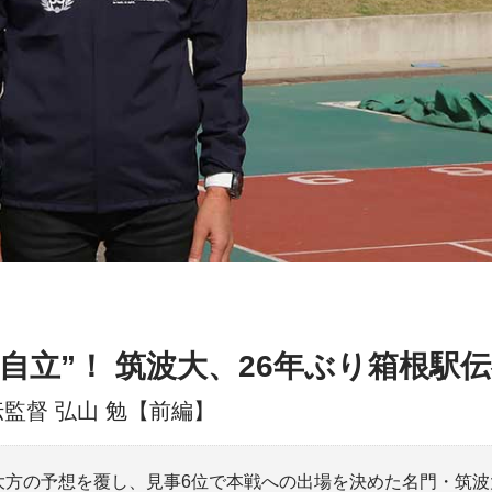
“自立”！ 筑波大、26年ぶり箱根駅
監督 弘山 勉【前編】
）で大方の予想を覆し、見事6位で本戦への出場を決めた名門・筑