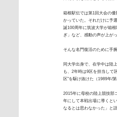
箱根駅伝では第1回大会の優
かっていた。それだけに予選
誕100周年に筑波大学が箱
ぎ」など、感動の声が上が
そんな名門復活のために手腕
同大学出身で、在学中は陸
も、2年時は9区を担当して区
区”を駆け抜けた（1989年/
2015年に母校の陸上競技
年にして本戦出場に導くと
なるとは思わなかった」と