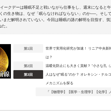
、ウイークデーは睡眠不足と戦いながら仕事をし、週末になると
くの生き物は、なぜ「眠らなければならない」のか──。そし
いまだ解明されていない。今回は睡眠の謎の解明を目指す、筑
ねた。
世界で実用化研究が加速！ リニア中央新
第1回
は？
温暖化防止にも大きく貢献？ “小さな孔（
第2回
人はなぜ“眠る”のか？ オレキシン・ナ
第3回
メカニズムを探る
「【物理学】【医学・生理学】【化学】