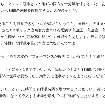
保ち、ノンレム睡眠とレム睡眠の両方を十分量確保するには、
6～8時間の睡眠を確保できない人が多そうだ。
あることを自覚できない人”が多いということ。睡眠不足のま
的にはメタボリック症候群に含まれる肥満や高血圧、高血糖、
こから脳卒中や心筋梗塞に結び付く可能性もあります。最近で
す。慢性的な睡眠不足は本当に危ないんですよ」
ら、“昼間の脳のパフォーマンスが確実に下がる”ことも問題
、『とにかく1週間でいいから、毎日いつもより1時間だけ長
昼間の世界が変わった。効率的に仕事ができるようになった”と
しいと、たとえ1時間でも睡眠時間を増やすことは難しい。例え
、最近になって導入する企業が増えている“昼寝”をしたりする