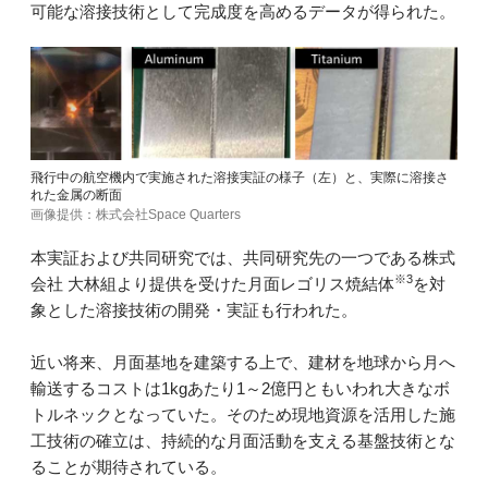
可能な溶接技術として完成度を高めるデータが得られた。
飛行中の航空機内で実施された溶接実証の様子（左）と、実際に溶接さ
れた金属の断面
画像提供：株式会社Space Quarters
本実証および共同研究では、共同研究先の一つである株式
※3
会社 大林組より提供を受けた月面レゴリス焼結体
を対
象とした溶接技術の開発・実証も行われた。
近い将来、月面基地を建築する上で、建材を地球から月へ
輸送するコストは1kgあたり1～2億円ともいわれ大きなボ
トルネックとなっていた。そのため現地資源を活用した施
工技術の確立は、持続的な月面活動を支える基盤技術とな
ることが期待されている。