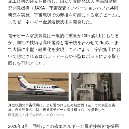
施工技術の確立を目指し、国立研究開発法人 宇宙航空研
究開発機構（JAXA）宇宙探査イノベーションハブと共同
研究を実施。宇宙環境での溶接を可能にする電子ビームに
よる省エネルギー金属溶接技術を開発した。
電子ビーム溶接装置は一般的に重量が100kg以上にもなる
が、同社の技術は高圧電源と電子銃を合わせて7kg以下ま
で大幅に小型・軽量化を実現。これにより、宇宙施工にお
いて想定されるロボットアームや小型ロボットによる取り
回しを可能とした。
真空状態の宇宙環境に、より近づけるため航空機（左）での実証を実
施。自社開発の小型・軽量電子ビーム溶接機（右）を搭載した
画像提供：株式会社Space Quarters
2026年3月、同社はこの省エネルギー金属溶接技術を採用