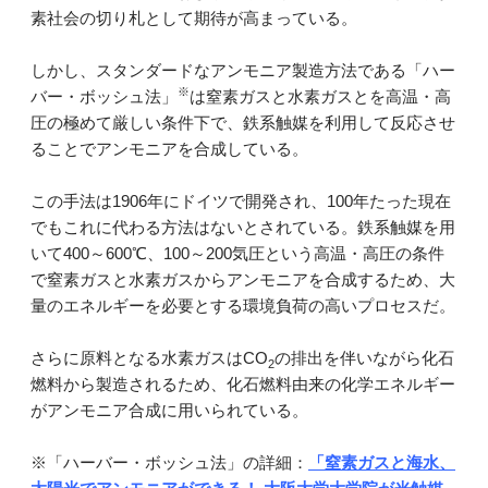
素社会の切り札として期待が高まっている。
しかし、スタンダードなアンモニア製造方法である「ハー
※
バー・ボッシュ法」
は窒素ガスと水素ガスとを高温・高
圧の極めて厳しい条件下で、鉄系触媒を利用して反応させ
ることでアンモニアを合成している。
この手法は1906年にドイツで開発され、100年たった現在
でもこれに代わる方法はないとされている。鉄系触媒を用
いて400～600℃、100～200気圧という高温・高圧の条件
で窒素ガスと水素ガスからアンモニアを合成するため、大
量のエネルギーを必要とする環境負荷の高いプロセスだ。
さらに原料となる水素ガスはCO
の排出を伴いながら化石
2
燃料から製造されるため、化石燃料由来の化学エネルギー
がアンモニア合成に用いられている。
※「ハーバー・ボッシュ法」の詳細：
「窒素ガスと海水、