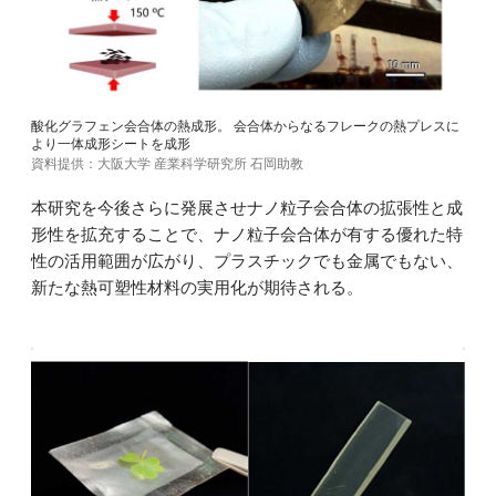
酸化グラフェン会合体の熱成形。 会合体からなるフレークの熱プレスに
より一体成形シートを成形
資料提供：大阪大学 産業科学研究所 石岡助教
本研究を今後さらに発展させナノ粒子会合体の拡張性と成
形性を拡充することで、ナノ粒子会合体が有する優れた特
性の活用範囲が広がり、プラスチックでも金属でもない、
新たな熱可塑性材料の実用化が期待される。