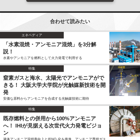
合わせて読みたい
エネペディア
「水素混焼・アンモニア混焼」を3分解
説！
水素やアンモニアを燃料として火力発電で利用する
特集
窒素ガスと海水、太陽光でアンモニアがで
きる！ 大阪大学大学院が光触媒新技術を開
発
安価な原料からアンモニアを合成する光触媒技術に期待
特集
既存燃料との併用から100%アンモニア
へ！ IHIが見据える次世代火力発電ビジョ
ン
液体アンモニア混焼率向上と低NO
化を推進、アンモニア専焼ガス