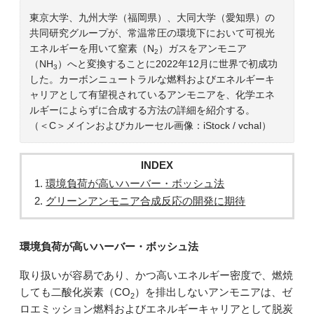
東京大学、九州大学（福岡県）、大同大学（愛知県）の
共同研究グループが、常温常圧の環境下において可視光
エネルギーを用いて窒素（N
）ガスをアンモニア
2
（NH
）へと変換することに2022年12月に世界で初成功
3
した。カーボンニュートラルな燃料およびエネルギーキ
ャリアとして有望視されているアンモニアを、化学エネ
ルギーによらずに合成する方法の詳細を紹介する。
（＜C＞メインおよびカルーセル画像：iStock / vchal）
INDEX
環境負荷が高いハーバー・ボッシュ法
グリーンアンモニア合成反応の開発に期待
環境負荷が高いハーバー・ボッシュ法
取り扱いが容易であり、かつ高いエネルギー密度で、燃焼
しても二酸化炭素（CO
）を排出しないアンモニアは、ゼ
2
ロエミッション燃料およびエネルギーキャリアとして脱炭