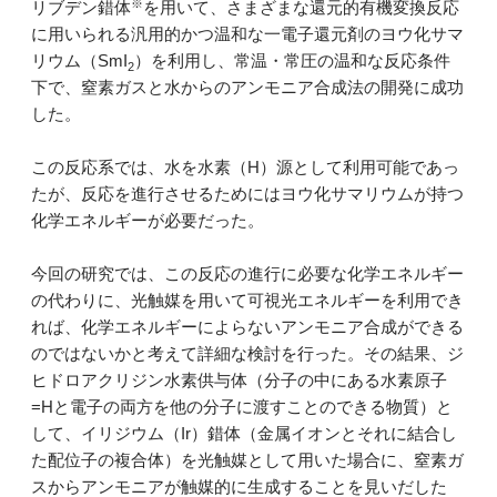
※
リブデン錯体
を用いて、さまざまな還元的有機変換反応
に用いられる汎用的かつ温和な一電子還元剤のヨウ化サマ
リウム（SmI
）を利用し、常温・常圧の温和な反応条件
2
下で、窒素ガスと水からのアンモニア合成法の開発に成功
した。
この反応系では、水を水素（H）源として利用可能であっ
たが、反応を進行させるためにはヨウ化サマリウムが持つ
化学エネルギーが必要だった。
今回の研究では、この反応の進行に必要な化学エネルギー
の代わりに、光触媒を用いて可視光エネルギーを利用でき
れば、化学エネルギーによらないアンモニア合成ができる
のではないかと考えて詳細な検討を行った。その結果、ジ
ヒドロアクリジン水素供与体（分子の中にある水素原子
=Hと電子の両方を他の分子に渡すことのできる物質）と
して、イリジウム（Ir）錯体（金属イオンとそれに結合し
た配位子の複合体）を光触媒として用いた場合に、窒素ガ
スからアンモニアが触媒的に生成することを見いだした