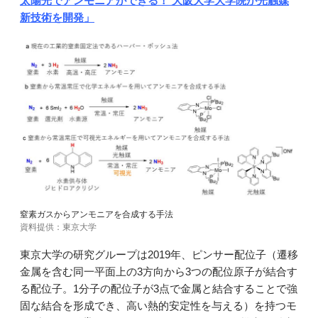
太陽光でアンモニアができる！ 大阪大学大学院が光触媒
新技術を開発」
窒素ガスからアンモニアを合成する手法
資料提供：東京大学
東京大学の研究グループは2019年、ピンサー配位子（遷移
金属を含む同一平面上の3方向から3つの配位原子が結合す
る配位子。1分子の配位子が3点で金属と結合することで強
固な結合を形成でき、高い熱的安定性を与える）を持つモ