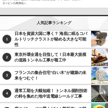
x
タービンの商用化へ
人気記事ランキング
日本を資源大国に導く？ 海底に眠るコバ
ルトリッチクラストが秘める大きな可能
1
性
東京外環全通を目指して！日本最大規模
2
の道路トンネル工事が着工中
フランスの集合住宅“白い木”が建築の未
3
来をつむぐ！
通常工期を大幅短縮！ トンネル掘削技術
4
の粋を集めた地中送電線シールド工事