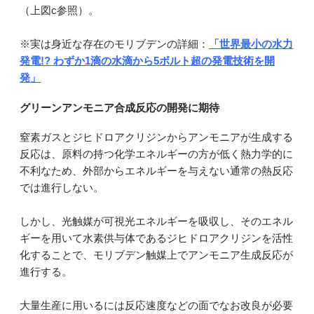
（上図c参照）。
※実は身近な存在のモリブデンの詳細：
「世界最小の水力
発電!? わずか1滴の水滴から5ボルト超の発電技術を開
発」
グリーンアンモニア合成反応の開発に期待
窒素ガスとジヒドロアクリジンからアンモニアが生成する
反応は、原料の持つ化学エネルギーの方が低く熱力学的に
不利なため、外部からエネルギーを与えない通常の熱反応
では進行しない。
しかし、光触媒が可視光エネルギーを吸収し、そのエネル
ギーを用いて水素供与体であるジヒドロアクリジンを活性
化することで、モリブデン触媒上でアンモニア生成反応が
進行する。
大量生産に用いるには反応速度などの面でなお改良が必要