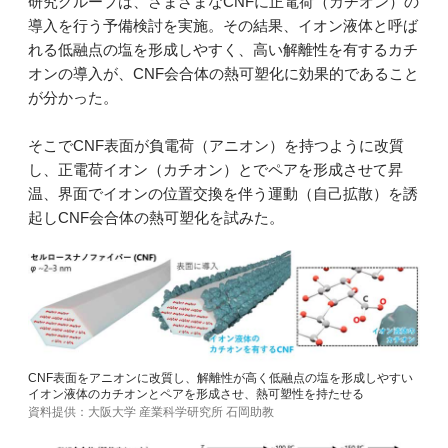
研究グループは、さまざまなCNFに正電荷（カチオン）の
導入を行う予備検討を実施。その結果、イオン液体と呼ば
れる低融点の塩を形成しやすく、高い解離性を有するカチ
オンの導入が、CNF会合体の熱可塑化に効果的であること
が分かった。
そこでCNF表面が負電荷（アニオン）を持つように改質
し、正電荷イオン（カチオン）とでペアを形成させて昇
温、界面でイオンの位置交換を伴う運動（自己拡散）を誘
起しCNF会合体の熱可塑化を試みた。
CNF表面をアニオンに改質し、解離性が高く低融点の塩を形成しやすい
イオン液体のカチオンとペアを形成させ、熱可塑性を持たせる
資料提供：大阪大学 産業科学研究所 石岡助教