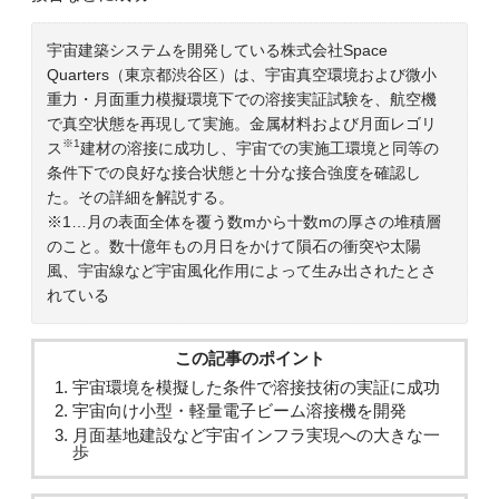
宇宙建築システムを開発している株式会社Space
Quarters（東京都渋谷区）は、宇宙真空環境および微小
重力・月面重力模擬環境下での溶接実証試験を、航空機
で真空状態を再現して実施。金属材料および月面レゴリ
※1
ス
建材の溶接に成功し、宇宙での実施工環境と同等の
条件下での良好な接合状態と十分な接合強度を確認し
た。その詳細を解説する。
※1…月の表面全体を覆う数mから十数mの厚さの堆積層
のこと。数十億年もの月日をかけて隕石の衝突や太陽
風、宇宙線など宇宙風化作用によって生み出されたとさ
れている
この記事のポイント
宇宙環境を模擬した条件で溶接技術の実証に成功
宇宙向け小型・軽量電子ビーム溶接機を開発
月面基地建設など宇宙インフラ実現への大きな一
歩