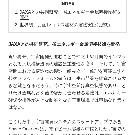
INDEX
JAXAとの共同研究、省エネルギー金属溶接技術を
開発
世界初、月面レゴリス建材の溶接実証に成功
JAXAとの共同研究、省エネルギー金属溶接技術を開発
近い将来、宇宙開発が進むことで軌道上や月面でインフラ
となる大規模構造物の建設は重要性を増す。そして、宇宙
空間における構造物の製造・組み立て・修理を可能にする
技術プラットフォームの確立は、宇宙開発を促進させる大
きな鍵となるだろう。特に宇宙空間は真空状態であり、と
りわけ金属などを熱で溶かし合わせる溶接は、エネルギー
確保や排熱が大きな制約となる宇宙環境では容易な作業で
はない。
こうした中、宇宙開発システムのスタートアップである
Space Quartersは、電子ビーム溶接を中核とした宇宙での