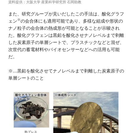
資料提供：大阪大学 産業科学研究所 石岡助教
また、研究グループが見いだしたこの手法は、酸化グラフ
※
ェン
の会合体にも適用可能であり、多様な組成や形状の
ナノ粒子の会合体の熱成形が可能となることが示唆され
た。酸化グラフェンは黒鉛を酸化させナノレベルまで剥離
した炭素原子の単層シートで、プラスチックなどと混ぜ、
次世代の蓄電材料やバイオセンサーなどへの活用も可能
だ。
※…黒鉛を酸化させてナノレベルまで剥離した炭素原子の
単層シートのこと