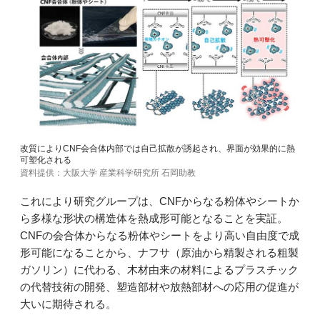
改質によりCNF会合体内部では自己拡散が誘起され、界面が効果的に熱
可塑化される
資料提供：大阪大学 産業科学研究所 石岡助教
これにより研究グループは、CNFからなる粉体やシートか
ら多様な形状の構造体を熱成形可能となることを実証。
CNFの会合体からなる粉体やシートをより高い自由度で成
形可能になることから、ナフサ（原油から精製される粗製
ガソリン）に代わる、木材由来の材料によるプラスチック
の代替技術の開発、塑造部材や放熱部材への応用の促進が
大いに期待される。