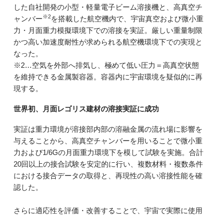
した自社開発の小型・軽量電子ビーム溶接機と、高真空チ
※2
ャンバー
を搭載した航空機内で、宇宙真空および微小重
力・月面重力模擬環境下での溶接を実証。厳しい重量制限
かつ高い加速度耐性が求められる航空機環境下での実現と
なった。
※2…空気を外部へ排気し、極めて低い圧力＝高真空状態
を維持できる金属製容器。容器内に宇宙環境を疑似的に再
現する。
世界初、月面レゴリス建材の溶接実証に成功
実証は重力環境が溶接部内部の溶融金属の流れ場に影響を
与えることから、高真空チャンバーを用いることで微小重
力および1/6Gの月面重力環境下を模して試験を実施。合計
20回以上の接合試験を安定的に行い、複数材料・複数条件
における接合データの取得と、再現性の高い溶接性能を確
認した。
さらに適応性を評価・改善することで、宇宙で実際に使用