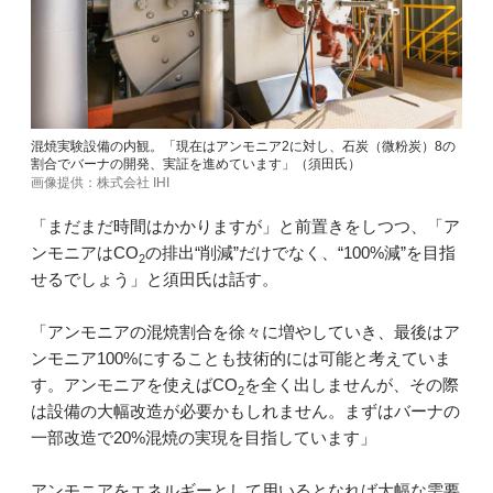
混焼実験設備の内観。「現在はアンモニア2に対し、石炭（微粉炭）8の
割合でバーナの開発、実証を進めています」（須田氏）
画像提供：株式会社 IHI
「まだまだ時間はかかりますが」と前置きをしつつ、「ア
ンモニアはCO
の排出“削減”だけでなく、“100%減”を目指
2
せるでしょう」と須田氏は話す。
「アンモニアの混焼割合を徐々に増やしていき、最後はア
ンモニア100%にすることも技術的には可能と考えていま
す。アンモニアを使えばCO
を全く出しませんが、その際
2
は設備の大幅改造が必要かもしれません。まずはバーナの
一部改造で20%混焼の実現を目指しています」
アンモニアをエネルギーとして用いるとなれば大幅な需要