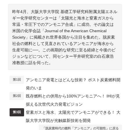
昨年4月、大阪大学大学院 基礎工学研究科附属太陽エネル
ギー化学研究センターは「太陽光と海水と窒素ガスから
常温・常圧下でのアンモニア合成」に成功。その論文は
米国の化学会誌「Journal of the American Chemical
Society」に掲載され世界各国から注目を集めた。脱炭素
社会の燃料として見直されているアンモニアが海水から
生産可能に──。この画期的な研究に至る経緯と今後のビ
ジョンなどについて、同センター平井研究室の白石康浩
准教授に話を伺った。
アンモニア発電とはどんな技術？ ポスト炭素燃料開
第1回
発のいま
既存燃料との併用から100%アンモニアへ！ IHIが見
第2回
据える次世代火力発電ビジョン
窒素ガスと海水、太陽光でアンモニアができる！ 大
第3回
阪大学大学院が光触媒新技術を開発
「脱炭素時代の燃料「アンモニア」の可能性」に戻る