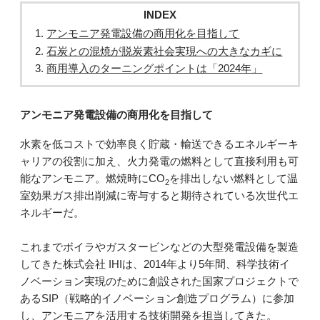
INDEX
アンモニア発電設備の商用化を目指して
石炭との混焼が脱炭素社会実現への大きなカギに
商用導入のターニングポイントは「2024年」
アンモニア発電設備の商用化を目指して
水素を低コストで効率良く貯蔵・輸送できるエネルギーキ
ャリアの役割に加え、火力発電の燃料として直接利用も可
能なアンモニア。燃焼時にCO
を排出しない燃料として温
2
室効果ガス排出削減に寄与すると期待されている次世代エ
ネルギーだ。
これまでボイラやガスタービンなどの大型発電設備を製造
してきた株式会社 IHIは、2014年より5年間、科学技術イ
ノベーション実現のために創設された国家プロジェクトで
あるSIP（戦略的イノベーション創造プログラム）に参加
し、アンモニアを活用する技術開発を担当してきた。