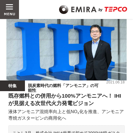
2021.06.18
脱炭素時代の燃料「アンモニア」の可
特集
能性
既存燃料との併用から100%アンモニアへ！ IHI
が見据える次世代火力発電ビジョン
液体アンモニア混焼率向上と低NO
化を推進、アンモニア
x
専焼ガスタービンの商用化へ
ことし3月、株式会社 IHIは世界で初めて2000kW級ガスタ