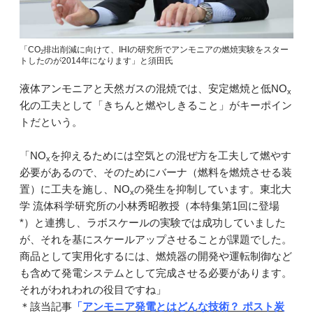
「CO
排出削減に向けて、IHIの研究所でアンモニアの燃焼実験をスター
2
トしたのが2014年になります」と須田氏
液体アンモニアと天然ガスの混焼では、安定燃焼と低NO
x
化の工夫として「きちんと燃やしきること」がキーポイン
トだという。
「NO
を抑えるためには空気との混ぜ方を工夫して燃やす
x
必要があるので、そのためにバーナ（燃料を燃焼させる装
置）に工夫を施し、NO
の発生を抑制しています。東北大
x
学 流体科学研究所の小林秀昭教授（本特集第1回に登場
*）と連携し、ラボスケールの実験では成功していました
が、それを基にスケールアップさせることが課題でした。
商品として実用化するには、燃焼器の開発や運転制御など
も含めて発電システムとして完成させる必要があります。
それがわれわれの役目ですね」
＊該当記事
「
アンモニア発電とはどんな技術？ ポスト炭