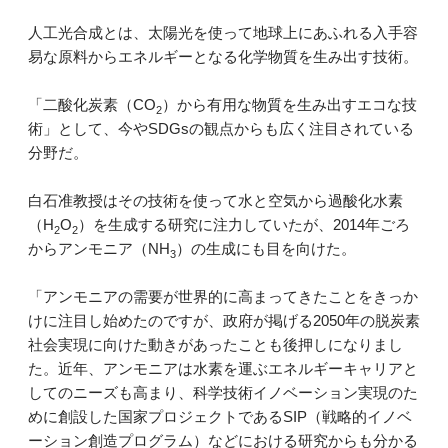
人工光合成とは、太陽光を使って地球上にあふれる入手容
易な原料からエネルギーとなる化学物質を生み出す技術。
「二酸化炭素（CO
）から有用な物質を生み出すエコな技
2
術」として、今やSDGsの観点からも広く注目されている
分野だ。
白石准教授はその技術を使って水と空気から過酸化水素
（H
O
）を生成する研究に注力していたが、2014年ごろ
2
2
からアンモニア（NH
）の生成にも目を向けた。
3
「アンモニアの需要が世界的に高まってきたことをきっか
けに注目し始めたのですが、政府が掲げる2050年の脱炭素
社会実現に向けた動きがあったことも後押しになりまし
た。近年、アンモニアは水素を運ぶエネルギーキャリアと
してのニーズも高まり、科学技術イノベーション実現のた
めに創設した国家プロジェクトであるSIP（戦略的イノベ
ーション創造プログラム）などにおける研究からも分かる