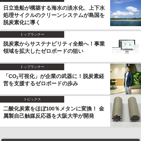
日立造船が構築する海水の淡水化、上下水
処理サイクルのクリーンシステムが島国を
脱炭素化に導く
トップランナー
脱炭素からサステナビリティ全般へ！事業
領域を拡大したゼロボードの狙い
トップランナー
「CO
可視化」が企業の武器に！脱炭素経
2
営を支援するゼロボードの歩み
トピックス
二酸化炭素をほぼ100％メタンに変換！ 金
属製自己触媒反応器を大阪大学が開発