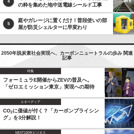
4
の粋を集めた地中送電線シールド工事
庭やガレージに置くだけ！普段使いの部
5
屋が防災シェルターに早変わり
2050年脱炭素社会実現へ、カーボンニュートラルの歩み 関連
記事
特集
フォーミュラE開催からZEVの普及へ。
「ゼロエミッション東京」実現への期待
エネペディア
CO
に価値が付く？「カーボンプライシン
2
グ」を3分解説！
NEXT100年ビジネス