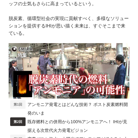
ッフの士気もさらに高まっているという。
脱炭素、循環型社会の実現に貢献すべく、多様なソリュー
ションを提供するIHIが思い描く未来は、すぐそこまで来
ている。
アンモニア発電とはどんな技術？ ポスト炭素燃料開
第1回
発のいま
既存燃料との併用から100%アンモニアへ！ IHIが見
第2回
据える次世代火力発電ビジョン