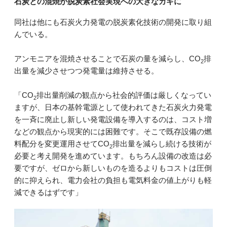
石炭との混焼が脱炭素社会実現への大きなカギに
同社は他にも石炭火力発電の脱炭素化技術の開発に取り組
んでいる。
アンモニアを混焼させることで石炭の量を減らし、CO
排
2
出量を減少させつつ発電量は維持させる。
「CO
排出量削減の観点から社会的評価は厳しくなってい
2
ますが、日本の基幹電源として使われてきた石炭火力発電
を一斉に廃止し新しい発電設備を導入するのは、コスト増
などの観点から現実的には困難です。そこで既存設備の燃
料配分を変更運用させてCO
排出量を減らし続ける技術が
2
必要と考え開発を進めています。もちろん設備の改造は必
要ですが、ゼロから新しいものを造るよりもコストは圧倒
的に抑えられ、電力会社の負担も電気料金の値上がりも軽
減できるはずです」