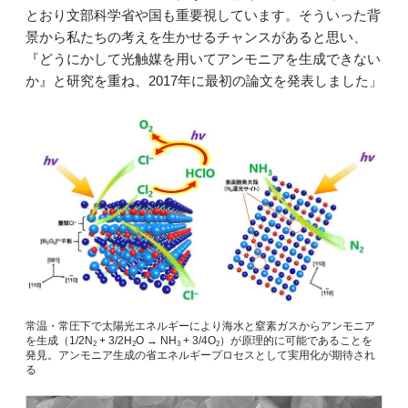
とおり文部科学省や国も重要視しています。そういった背
景から私たちの考えを生かせるチャンスがあると思い、
『どうにかして光触媒を用いてアンモニアを生成できない
か』と研究を重ね、2017年に最初の論文を発表しました」
常温・常圧下で太陽光エネルギーにより海水と窒素ガスからアンモニア
を生成（1/2N
+ 3/2H
O → NH
+ 3/4O
）が原理的に可能であることを
2
2
3
2
発見。アンモニア生成の省エネルギープロセスとして実用化が期待され
る