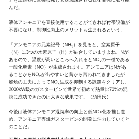
んだ。
液体アンモニアを直接使用することができれば付帯設備が
不要になり、制御性向上のメリットも生まれるという。
「アンモニアの元素記号（NH
）を見ると、窒素原子
3
（N）に3つの水素原子（H）が結合していますよね。Nが
あるので、温度が高いところへ入れるとNO
の一種である
x
一酸化窒素（NO）が生成されます。アンモニアはNがあ
ることからNO
が出やすいと昔から言われてきましたが、
x
燃焼の工夫によってNO
生成を抑制する課題をクリアし、
x
2000kW級のガスタービンで世界で初めて熱量比70%の混
焼に成功できたのは大きな成果です」（須田氏）
今後は液体アンモニア混焼率の向上と低NOx化を推し進
め、アンモニア専焼ガスタービンの開発に注力していくと
のことだ。