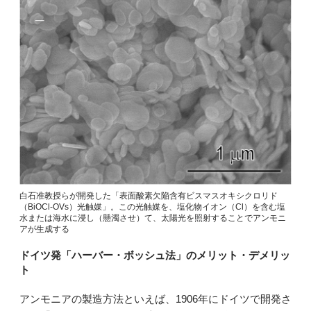
白石准教授らが開発した「表面酸素欠陥含有ビスマスオキシクロリド
（BiOCl-OVs）光触媒」。この光触媒を、塩化物イオン（Cl）を含む塩
水または海水に浸し（懸濁させ）て、太陽光を照射することでアンモニ
アが生成する
ドイツ発「ハーバー・ボッシュ法」のメリット・デメリッ
ト
アンモニアの製造方法といえば、1906年にドイツで開発さ