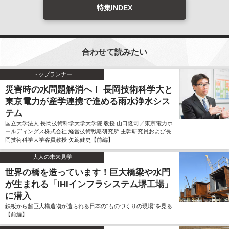
特集INDEX
合わせて読みたい
トップランナー
災害時の水問題解消へ！ 長岡技術科学大と
東京電力が産学連携で進める雨水浄水シス
テム
国立大学法人 長岡技術科学大学大学院 教授 山口隆司／東京電力ホ
ールディングス株式会社 経営技術戦略研究所 主幹研究員および長
岡技術科学大学客員教授 矢嶌健史【前編】
大人の未来見学
世界の橋を造っています！巨大橋梁や水門
が生まれる「IHIインフラシステム堺工場」
に潜入
鉄板から超巨大構造物が造られる日本の“ものづくりの現場”を見る
【前編】