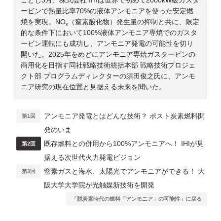
ービンで熱量比率70%の液体アンモニアを使った安定燃
焼を実現。NO
（窒素酸化物）発生量の抑制と共に、限定
x
的な条件下において100%液体アンモニア専焼でのガスタ
ービン運転にも成功し、アンモニア発電の可能性を切り
開いた。2025年をめどにアンモニア専焼ガスタービンの
商用化を目指す同社戦略技術統括本部 戦略技術プロジェ
クト部 プログラムディレクターの須田俊之氏に、アンモ
ニア研究の現在位置と見据える未来を聞いた。
アンモニア発電とはどんな技術？ ポスト炭素燃料開
第1回
発のいま
既存燃料との併用から100%アンモニアへ！ IHIが見
第2回
据える次世代火力発電ビジョン
窒素ガスと海水、太陽光でアンモニアができる！ 大
第3回
阪大学大学院が光触媒新技術を開発
「脱炭素時代の燃料「アンモニア」の可能性」に戻る