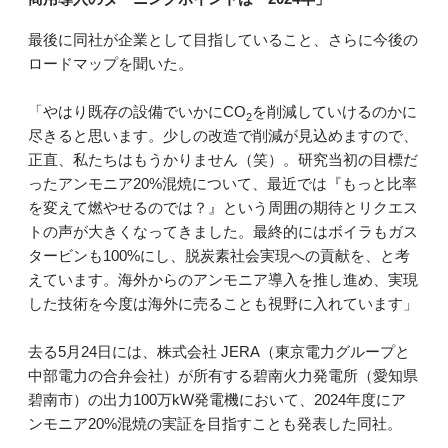
最後に同社が企業として目指していること、さらに今後の
ロードマップを聞いた。
「やはり既存の設備でいかにCO
を削減していけるのかに
2
尽きると思います。少しの改造で削減が見込めますので、
正直、私たちはもうかりません（笑）。研究当初の目標だ
ったアンモニア20%混焼について、最近では『もっと比率
を変えて燃やせるのでは？』という周囲の期待とリクエス
トの声が大きくなってきました。最終的にはボイラもガス
タービンも100%にし、脱炭素社会実現への貢献を、と考
えています。海外からのアンモニア導入を推し進め、実現
した技術を今度は海外に売ることも視野に入れています」
去る5月24日には、株式会社 JERA（東京電力グループと
中部電力の合弁会社）が所有する碧南火力発電所（愛知県
碧南市）の出力100万kW発電機において、2024年度にア
ンモニア20%混焼の実証を目指すことも発表した同社。