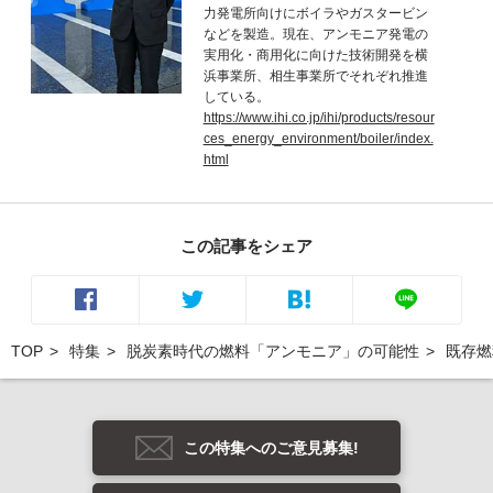
力発電所向けにボイラやガスタービン
などを製造。現在、アンモニア発電の
実用化・商用化に向けた技術開発を横
浜事業所、相生事業所でそれぞれ推進
している。
https://www.ihi.co.jp/ihi/products/resour
ces_energy_environment/boiler/index.
html
この記事をシェア
TOP
特集
脱炭素時代の燃料「アンモニア」の可能性
既存燃
この特集へのご意見募集!