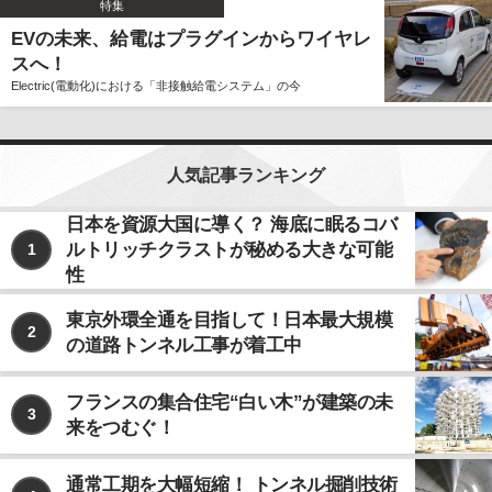
特集
EVの未来、給電はプラグインからワイヤレ
スへ！
Electric(電動化)における「非接触給電システム」の今
人気記事ランキング
日本を資源大国に導く？ 海底に眠るコバ
ルトリッチクラストが秘める大きな可能
1
性
東京外環全通を目指して！日本最大規模
2
の道路トンネル工事が着工中
フランスの集合住宅“白い木”が建築の未
3
来をつむぐ！
通常工期を大幅短縮！ トンネル掘削技術