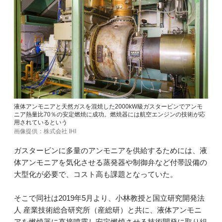
液体アンモニアと天然ガスを混焼した2000kW級ガスタービンでアンモ
ニア熱量比70％の安定燃焼に成功。燃焼器には航空エンジンの技術が応
用されているという
画像提供：株式会社 IHI
ガスタービンに多量のアンモニアを供給するためには、液
体アンモニアを気化させる蒸発器や制御弁など付帯設備の
大型化が必要で、コスト高も課題となっていた。
そこで同社は2019年5月より、小林教授と国立研究開発法
人 産業技術総合研究所（産総研）と共に、液体アンモニ
アを燃焼器に直接噴霧し安定燃焼させる技術開発に取り組