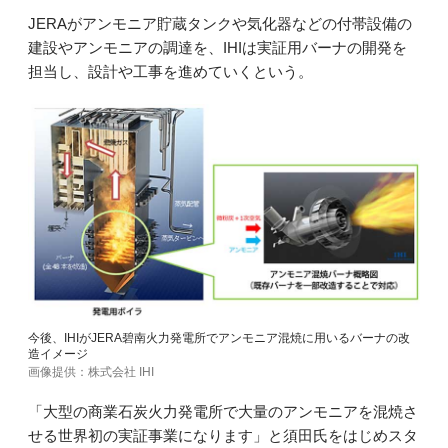
JERAがアンモニア貯蔵タンクや気化器などの付帯設備の
建設やアンモニアの調達を、IHIは実証用バーナの開発を
担当し、設計や工事を進めていくという。
今後、IHIがJERA碧南火力発電所でアンモニア混焼に用いるバーナの改
造イメージ
画像提供：株式会社 IHI
「大型の商業石炭火力発電所で大量のアンモニアを混焼さ
せる世界初の実証事業になります」と須田氏をはじめスタ