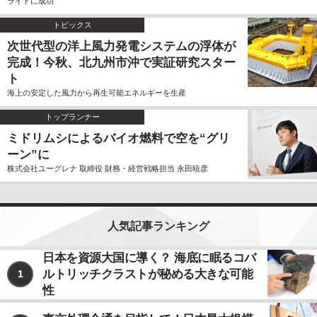
ライトに成功
トピックス
次世代型の洋上風力発電システムの浮体が
完成！今秋、北九州市沖で実証研究スター
ト
海上の安定した風力から再生可能エネルギーを生産
トップランナー
ミドリムシによるバイオ燃料で空を“グリ
ーン”に
株式会社ユーグレナ 取締役 財務・経営戦略担当 永田暁彦
人気記事ランキング
日本を資源大国に導く？ 海底に眠るコバ
ルトリッチクラストが秘める大きな可能
1
性