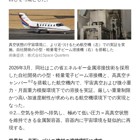
真空状態の宇宙環境に、より近づけるため航空機（左）での実証を実
施。自社開発の小型・軽量電子ビーム溶接機（右）を搭載した
画像提供：株式会社Space Quarters
2026年3月、同社はこの省エネルギー金属溶接技術を採用
した自社開発の小型・軽量電子ビーム溶接機と、高真空チ
※2
ャンバー
を搭載した航空機内で、宇宙真空および微小重
力・月面重力模擬環境下での溶接を実証。厳しい重量制限
かつ高い加速度耐性が求められる航空機環境下での実現と
なった。
※2…空気を外部へ排気し、極めて低い圧力＝高真空状態
を維持できる金属製容器。容器内に宇宙環境を疑似的に再
現する。