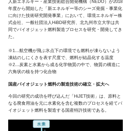
人新エネルギー・産業技術総合開発機構（NEDO）が2018
年度から開始した「新エネルギー等のシーズ発掘・事業化
に向けた技術研究開発事業」において、環境エネルギー株
式会社、一般社団法人HiBD研究所、北九州市立大学は共
同でバイオジェット燃料製造プロセスを研究・開発してき
た。
※1…航空機が飛ぶ氷点下の環境でも燃料が凍らないよう
凍結のしにくさを表す尺度で、燃料が結晶化する温度
※2…炭素と水素から成る化学物質の中で、物質の構造に
六角状の核を持つ化合物
国産バイオジェット燃料の製造技術の確立・拡大へ
今回の研究の成功を呼び込んだ「HiJET技術」は、原料と
なる廃食用油を元に水素化を含む複数のプロセスを経てバ
イオジェット燃料を製造する国産特許技術である。