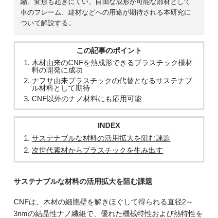
縮、変形も起きにくい、自由な成形が可能な部材として
車のフレーム、建材などへの用途が期待される本研究に
ついて解説する。
この記事のポイント
木材由来のCNFを熱成形できるプラスチック様材
料の開発に成功
ナフサ由来プラスチックの代替となるサステナブ
ル材料として期待
CNF以外のナノ材料にも応用可能
INDEX
サステナブルな材料の活用拡大を阻む課題
次世代素材からプラスチックを生み出す
サステナブルな材料の活用拡大を阻む課題
CNFは、木材の細胞壁を解きほぐして得られる直径2～
3nmの結晶性ナノ繊維で、優れた機械特性および熱特性を