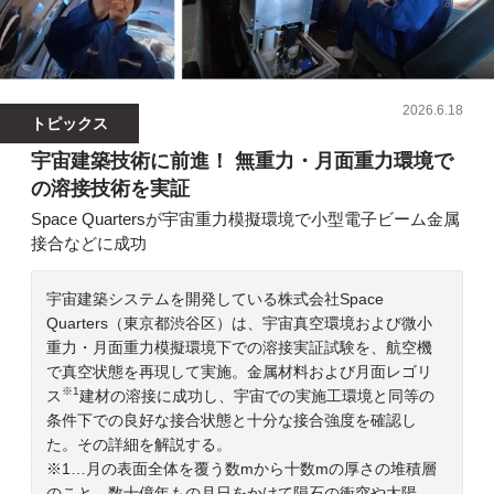
2026.6.18
トピックス
宇宙建築技術に前進！ 無重力・月面重力環境で
の溶接技術を実証
Space Quartersが宇宙重力模擬環境で小型電子ビーム金属
接合などに成功
宇宙建築システムを開発している株式会社Space
Quarters（東京都渋谷区）は、宇宙真空環境および微小
重力・月面重力模擬環境下での溶接実証試験を、航空機
で真空状態を再現して実施。金属材料および月面レゴリ
※1
ス
建材の溶接に成功し、宇宙での実施工環境と同等の
条件下での良好な接合状態と十分な接合強度を確認し
た。その詳細を解説する。
※1…月の表面全体を覆う数mから十数mの厚さの堆積層
のこと。数十億年もの月日をかけて隕石の衝突や太陽