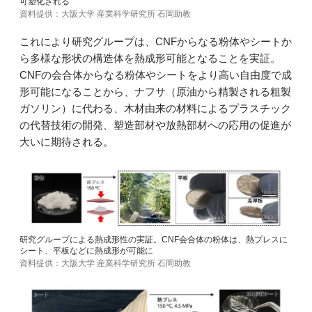
可塑化される
資料提供：大阪大学 産業科学研究所 石岡助教
これにより研究グループは、CNFからなる粉体やシートか
ら多様な形状の構造体を熱成形可能となることを実証。
CNFの会合体からなる粉体やシートをより高い自由度で成
形可能になることから、ナフサ（原油から精製される粗製
ガソリン）に代わる、木材由来の材料によるプラスチック
の代替技術の開発、塑造部材や放熱部材への応用の促進が
大いに期待される。
研究グループによる熱成形性の実証。CNF会合体の粉体は、熱プレスに
シート、平板などに熱成形が可能に
資料提供：大阪大学 産業科学研究所 石岡助教