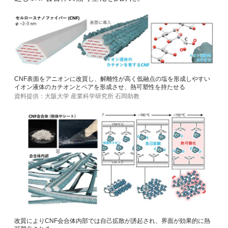
CNF表面をアニオンに改質し、解離性が高く低融点の塩を形成しやすい
イオン液体のカチオンとペアを形成させ、熱可塑性を持たせる
資料提供：大阪大学 産業科学研究所 石岡助教
改質によりCNF会合体内部では自己拡散が誘起され、界面が効果的に熱