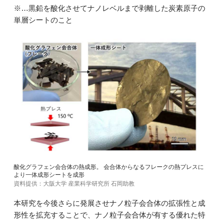
※…黒鉛を酸化させてナノレベルまで剥離した炭素原子の
単層シートのこと
酸化グラフェン会合体の熱成形。 会合体からなるフレークの熱プレスに
より一体成形シートを成形
資料提供：大阪大学 産業科学研究所 石岡助教
本研究を今後さらに発展させナノ粒子会合体の拡張性と成
形性を拡充することで、ナノ粒子会合体が有する優れた特