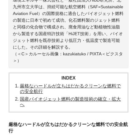
九州市立大学は、持続可能な航空燃料（SAF=Sustainable
Aviation Fuel）の国際規格に適合したバイオジェット燃料
の製造に日本で初めて成功。化石燃料製のジェット燃料
と同様の化合物で構成され、廃食用油など動植物性油脂
から製造する国産特許技術「HiJET技術」を用い、バイオ
ジェット燃料を既存技術より低圧力・低温度で製造可能
にした。その詳細を解説する。
（＜C＞カルーセル画像：kazukiatuko / PIXTA＜ピクスタ
＞）
INDEX
厳格なハードルが立ちはだかるクリーンな燃料で
の安全航行
国産バイオジェット燃料の製造技術の確立・拡大
へ
厳格なハードルが立ちはだかるクリーンな燃料での安全航
行