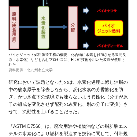
バイオジェット燃料製造工程の概要。化合物に水素を付加させる還元反
応（水素化）などを含むプロセスに、HiJET技術を用いた装置が使用さ
れた
資料提供：北九州市立大学
研究において課題となったのは、水素化処理に際し油脂の
中の酸素原子を除去しながら、炭化水素の芳香族化を防
ぎ、かつ氷点下の環境でも凍らないよう異性化（分子が原
子の組成を変化させず配列のみ変化、別の分子に変換）さ
せて、流動性を上げることだった。
「ASTM D7566」は、廃食用油や植物油などの脂肪酸エス
テルの水素化により燃料を製造する技術に関して、付帯規