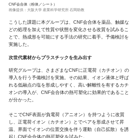
CNF会合体（粉体／シート）
画像提供：大阪大学 産業科学研究所 石岡助教
こうした課題に本グループは、CNF会合体を薬品、触媒な
どの処理を加えて性質や状態を変化させる改質を試みるこ
とで、熱成形を可能にする手法の研究に着手。予備検討を
実施した。
次世代素材からプラスチックを生み出す
研究グループは、さまざまなCNFに正電荷（カチオン）の
導入を行う予備検討を実施。その結果、イオン液体と呼ば
れる低融点の塩を形成しやすく、高い解離性を有するカチ
オンの導入が、CNF会合体の熱可塑化に効果的であること
が分かった。
そこでCNF表面が負電荷（アニオン）を持つように改質
し、正電荷イオン（カチオン）とでペアを形成させて昇
温、界面でイオンの位置交換を伴う運動（自己拡散）を誘
起しCNF会合体の熱可塑化を試みた。