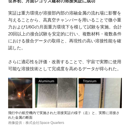
世界初、月面レゴリス建材の溶接実証に成功
実証は重力環境が溶接部内部の溶融金属の流れ場に影響を
与えることから、高真空チャンバーを用いることで微小重
力および1/6Gの月面重力環境下を模して試験を実施。合計
20回以上の接合試験を安定的に行い、複数材料・複数条件
における接合データの取得と、再現性の高い溶接性能を確
認した。
さらに適応性を評価・改善することで、宇宙で実際に使用
可能な溶接技術として完成度を高めるデータが得られた。
飛行中の航空機内で実施された溶接実証の様子（左）と、実際に溶接さ
れた金属の断面
画像提供：株式会社Space Quarters