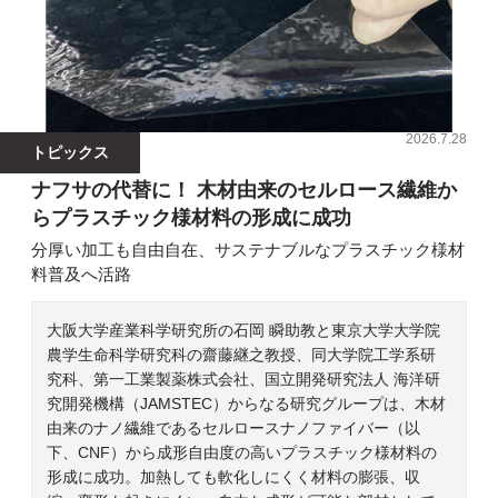
2026.7.28
トピックス
ナフサの代替に！ 木材由来のセルロース繊維か
らプラスチック様材料の形成に成功
分厚い加工も自由自在、サステナブルなプラスチック様材
料普及へ活路
大阪大学産業科学研究所の石岡 瞬助教と東京大学大学院
農学生命科学研究科の齋藤継之教授、同大学院工学系研
究科、第一工業製薬株式会社、国立開発研究法人 海洋研
究開発機構（JAMSTEC）からなる研究グループは、木材
由来のナノ繊維であるセルロースナノファイバー（以
下、CNF）から成形自由度の高いプラスチック様材料の
形成に成功。加熱しても軟化しにくく材料の膨張、収