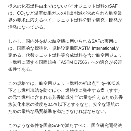
従来の化石燃料由来ではないバイオジェット燃料のSAF
は、CO
など温室効果ガスの排出削減が求められる航空業
2
界の要求に応えるべく、ジェット燃料分野で研究・開発が
活発になっている。
しかし、国内外を結ぶ航空機に用いられるSAFの実用に
は、国際的な標準化・規格設定機関ASTM Internationalが
定める、代替ジェット燃料等合成燃料を含む航空用ジェッ
ト燃料に関する国際規格「ASTM D7566」への適合が必須
条件である。
※1
この規格では、航空用ジェット燃料の析出点
を-40℃以
下とし燃料凍結を防ぐほか、燃焼後に発生する煤（すす）
※2
の元で燃料に含まれる芳香族成分
の量を抑えるため芳香
族炭化水素の濃度を0.5％以下とするなど、安全な運航の
ための厳格な品質基準を満たさなければならない。
このような条件を国産SAFで満たすべく、国立研究開発法