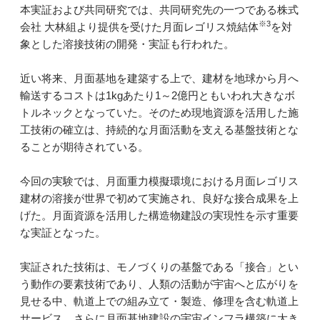
本実証および共同研究では、共同研究先の一つである株式
※3
会社 大林組より提供を受けた月面レゴリス焼結体
を対
象とした溶接技術の開発・実証も行われた。
近い将来、月面基地を建築する上で、建材を地球から月へ
輸送するコストは1kgあたり1～2億円ともいわれ大きなボ
トルネックとなっていた。そのため現地資源を活用した施
工技術の確立は、持続的な月面活動を支える基盤技術とな
ることが期待されている。
今回の実験では、月面重力模擬環境における月面レゴリス
建材の溶接が世界で初めて実施され、良好な接合成果を上
げた。月面資源を活用した構造物建設の実現性を示す重要
な実証となった。
実証された技術は、モノづくりの基盤である「接合」とい
う動作の要素技術であり、人類の活動が宇宙へと広がりを
見せる中、軌道上での組み立て・製造、修理を含む軌道上
サービス、さらに月面基地建設の宇宙インフラ構築に大き