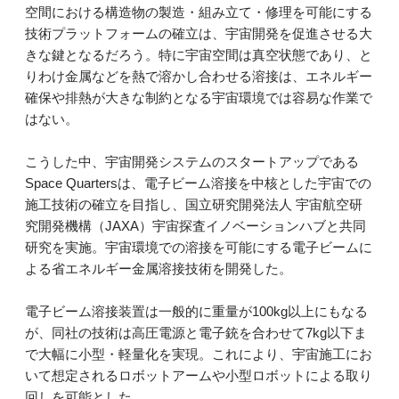
空間における構造物の製造・組み立て・修理を可能にする
技術プラットフォームの確立は、宇宙開発を促進させる大
きな鍵となるだろう。特に宇宙空間は真空状態であり、と
りわけ金属などを熱で溶かし合わせる溶接は、エネルギー
確保や排熱が大きな制約となる宇宙環境では容易な作業で
はない。
こうした中、宇宙開発システムのスタートアップである
Space Quartersは、電子ビーム溶接を中核とした宇宙での
施工技術の確立を目指し、国立研究開発法人 宇宙航空研
究開発機構（JAXA）宇宙探査イノベーションハブと共同
研究を実施。宇宙環境での溶接を可能にする電子ビームに
よる省エネルギー金属溶接技術を開発した。
電子ビーム溶接装置は一般的に重量が100kg以上にもなる
が、同社の技術は高圧電源と電子銃を合わせて7kg以下ま
で大幅に小型・軽量化を実現。これにより、宇宙施工にお
いて想定されるロボットアームや小型ロボットによる取り
回しを可能とした。