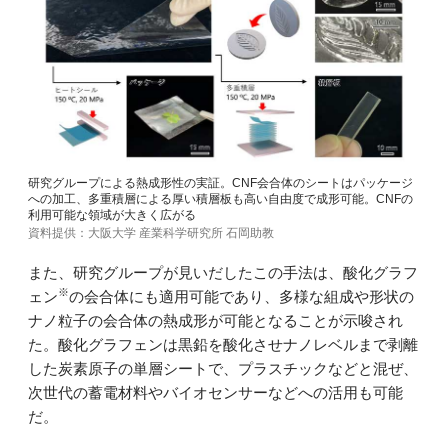
研究グループによる熱成形性の実証。CNF会合体のシートはパッケージ
への加工、多重積層による厚い積層板も高い自由度で成形可能。CNFの
利用可能な領域が大きく広がる
資料提供：大阪大学 産業科学研究所 石岡助教
また、研究グループが見いだしたこの手法は、酸化グラフ
※
ェン
の会合体にも適用可能であり、多様な組成や形状の
ナノ粒子の会合体の熱成形が可能となることが示唆され
た。酸化グラフェンは黒鉛を酸化させナノレベルまで剥離
した炭素原子の単層シートで、プラスチックなどと混ぜ、
次世代の蓄電材料やバイオセンサーなどへの活用も可能
だ。