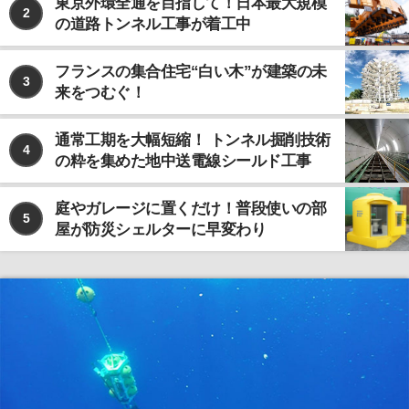
東京外環全通を目指して！日本最大規模
2
の道路トンネル工事が着工中
フランスの集合住宅“白い木”が建築の未
3
来をつむぐ！
通常工期を大幅短縮！ トンネル掘削技術
4
の粋を集めた地中送電線シールド工事
庭やガレージに置くだけ！普段使いの部
5
屋が防災シェルターに早変わり