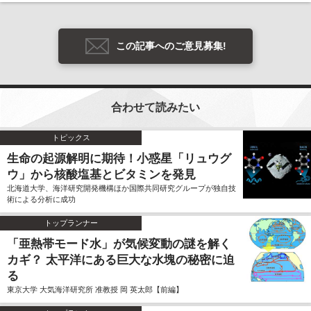
この記事へのご意見募集!
合わせて読みたい
トピックス
生命の起源解明に期待！小惑星「リュウグ
ウ」から核酸塩基とビタミンを発見
北海道大学、海洋研究開発機構ほか国際共同研究グループが独自技
術による分析に成功
トップランナー
「亜熱帯モード水」が気候変動の謎を解く
カギ？ 太平洋にある巨大な水塊の秘密に迫
る
東京大学 大気海洋研究所 准教授 岡 英太郎【前編】