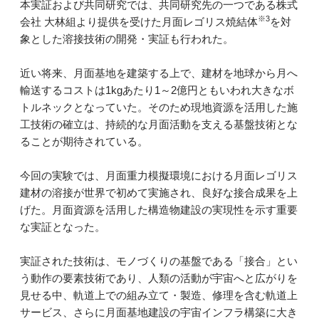
本実証および共同研究では、共同研究先の一つである株式
※3
会社 大林組より提供を受けた月面レゴリス焼結体
を対
象とした溶接技術の開発・実証も行われた。
近い将来、月面基地を建築する上で、建材を地球から月へ
輸送するコストは1kgあたり1～2億円ともいわれ大きなボ
トルネックとなっていた。そのため現地資源を活用した施
工技術の確立は、持続的な月面活動を支える基盤技術とな
ることが期待されている。
今回の実験では、月面重力模擬環境における月面レゴリス
建材の溶接が世界で初めて実施され、良好な接合成果を上
げた。月面資源を活用した構造物建設の実現性を示す重要
な実証となった。
実証された技術は、モノづくりの基盤である「接合」とい
う動作の要素技術であり、人類の活動が宇宙へと広がりを
見せる中、軌道上での組み立て・製造、修理を含む軌道上
サービス、さらに月面基地建設の宇宙インフラ構築に大き