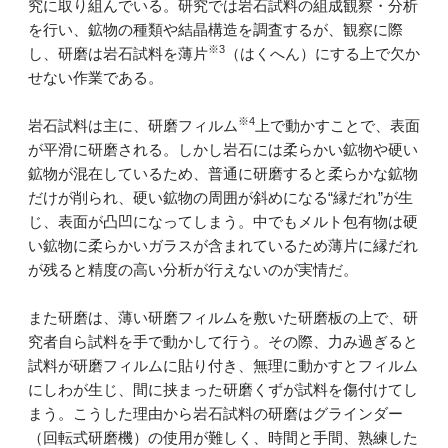
究に取り組んでいる。研究では岩石試料の組成観察・分析
を行い、鉱物の種類や結晶構造を調査するが、観察に際
※3
し、研磨は岩石試料を薄片
（はくへん）にする上で欠か
せない作業である。
※4
岩石試料は主に、研磨フィルム
上で動かすことで、表面
が平滑に研磨される。しかし岩石には柔らかい鉱物や硬い
鉱物が混在しているため、普通に研磨すると柔らかな鉱物
だけが削られ、硬い鉱物の周囲が斜めになる“縁だれ”が生
じ、表面が凸凹になってしまう。中でもメルト包有物は硬
い鉱物に柔らかいガラスが含まれているため薄片に縁だれ
が残ると精度の高い分析が行えないのが実情だ。
また研磨は、薄い研磨フィルムを敷いた研磨板の上で、研
究者自ら試料を手で動かして行う。その際、力み過ぎると
試料が研磨フィルムに貼り付き、無理に動かすとフィルム
にしわが生じ、間に挟まった研磨くずが試料を傷付けてし
まう。こうした理由から岩石試料の研磨はグラインダー
（回転式研磨機）の使用が難しく、時間と手間、熟練した