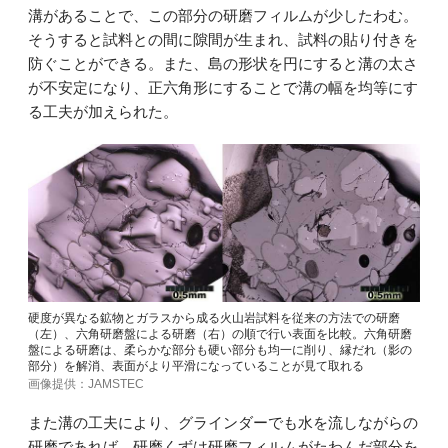
溝があることで、この部分の研磨フィルムが少したわむ。
そうすると試料との間に隙間が生まれ、試料の貼り付きを
防ぐことができる。また、島の形状を円にすると溝の太さ
が不安定になり、正六角形にすることで溝の幅を均等にす
る工夫が加えられた。
硬度が異なる鉱物とガラスから成る火山岩試料を従来の方法での研磨
（左）、六角研磨盤による研磨（右）の順で行い表面を比較。六角研磨
盤による研磨は、柔らかな部分も硬い部分も均一に削り、縁だれ（影の
部分）を解消、表面がより平滑になっていることが見て取れる
画像提供：JAMSTEC
また溝の工夫により、グラインダーでも水を流しながらの
研磨であれば、研磨くずは研磨フィルムがたわんだ部分を