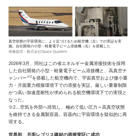
真空状態の宇宙環境に、より近づけるため航空機（左）での実証を実
施。自社開発の小型・軽量電子ビーム溶接機（右）を搭載した
画像提供：株式会社Space Quarters
2026年3月、同社はこの省エネルギー金属溶接技術を採用
した自社開発の小型・軽量電子ビーム溶接機と、高真空チ
※2
ャンバー
を搭載した航空機内で、宇宙真空および微小重
力・月面重力模擬環境下での溶接を実証。厳しい重量制限
かつ高い加速度耐性が求められる航空機環境下での実現と
なった。
※2…空気を外部へ排気し、極めて低い圧力＝高真空状態
を維持できる金属製容器。容器内に宇宙環境を疑似的に再
現する。
世界初、月面レゴリス建材の溶接実証に成功