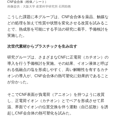
CNF会合体（粉体／シート）
画像提供：大阪大学 産業科学研究所 石岡助教
こうした課題に本グループは、CNF会合体を薬品、触媒な
どの処理を加えて性質や状態を変化させる改質を試みるこ
とで、熱成形を可能にする手法の研究に着手。予備検討を
実施した。
次世代素材からプラスチックを生み出す
研究グループは、さまざまなCNFに正電荷（カチオン）の
導入を行う予備検討を実施。その結果、イオン液体と呼ば
れる低融点の塩を形成しやすく、高い解離性を有するカチ
オンの導入が、CNF会合体の熱可塑化に効果的であること
が分かった。
そこでCNF表面が負電荷（アニオン）を持つように改質
し、正電荷イオン（カチオン）とでペアを形成させて昇
温、界面でイオンの位置交換を伴う運動（自己拡散）を誘
起しCNF会合体の熱可塑化を試みた。