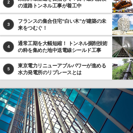
2
の道路トンネル工事が着工中
フランスの集合住宅“白い木”が建築の未
3
来をつむぐ！
通常工期を大幅短縮！ トンネル掘削技術
4
の粋を集めた地中送電線シールド工事
東京電力リニューアブルパワーが進める
5
水力発電所のリプレースとは