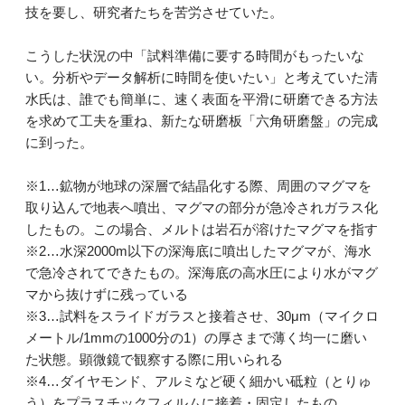
技を要し、研究者たちを苦労させていた。
こうした状況の中「試料準備に要する時間がもったいな
い。分析やデータ解析に時間を使いたい」と考えていた清
水氏は、誰でも簡単に、速く表面を平滑に研磨できる方法
を求めて工夫を重ね、新たな研磨板「六角研磨盤」の完成
に到った。
※1…鉱物が地球の深層で結晶化する際、周囲のマグマを
取り込んで地表へ噴出、マグマの部分が急冷されガラス化
したもの。この場合、メルトは岩石が溶けたマグマを指す
※2…水深2000m以下の深海底に噴出したマグマが、海水
で急冷されてできたもの。深海底の高水圧により水がマグ
マから抜けずに残っている
※3…試料をスライドガラスと接着させ、30μm（マイクロ
メートル/1mmの1000分の1）の厚さまで薄く均一に磨い
た状態。顕微鏡で観察する際に用いられる
※4…ダイヤモンド、アルミなど硬く細かい砥粒（とりゅ
う）をプラスチックフィルムに接着・固定したもの