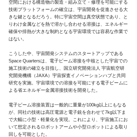
空間における構造物の製造・組み立て・修理を可能にする
技術プラットフォームの確立は、宇宙開発を促進させる大
きな鍵となるだろう。特に宇宙空間は真空状態であり、と
りわけ金属などを熱で溶かし合わせる溶接は、エネルギー
確保や排熱が大きな制約となる宇宙環境では容易な作業で
はない。
こうした中、宇宙開発システムのスタートアップである
Space Quartersは、電子ビーム溶接を中核とした宇宙での
施工技術の確立を目指し、国立研究開発法人 宇宙航空研
究開発機構（JAXA）宇宙探査イノベーションハブと共同
研究を実施。宇宙環境での溶接を可能にする電子ビームに
よる省エネルギー金属溶接技術を開発した。
電子ビーム溶接装置は一般的に重量が100kg以上にもなる
が、同社の技術は高圧電源と電子銃を合わせて7kg以下ま
で大幅に小型・軽量化を実現。これにより、宇宙施工にお
いて想定されるロボットアームや小型ロボットによる取り
回しを可能とした。