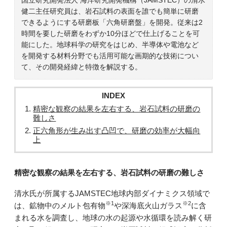
健二主任研究員は、岩石試料の表面を誰でも簡単に研磨
できるようにする研磨板「六角研磨盤」を開発。従来は2
時間を要した研磨をわずか10分ほどで仕上げることを可
能にした。地球科学の研究をはじめ、半導体や電池など
を開発する材料分野でも活用可能な画期的な技術につい
て、その開発経緯と特徴を解説する。
INDEX
精密な観察の結果を左右する、岩石試料の研磨の
難しさ
正六角形が生み出す凸凹で、研磨の効率が大幅向
上
精密な観察の結果を左右する、岩石試料の研磨の難しさ
清水氏が所属するJAMSTEC地球内部ダイナミクス領域で
※1
※2
は、鉱物中のメルト包有物
や深海底火山ガラス
に含
まれる水を調査し、地球の水の起源や水循環を読み解く研