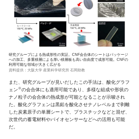
研究グループによる熱成形性の実証。CNF会合体のシートはパッケージ
への加工、多重積層による厚い積層板も高い自由度で成形可能。CNFの
利用可能な領域が大きく広がる
資料提供：大阪大学 産業科学研究所 石岡助教
また、研究グループが見いだしたこの手法は、酸化グラフ
※
ェン
の会合体にも適用可能であり、多様な組成や形状の
ナノ粒子の会合体の熱成形が可能となることが示唆され
た。酸化グラフェンは黒鉛を酸化させナノレベルまで剥離
した炭素原子の単層シートで、プラスチックなどと混ぜ、
次世代の蓄電材料やバイオセンサーなどへの活用も可能
だ。