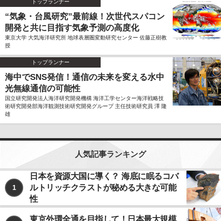
トップランナー
“気象・台風研究”最前線！次世代スパコン
開発と共に目指す気象予測の高度化
東京大学 大気海洋研究所 地球表層圏変動研究センター 佐藤正樹教
授
トップランナー
海中でSNS発信！通信の未来を変える水中
光無線通信の可能性
国立研究開発法人海洋研究開発機構 海洋工学センター海洋戦略技
術研究開発部海洋観測技術研究開発グループ 主任技術研究員 澤 隆
雄
人気記事ランキング
日本を資源大国に導く？ 海底に眠るコバ
ルトリッチクラストが秘める大きな可能
1
性
東京外環全通を目指して！日本最大規模