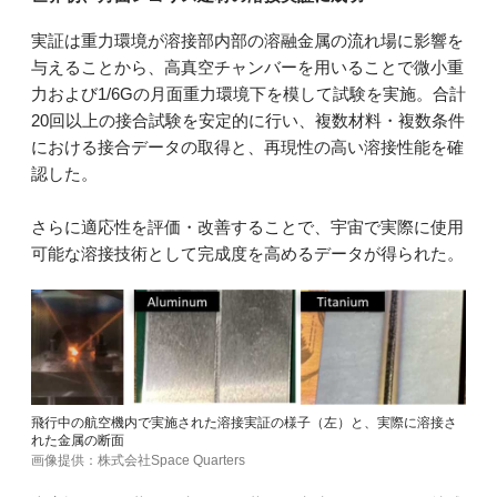
実証は重力環境が溶接部内部の溶融金属の流れ場に影響を
与えることから、高真空チャンバーを用いることで微小重
力および1/6Gの月面重力環境下を模して試験を実施。合計
20回以上の接合試験を安定的に行い、複数材料・複数条件
における接合データの取得と、再現性の高い溶接性能を確
認した。
さらに適応性を評価・改善することで、宇宙で実際に使用
可能な溶接技術として完成度を高めるデータが得られた。
飛行中の航空機内で実施された溶接実証の様子（左）と、実際に溶接さ
れた金属の断面
画像提供：株式会社Space Quarters