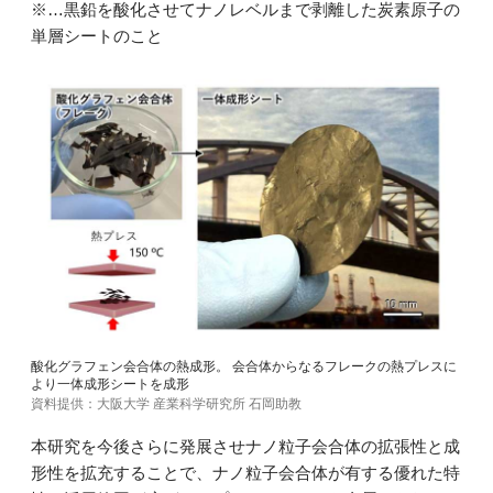
※…黒鉛を酸化させてナノレベルまで剥離した炭素原子の
単層シートのこと
酸化グラフェン会合体の熱成形。 会合体からなるフレークの熱プレスに
より一体成形シートを成形
資料提供：大阪大学 産業科学研究所 石岡助教
本研究を今後さらに発展させナノ粒子会合体の拡張性と成
形性を拡充することで、ナノ粒子会合体が有する優れた特