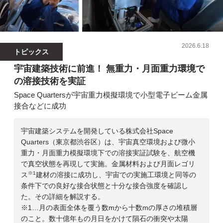
2026.6.18
トピックス
宇宙建築技術に前進！ 無重力・月面重力環境で
の溶接技術を実証
Space Quartersが宇宙重力模擬環境で小型電子ビーム金属
接合などに成功
宇宙建築システムを開発している株式会社Space
Quarters（東京都渋谷区）は、宇宙真空環境および微小
重力・月面重力模擬環境下での溶接実証試験を、航空機
で真空状態を再現して実施。金属材料および月面レゴリ
※1
ス
建材の溶接に成功し、宇宙での実施工環境と同等の
条件下での良好な接合状態と十分な接合強度を確認し
た。その詳細を解説する。
※1…月の表面全体を覆う数mから十数mの厚さの堆積層
のこと。数十億年もの月日をかけて隕石の衝突や太陽