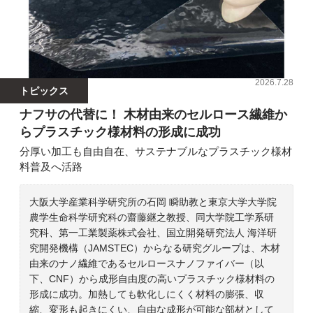
2026.7.28
トピックス
ナフサの代替に！ 木材由来のセルロース繊維か
らプラスチック様材料の形成に成功
分厚い加工も自由自在、サステナブルなプラスチック様材
料普及へ活路
大阪大学産業科学研究所の石岡 瞬助教と東京大学大学院
農学生命科学研究科の齋藤継之教授、同大学院工学系研
究科、第一工業製薬株式会社、国立開発研究法人 海洋研
究開発機構（JAMSTEC）からなる研究グループは、木材
由来のナノ繊維であるセルロースナノファイバー（以
下、CNF）から成形自由度の高いプラスチック様材料の
形成に成功。加熱しても軟化しにくく材料の膨張、収
縮、変形も起きにくい、自由な成形が可能な部材として