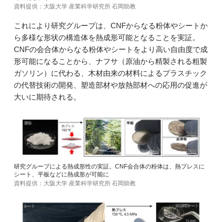
資料提供：大阪大学 産業科学研究所 石岡助教
これにより研究グループは、CNFからなる粉体やシートか
ら多様な形状の構造体を熱成形可能となることを実証。
CNFの会合体からなる粉体やシートをより高い自由度で成
形可能になることから、ナフサ（原油から精製される粗製
ガソリン）に代わる、木材由来の材料によるプラスチック
の代替技術の開発、塑造部材や放熱部材への応用の促進が
大いに期待される。
研究グループによる熱成形性の実証。CNF会合体の粉体は、熱プレスに
シート、平板などに熱成形が可能に
資料提供：大阪大学 産業科学研究所 石岡助教