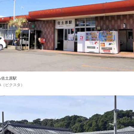
る佐土原駅
IXTA（ピクスタ）