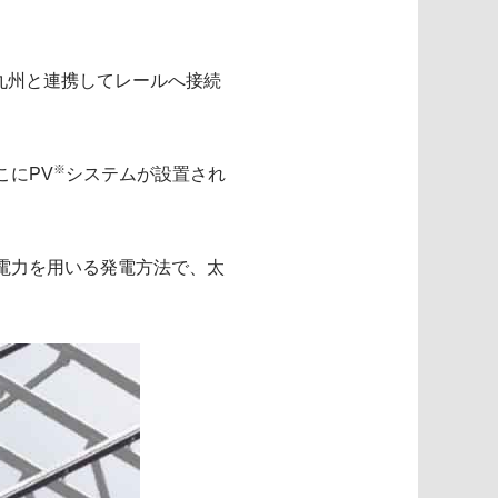
九州と連携してレールへ接続
※
こにPV
システムが設置され
光起電力を用いる発電方法で、太