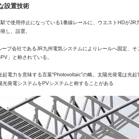
な設置技術
駅で使用停止になっている1番線レールに、ウエストHDがJR
開発し、設置。
ループ会社であるJR九州電気システムによりレールへ固定、そ
PV」と称されている。
起電力を意味する言葉“Photovoltaic”の略。太陽光発電は
陽光発電システムをPVシステムと称することがある