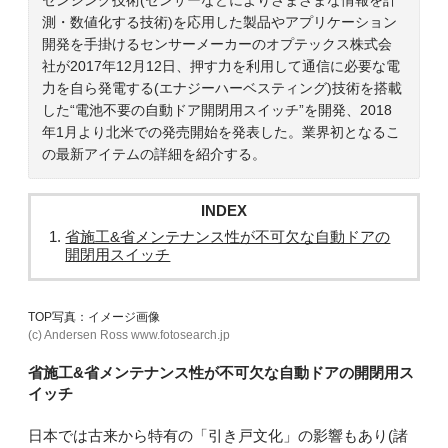
測・数値化する技術)を応用した製品やアプリケーション
開発を手掛けるセンサーメーカーのオプテックス株式会
社が2017年12月12日、押す力を利用して通信に必要な電
力を自ら発電する(エナジーハーベスティング)技術を搭載
した“電池不要の自動ドア開閉用スイッチ”を開発、2018
年1月より北米での発売開始を発表した。業界初となるこ
の最新アイテムの詳細を紹介する。
INDEX
省施工&省メンテナンス性が不可欠な自動ドアの
開閉用スイッチ
TOP写真：イメージ画像
(c) Andersen Ross www.fotosearch.jp
省施工&省メンテナンス性が不可欠な自動ドアの開閉用ス
イッチ
日本では古来から特有の「引き戸文化」の影響もあり(諸