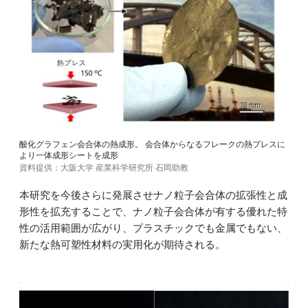
酸化グラフェン会合体の熱成形。 会合体からなるフレークの熱プレスに
より一体成形シートを成形
資料提供：大阪大学 産業科学研究所 石岡助教
本研究を今後さらに発展させナノ粒子会合体の拡張性と成
形性を拡充することで、ナノ粒子会合体が有する優れた特
性の活用範囲が広がり、プラスチックでも金属でもない、
新たな熱可塑性材料の実用化が期待される。