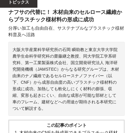
トピックス
ナフサの代替に！ 木材由来のセルロース繊維か
らプラスチック様材料の形成に成功
分厚い加工も自由自在、サステナブルなプラスチック様材
料普及へ活路
大阪大学産業科学研究所の石岡 瞬助教と東京大学大学院
農学生命科学研究科の齋藤継之教授、同大学院工学系研
究科、第一工業製薬株式会社、国立開発研究法人 海洋研
究開発機構（JAMSTEC）からなる研究グループは、木材
由来のナノ繊維であるセルロースナノファイバー（以
下、CNF）から成形自由度の高いプラスチック様材料の
形成に成功。加熱しても軟化しにくく材料の膨張、収
縮、変形も起きにくい、自由な成形が可能な部材として
車のフレーム、建材などへの用途が期待される本研究に
ついて解説する。
この記事のポイント
木材由来のCNFを熱成形できるプラスチック様材