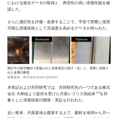
における接合データの取得と、再現性の高い溶接性能を確
認した。
さらに適応性を評価・改善することで、宇宙で実際に使用
可能な溶接技術として完成度を高めるデータが得られた。
飛行中の航空機内で実施された溶接実証の様子（左）と、実際に溶接さ
れた金属の断面
画像提供：株式会社Space Quarters
本実証および共同研究では、共同研究先の一つである株式
※3
会社 大林組より提供を受けた月面レゴリス焼結体
を対
象とした溶接技術の開発・実証も行われた。
近い将来、月面基地を建築する上で、建材を地球から月へ