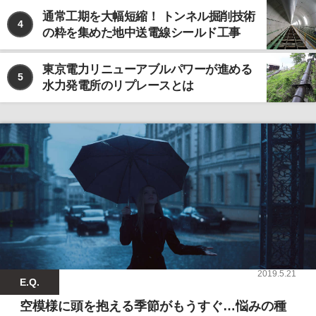
通常工期を大幅短縮！ トンネル掘削技術
4
の粋を集めた地中送電線シールド工事
東京電力リニューアブルパワーが進める
5
水力発電所のリプレースとは
2019.5.21
E.Q.
空模様に頭を抱える季節がもうすぐ…悩みの種