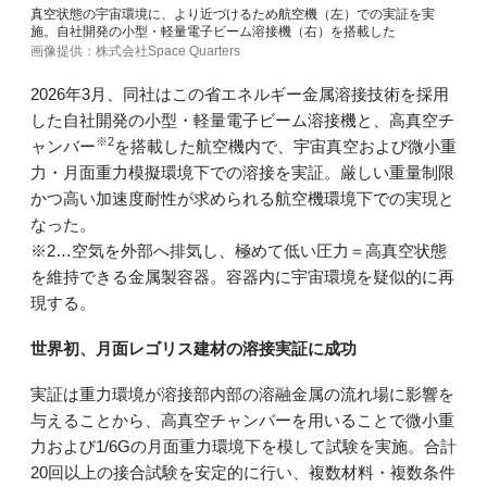
真空状態の宇宙環境に、より近づけるため航空機（左）での実証を実
施。自社開発の小型・軽量電子ビーム溶接機（右）を搭載した
画像提供：株式会社Space Quarters
2026年3月、同社はこの省エネルギー金属溶接技術を採用
した自社開発の小型・軽量電子ビーム溶接機と、高真空チ
※2
ャンバー
を搭載した航空機内で、宇宙真空および微小重
力・月面重力模擬環境下での溶接を実証。厳しい重量制限
かつ高い加速度耐性が求められる航空機環境下での実現と
なった。
※2…空気を外部へ排気し、極めて低い圧力＝高真空状態
を維持できる金属製容器。容器内に宇宙環境を疑似的に再
現する。
世界初、月面レゴリス建材の溶接実証に成功
実証は重力環境が溶接部内部の溶融金属の流れ場に影響を
与えることから、高真空チャンバーを用いることで微小重
力および1/6Gの月面重力環境下を模して試験を実施。合計
20回以上の接合試験を安定的に行い、複数材料・複数条件