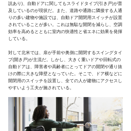
説あり)、自動ドアに関してもスライドタイプ(引き戸)が普
及しているのが現状だ。また、道路や通路に隣接する人通
りの多い建物や施設では、自動ドア開閉用スイッチが設置
されていることが多い。これは無駄な開閉を減らし、空調
効率を高めるとともに室内の快適性と省エネに効果を発揮
している。
対して北米では、扉が手前や奥側に開閉するスイングタイ
プ(開き戸)が主流だ。しかし、大きく重いドアや回転式の
自動ドアは、障害者や高齢者にとってドアの開閉や通り抜
けの際に大きな障壁となっていた。そこで、ドア横などに
開閉用のスイッチを設置し、全ての人が建物にアクセスし
やすいよう工夫が施されている。