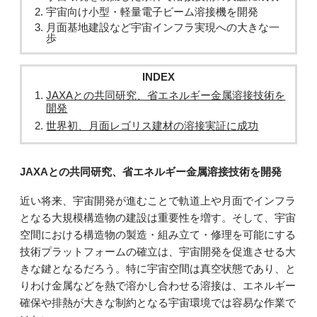
宇宙向け小型・軽量電子ビーム溶接機を開発
月面基地建設など宇宙インフラ実現への大きな一
歩
INDEX
JAXAとの共同研究、省エネルギー金属溶接技術を
開発
世界初、月面レゴリス建材の溶接実証に成功
JAXAとの共同研究、省エネルギー金属溶接技術を開発
近い将来、宇宙開発が進むことで軌道上や月面でインフラ
となる大規模構造物の建設は重要性を増す。そして、宇宙
空間における構造物の製造・組み立て・修理を可能にする
技術プラットフォームの確立は、宇宙開発を促進させる大
きな鍵となるだろう。特に宇宙空間は真空状態であり、と
りわけ金属などを熱で溶かし合わせる溶接は、エネルギー
確保や排熱が大きな制約となる宇宙環境では容易な作業で