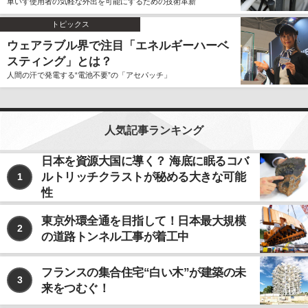
車いす使用者の気軽な外出を可能にするための技術革新
トピックス
ウェアラブル界で注目「エネルギーハーベ
スティング」とは？
人間の汗で発電する“電池不要”の「アセパッチ」
人気記事ランキング
日本を資源大国に導く？ 海底に眠るコバ
ルトリッチクラストが秘める大きな可能
1
性
東京外環全通を目指して！日本最大規模
2
の道路トンネル工事が着工中
フランスの集合住宅“白い木”が建築の未
3
来をつむぐ！