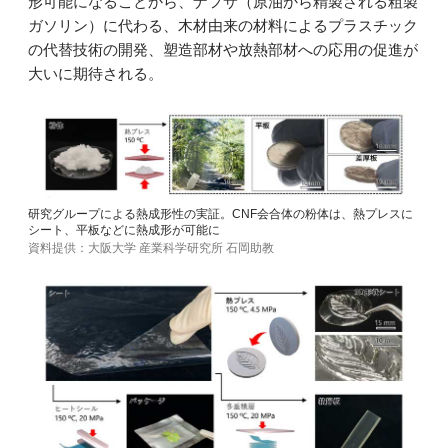
形可能になることから、ナフサ（原油から精製される粗製
ガソリン）に代わる、木材由来の材料によるプラスチック
の代替技術の開発、塑造部材や放熱部材への応用の促進が
大いに期待される。
研究グループによる熱成形性の実証。CNF会合体の粉体は、熱プレスに
シート、平板などに熱成形が可能に
資料提供：大阪大学 産業科学研究所 石岡助教