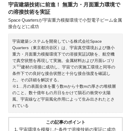
宇宙建築技術に前進！ 無重力・月面重力環境で
の溶接技術を実証
Space Quartersが宇宙重力模擬環境で小型電子ビーム金属
接合などに成功
宇宙建築システムを開発している株式会社Space
Quarters（東京都渋谷区）は、宇宙真空環境および微小
重力・月面重力模擬環境下での溶接実証試験を、航空機
で真空状態を再現して実施。金属材料および月面レゴリ
※1
ス
建材の溶接に成功し、宇宙での実施工環境と同等の
条件下での良好な接合状態と十分な接合強度を確認し
た。その詳細を解説する。
※1…月の表面全体を覆う数mから十数mの厚さの堆積層
のこと。数十億年もの月日をかけて隕石の衝突や太陽
風、宇宙線など宇宙風化作用によって生み出されたとさ
れている
この記事のポイント
宇宙環境を模擬した条件で溶接技術の実証に成功