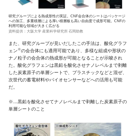
研究グループによる熱成形性の実証。CNF会合体のシートはパッケージ
への加工、多重積層による厚い積層板も高い自由度で成形可能。CNFの
利用可能な領域が大きく広がる
資料提供：大阪大学 産業科学研究所 石岡助教
また、研究グループが見いだしたこの手法は、酸化グラフ
※
ェン
の会合体にも適用可能であり、多様な組成や形状の
ナノ粒子の会合体の熱成形が可能となることが示唆され
た。酸化グラフェンは黒鉛を酸化させナノレベルまで剥離
した炭素原子の単層シートで、プラスチックなどと混ぜ、
次世代の蓄電材料やバイオセンサーなどへの活用も可能
だ。
※…黒鉛を酸化させてナノレベルまで剥離した炭素原子の
単層シートのこと