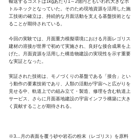
輸送するコストは1kgあたり1～2億円ともいわれ大きなボ
トルネックとなっていた。そのため現地資源を活用した施
工技術の確立は、持続的な月面活動を支える基盤技術とな
ることが期待されている。
今回の実験では、月面重力模擬環境における月面レゴリス
建材の溶接が世界で初めて実施され、良好な接合成果を上
げた。月面資源を活用した構造物建設の実現性を示す重要
な実証となった。
実証された技術は、モノづくりの基盤である「接合」とい
う動作の要素技術であり、人類の活動が宇宙へと広がりを
見せる中、軌道上での組み立て・製造、修理を含む軌道上
サービス、さらに月面基地建設の宇宙インフラ構築に大き
く貢献することが期待される。
※3…月の表面を覆う砂や岩石の粉末（レゴリス）を原料