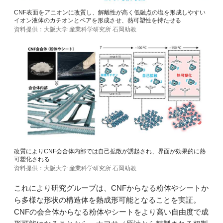
CNF表面をアニオンに改質し、解離性が高く低融点の塩を形成しやすい
イオン液体のカチオンとペアを形成させ、熱可塑性を持たせる
資料提供：大阪大学 産業科学研究所 石岡助教
改質によりCNF会合体内部では自己拡散が誘起され、界面が効果的に熱
可塑化される
資料提供：大阪大学 産業科学研究所 石岡助教
これにより研究グループは、CNFからなる粉体やシートか
ら多様な形状の構造体を熱成形可能となることを実証。
CNFの会合体からなる粉体やシートをより高い自由度で成