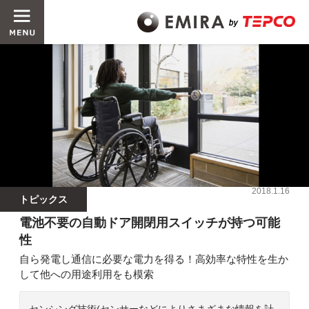
2018.1.16
トピックス
電池不要の自動ドア開閉用スイッチが持つ可能
性
自ら発電し通信に必要な電力を得る！高効率な特性を生か
して他への用途利用をも模索
センシング技術(センサーなどによりさまざまな情報を計