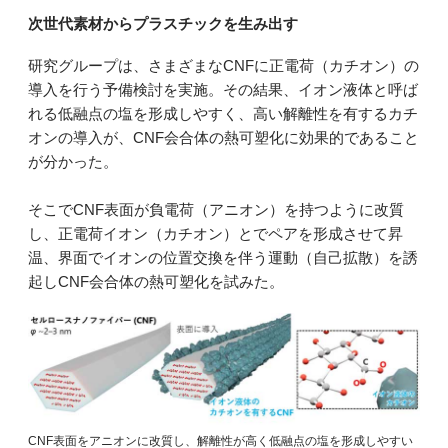
次世代素材からプラスチックを生み出す
研究グループは、さまざまなCNFに正電荷（カチオン）の
導入を行う予備検討を実施。その結果、イオン液体と呼ば
れる低融点の塩を形成しやすく、高い解離性を有するカチ
オンの導入が、CNF会合体の熱可塑化に効果的であること
が分かった。
そこでCNF表面が負電荷（アニオン）を持つように改質
し、正電荷イオン（カチオン）とでペアを形成させて昇
温、界面でイオンの位置交換を伴う運動（自己拡散）を誘
起しCNF会合体の熱可塑化を試みた。
CNF表面をアニオンに改質し、解離性が高く低融点の塩を形成しやすい