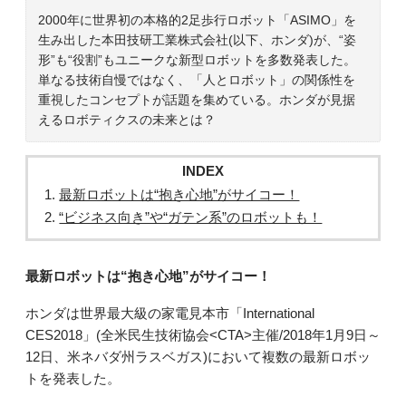
2000年に世界初の本格的2足歩行ロボット「ASIMO」を
生み出した本田技研工業株式会社(以下、ホンダ)が、“姿
形”も“役割”もユニークな新型ロボットを多数発表した。
単なる技術自慢ではなく、「人とロボット」の関係性を
重視したコンセプトが話題を集めている。ホンダが見据
えるロボティクスの未来とは？
INDEX
最新ロボットは“抱き心地”がサイコー！
“ビジネス向き”や“ガテン系”のロボットも！
最新ロボットは“抱き心地”がサイコー！
ホンダは世界最大級の家電見本市「International
CES2018」(全米民生技術協会<CTA>主催/2018年1月9日～
12日、米ネバダ州ラスベガス)において複数の最新ロボッ
トを発表した。