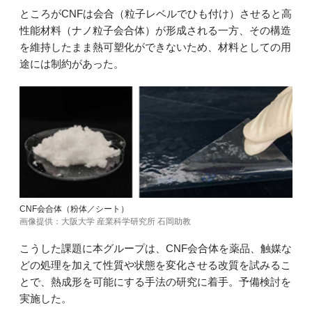
ところがCNFは会合（粒子レベルでひも付け）させると高
性能材料（ナノ粒子会合体）が形成される一方、その構造
を維持したまま熱可塑化ができないため、材料としての用
途には制約があった。
CNF会合体（粉体／シート）
画像提供：大阪大学 産業科学研究所 石岡助教
こうした課題に本グループは、CNF会合体を薬品、触媒な
どの処理を加えて性質や状態を変化させる改質を試みるこ
とで、熱成形を可能にする手法の研究に着手。予備検討を
実施した。