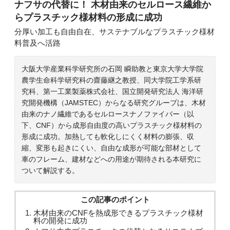
ナフサの代替に！ 木材由来のセルロース繊維か
らプラスチック様材料の形成に成功
分厚い加工も自由自在、サステナブルなプラスチック様材
料普及へ活路
大阪大学産業科学研究所の石岡 瞬助教と東京大学大学院
農学生命科学研究科の齋藤継之教授、同大学院工学系研
究科、第一工業製薬株式会社、国立開発研究法人 海洋研
究開発機構（JAMSTEC）からなる研究グループは、木材
由来のナノ繊維であるセルロースナノファイバー（以
下、CNF）から成形自由度の高いプラスチック様材料の
形成に成功。加熱しても軟化しにくく材料の膨張、収
縮、変形も起きにくい、自由な成形が可能な部材として
車のフレーム、建材などへの用途が期待される本研究に
ついて解説する。
この記事のポイント
木材由来のCNFを熱成形できるプラスチック様材
料の開発に成功