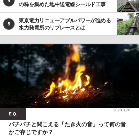
4
の粋を集めた地中送電線シールド工事
東京電力リニューアブルパワーが進める
5
水力発電所のリプレースとは
2020.3.26
E.Q.
パチパチと聞こえる「たき火の音」って何の音
かご存じですか？