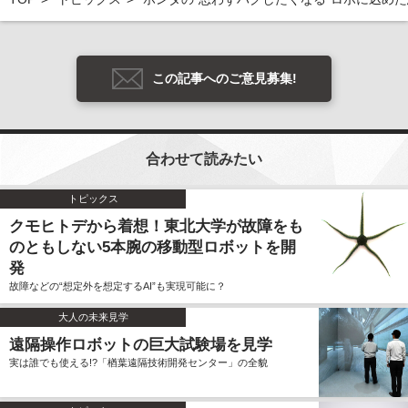
この記事へのご意見募集!
合わせて読みたい
トピックス
クモヒトデから着想！東北大学が故障をも
のともしない5本腕の移動型ロボットを開
発
故障などの“想定外を想定するAI”も実現可能に？
大人の未来見学
遠隔操作ロボットの巨大試験場を見学
実は誰でも使える!?「楢葉遠隔技術開発センター」の全貌