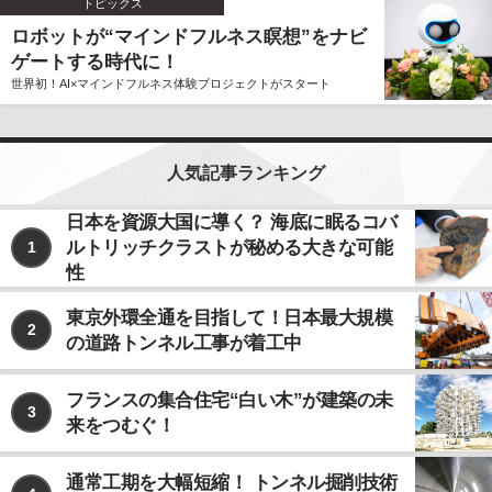
トピックス
ロボットが“マインドフルネス瞑想”をナビ
ゲートする時代に！
世界初！AI×マインドフルネス体験プロジェクトがスタート
人気記事ランキング
日本を資源大国に導く？ 海底に眠るコバ
ルトリッチクラストが秘める大きな可能
1
性
東京外環全通を目指して！日本最大規模
2
の道路トンネル工事が着工中
フランスの集合住宅“白い木”が建築の未
3
来をつむぐ！
通常工期を大幅短縮！ トンネル掘削技術