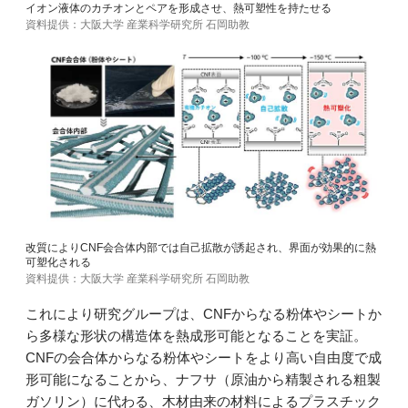
イオン液体のカチオンとペアを形成させ、熱可塑性を持たせる
資料提供：大阪大学 産業科学研究所 石岡助教
改質によりCNF会合体内部では自己拡散が誘起され、界面が効果的に熱
可塑化される
資料提供：大阪大学 産業科学研究所 石岡助教
これにより研究グループは、CNFからなる粉体やシートか
ら多様な形状の構造体を熱成形可能となることを実証。
CNFの会合体からなる粉体やシートをより高い自由度で成
形可能になることから、ナフサ（原油から精製される粗製
ガソリン）に代わる、木材由来の材料によるプラスチック