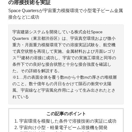
の溶接技術を実証
Space Quartersが宇宙重力模擬環境で小型電子ビーム金属
接合などに成功
宇宙建築システムを開発している株式会社Space
Quarters（東京都渋谷区）は、宇宙真空環境および微小
重力・月面重力模擬環境下での溶接実証試験を、航空機
で真空状態を再現して実施。金属材料および月面レゴリ
※1
ス
建材の溶接に成功し、宇宙での実施工環境と同等の
条件下での良好な接合状態と十分な接合強度を確認し
た。その詳細を解説する。
※1…月の表面全体を覆う数mから十数mの厚さの堆積層
のこと。数十億年もの月日をかけて隕石の衝突や太陽
風、宇宙線など宇宙風化作用によって生み出されたとさ
れている
この記事のポイント
宇宙環境を模擬した条件で溶接技術の実証に成功
宇宙向け小型・軽量電子ビーム溶接機を開発