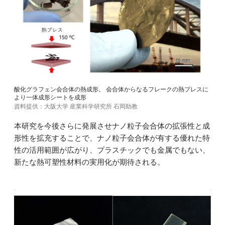
酸化グラフェン会合体の熱成形。 会合体からなるフレークの熱プレスに
より一体成形シートを成形
資料提供：大阪大学 産業科学研究所 石岡助教
本研究を今後さらに発展させナノ粒子会合体の拡張性と成
形性を拡充することで、ナノ粒子会合体が有する優れた特
性の活用範囲が広がり、プラスチックでも金属でもない、
新たな熱可塑性材料の実用化が期待される。