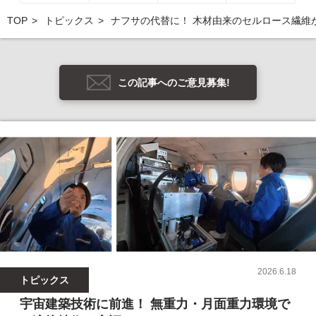
TOP
トピックス
ナフサの代替に！ 木材由来のセルロース繊維
この記事へのご意見募集!
2026.6.18
トピックス
宇宙建築技術に前進！ 無重力・月面重力環境で