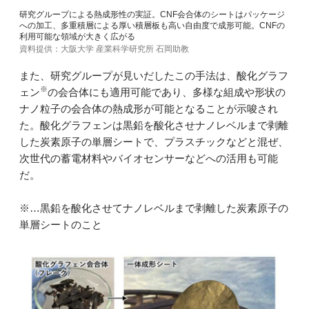
研究グループによる熱成形性の実証。CNF会合体のシートはパッケージ
への加工、多重積層による厚い積層板も高い自由度で成形可能。CNFの
利用可能な領域が大きく広がる
資料提供：大阪大学 産業科学研究所 石岡助教
また、研究グループが見いだしたこの手法は、酸化グラフ
※
ェン
の会合体にも適用可能であり、多様な組成や形状の
ナノ粒子の会合体の熱成形が可能となることが示唆され
た。酸化グラフェンは黒鉛を酸化させナノレベルまで剥離
した炭素原子の単層シートで、プラスチックなどと混ぜ、
次世代の蓄電材料やバイオセンサーなどへの活用も可能
だ。
※…黒鉛を酸化させてナノレベルまで剥離した炭素原子の
単層シートのこと