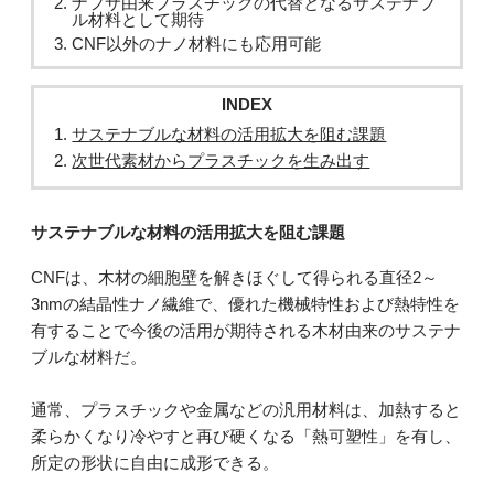
ナフサ由来プラスチックの代替となるサステナブ
ル材料として期待
CNF以外のナノ材料にも応用可能
INDEX
サステナブルな材料の活用拡大を阻む課題
次世代素材からプラスチックを生み出す
サステナブルな材料の活用拡大を阻む課題
CNFは、木材の細胞壁を解きほぐして得られる直径2～
3nmの結晶性ナノ繊維で、優れた機械特性および熱特性を
有することで今後の活用が期待される木材由来のサステナ
ブルな材料だ。
通常、プラスチックや金属などの汎用材料は、加熱すると
柔らかくなり冷やすと再び硬くなる「熱可塑性」を有し、
所定の形状に自由に成形できる。