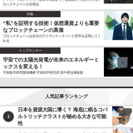
ロックチェーンの活用法
特集
“私”を証明する技術！仮想通貨よりも重要
なブロックチェーンの真価
ブロックチェーンは自分のアイデンティティーと哲学を証明してく
れる
トップランナー
宇宙での太陽光発電が未来のエネルギーミ
ックスを変える！
宇宙航空研究開発機構 宇宙科学研究所 田中孝治准教授
人気記事ランキング
日本を資源大国に導く？ 海底に眠るコバ
ルトリッチクラストが秘める大きな可能
1
性