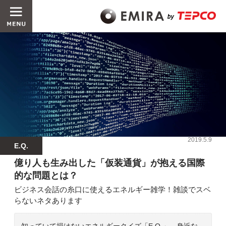
2019.5.9
E.Q.
億り人も生み出した「仮装通貨」が抱える国際
的な問題とは？
ビジネス会話の糸口に使えるエネルギー雑学！雑談でスベ
らないネタあります
知っていて損はないエネルギークイズ「E.Q.」。身近な