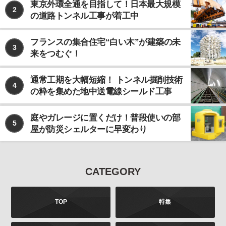
東京外環全通を目指して！日本最大規模
2
の道路トンネル工事が着工中
フランスの集合住宅“白い木”が建築の未
3
来をつむぐ！
通常工期を大幅短縮！ トンネル掘削技術
4
の粋を集めた地中送電線シールド工事
庭やガレージに置くだけ！普段使いの部
5
屋が防災シェルターに早変わり
CATEGORY
TOP
特集