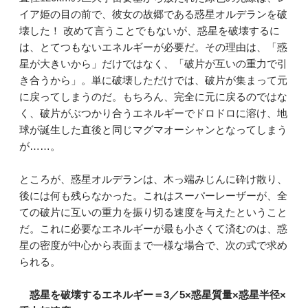
イア姫の目の前で、彼女の故郷である惑星オルデランを破
壊した！ 改めて言うことでもないが、惑星を破壊するに
は、とてつもないエネルギーが必要だ。その理由は、「惑
星が大きいから」だけではなく、「破片が互いの重力で引
き合うから」。単に破壊しただけでは、破片が集まって元
に戻ってしまうのだ。もちろん、完全に元に戻るのではな
く、破片がぶつかり合うエネルギーでドロドロに溶け、地
球が誕生した直後と同じマグマオーシャンとなってしまう
が……。
ところが、惑星オルデランは、木っ端みじんに砕け散り、
後には何も残らなかった。これはスーパーレーザーが、全
ての破片に互いの重力を振り切る速度を与えたということ
だ。これに必要なエネルギーが最も小さくて済むのは、惑
星の密度が中心から表面まで一様な場合で、次の式で求め
られる。
惑星を破壊するエネルギー＝3／5×惑星質量×惑星半径×