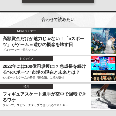
合わせて読みたい
NEXTランナー
高額賞金だけが魅力じゃない！「eスポー
ツ」がゲーム＝遊びの概念を壊す日
プロゲーマー・竹内ジョン
トピックス
2022年には100億円規模に!? 急成長を続け
る“eスポーツ”市場の現在と未来とは？
eスポーツとゲームの祭典『闘会議』に潜入取材
特集
フィギュアスケート選手が空中で回転でき
るワケ
ジャンプ、スピン、ステップで使われるエネルギー