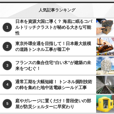
人気記事ランキング
日本を資源大国に導く？ 海底に眠るコバ
ルトリッチクラストが秘める大きな可能
1
性
東京外環全通を目指して！日本最大規模
2
の道路トンネル工事が着工中
フランスの集合住宅“白い木”が建築の未
3
来をつむぐ！
通常工期を大幅短縮！ トンネル掘削技術
4
の粋を集めた地中送電線シールド工事
庭やガレージに置くだけ！普段使いの部
5
屋が防災シェルターに早変わり