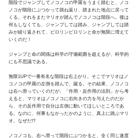
階段でジャンプしてノコノコの甲羅をうまく踏むと、ノコ
ノコが階段にぶつかって跳ね返り、踏まれた地点に戻って
くる。それをまたマリオが踏んでノコノコは階段へ。後は
何もしなくても、ジャンプしては踏み、ジャンプしては踏
みが繰り返されて、ピロリンピロリンと命が無限に増えて
いくのだ！
ジャンプと命の関係は科学の守備範囲を超えるが、科学的
にも不思議である。
無限1UPで一番有名な階段は右上がり。そこでマリオはノ
コノコの甲羅の左側を踏んで、蹴る。その結果、ノコノコ
は右へ滑っていくのだが、「作用・反作用の法則」から考
えると、マリオはノコノコに右向きの力を与えたのだか
ら、その反作用で自分は左側に動いてほしいところであ
る。なのに、何事もなかったかのように、真上に跳ぶマリ
オ。なぜだ!?
ノコノコも、右へ滑って階段にぶつかると、全く同じ速度