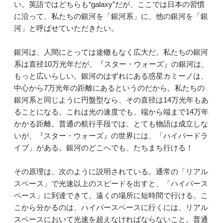
い。英語ではどちらも“galaxy”だが、ここでは日本の習慣
に沿って、私たちの銀河を「銀河系」に、他の銀河を「銀
河」と呼ばせていただきたい。
銀河は、人間にとっては途轍もなく広大だ。私たちの銀河
系は直径10万光年だが、『スター・ウォーズ』の銀河は、
もっと広いらしい。銀河のはずれにある惑星カミーノは、
中心から7万光年の距離にあるというのだから。私たちの
銀河系と同じように円盤型なら、その直径は14万光年もあ
ることになる。これは光の速度でも、端から端まで14万年
かかる距離。普通の航行手段では、とても物語は成立しな
いが、『スター・ウォーズ』の世界には、「ハイパードラ
イブ」がある。銀河のどこへでも、たちまち行ける！
その原理は、次のように説明されている。通常の「リアル
スペース」で光速以上のスピードを出すと、「ハイパース
ペース」に到達できて、遠くの場所に短時間で行ける。こ
こから分かるのは、ハイパースペースに行くには、リアル
スペースにおいて光速を超えなければならないこと。普通