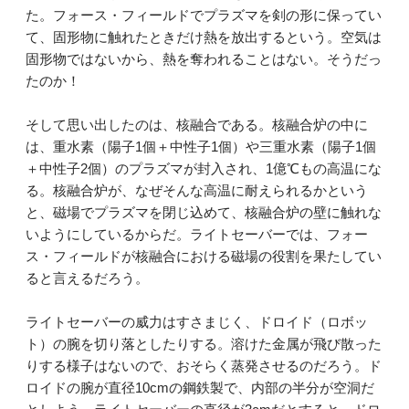
た。フォース・フィールドでプラズマを剣の形に保ってい
て、固形物に触れたときだけ熱を放出するという。空気は
固形物ではないから、熱を奪われることはない。そうだっ
たのか！
そして思い出したのは、核融合である。核融合炉の中に
は、重水素（陽子1個＋中性子1個）や三重水素（陽子1個
＋中性子2個）のプラズマが封入され、1億℃もの高温にな
る。核融合炉が、なぜそんな高温に耐えられるかという
と、磁場でプラズマを閉じ込めて、核融合炉の壁に触れな
いようにしているからだ。ライトセーバーでは、フォー
ス・フィールドが核融合における磁場の役割を果たしてい
ると言えるだろう。
ライトセーバーの威力はすさまじく、ドロイド（ロボッ
ト）の腕を切り落としたりする。溶けた金属が飛び散った
りする様子はないので、おそらく蒸発させるのだろう。ド
ロイドの腕が直径10cmの鋼鉄製で、内部の半分が空洞だ