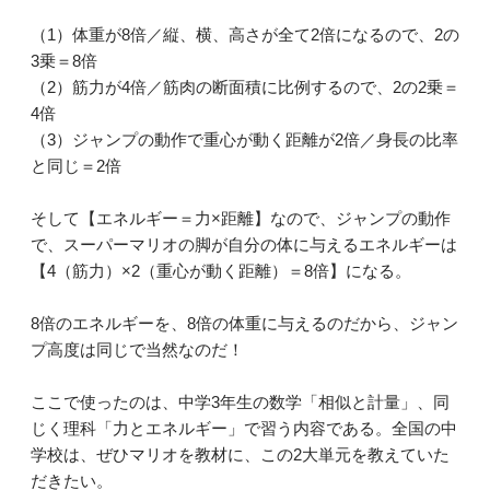
（1）体重が8倍／縦、横、高さが全て2倍になるので、2の
3乗＝8倍
（2）筋力が4倍／筋肉の断面積に比例するので、2の2乗＝
4倍
（3）ジャンプの動作で重心が動く距離が2倍／身長の比率
と同じ＝2倍
そして【エネルギー＝力×距離】なので、ジャンプの動作
で、スーパーマリオの脚が自分の体に与えるエネルギーは
【4（筋力）×2（重心が動く距離）＝8倍】になる。
8倍のエネルギーを、8倍の体重に与えるのだから、ジャン
プ高度は同じで当然なのだ！
ここで使ったのは、中学3年生の数学「相似と計量」、同
じく理科「力とエネルギー」で習う内容である。全国の中
学校は、ぜひマリオを教材に、この2大単元を教えていた
だきたい。