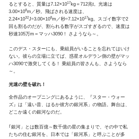
17
るとすると、質量は7.12×10
kg＝712兆t。光速は
8
3.00×10
m／秒。飛ばされる速度は、
32
8
17
2.24×10
J÷3.00×10
m／秒÷7.12×10
kg。スゴイ数字で2
回も割るのだが、割られる数字がスゴすぎるので、速度は
秒速105万m＝マッハ3090！ さようなら～。
このデス・スターにも、乗組員がいることを忘れてはいけ
ない。彼らの立場に立てば、惑星オルデラン側の壁がマッ
ハ3090で激突してくる！ 乗組員の皆さんも、さようなら
～。
光速の壁を破れ！
全作品のオープニングにあるように、『スター・ウォー
ズ』は「遠い昔、はるか彼方の銀河系」の物語。舞台は、
どこか遠くの銀河なのだ。
｢銀河」とは数百億～数千億の星の集まりで、その中で私
たちの住む銀河を、日本では「銀河系」と呼ぶことが多