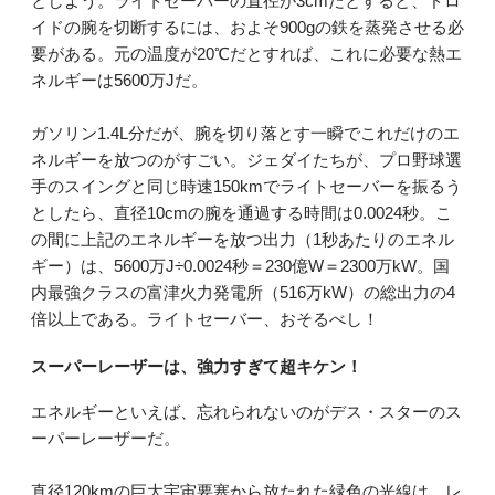
としよう。ライトセーバーの直径が3cmだとすると、ドロ
イドの腕を切断するには、およそ900gの鉄を蒸発させる必
要がある。元の温度が20℃だとすれば、これに必要な熱エ
ネルギーは5600万Jだ。
ガソリン1.4L分だが、腕を切り落とす一瞬でこれだけのエ
ネルギーを放つのがすごい。ジェダイたちが、プロ野球選
手のスイングと同じ時速150kmでライトセーバーを振るう
としたら、直径10cmの腕を通過する時間は0.0024秒。こ
の間に上記のエネルギーを放つ出力（1秒あたりのエネル
ギー）は、5600万J÷0.0024秒＝230億W＝2300万kW。国
内最強クラスの富津火力発電所（516万kW）の総出力の4
倍以上である。ライトセーバー、おそるべし！
スーパーレーザーは、強力すぎて超キケン！
エネルギーといえば、忘れられないのがデス・スターのス
ーパーレーザーだ。
直径120kmの巨大宇宙要塞から放たれた緑色の光線は、レ