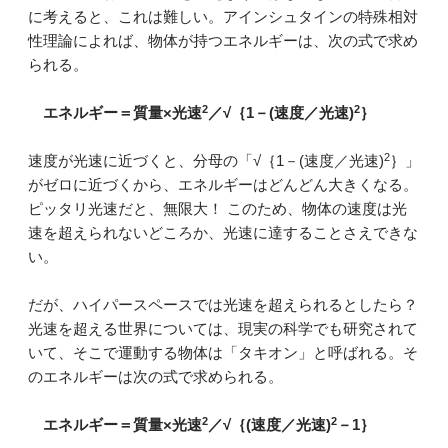
に考えると、これは難しい。アインシュタインの特殊相対
性理論によれば、物体が持つエネルギーは、次の式で求め
られる。
2
2
エネルギー＝質量×光速
／√｛1－(速度／光速)
｝
2
速度が光速に近づくと、分母の「√｛1－(速度／光速)
｝」
がゼロに近づくから、エネルギーはどんどん大きくなる。
ピッタリ光速だと、無限大！ このため、物体の速度は光
速を超えられないどころか、光速に達することさえできな
い。
だが、ハイパースペースでは光速を超えられるとしたら？
光速を超える世界については、現実の科学でも研究されて
いて、そこで運動する物体は「タキオン」と呼ばれる。そ
のエネルギーは次の式で求められる。
2
2
エネルギー＝質量×光速
／√｛(速度／光速)
－1｝