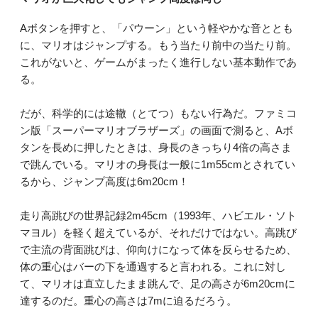
Aボタンを押すと、「パウーン」という軽やかな音ととも
に、マリオはジャンプする。もう当たり前中の当たり前。
これがないと、ゲームがまったく進行しない基本動作であ
る。
だが、科学的には途轍（とてつ）もない行為だ。ファミコ
ン版「スーパーマリオブラザーズ」の画面で測ると、Aボ
タンを長めに押したときは、身長のきっちり4倍の高さま
で跳んでいる。マリオの身長は一般に1m55cmとされてい
るから、ジャンプ高度は6m20cm！
走り高跳びの世界記録2m45cm（1993年、ハビエル・ソト
マヨル）を軽く超えているが、それだけではない。高跳び
で主流の背面跳びは、仰向けになって体を反らせるため、
体の重心はバーの下を通過すると言われる。これに対し
て、マリオは直立したまま跳んで、足の高さが6m20cmに
達するのだ。重心の高さは7mに迫るだろう。