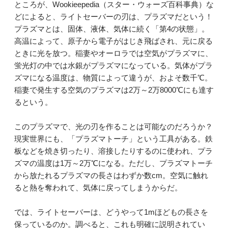
ところが、Wookieepedia（スター・ウォーズ百科事典）な
どによると、ライトセーバーの刃は、プラズマだという！
プラズマとは、固体、液体、気体に続く「第4の状態」。
高温によって、原子から電子がはじき飛ばされ、元に戻る
ときに光を放つ。稲妻やオーロラでは空気がプラズマに、
蛍光灯の中では水銀がプラズマになっている。気体がプラ
ズマになる温度は、物質によって違うが、およそ数千℃。
稲妻で発生する空気のプラズマは2万～2万8000℃にも達す
るという。
このプラズマで、光の刃を作ることは可能なのだろうか？
現実世界にも、「プラズマトーチ」という工具がある。鉄
板などを焼き切ったり、溶接したりするのに使われ、プラ
ズマの温度は1万～2万℃になる。ただし、プラズマトーチ
から放たれるプラズマの長さはわずか数cm。空気に触れ
ると熱を奪われて、気体に戻ってしまうからだ。
では、ライトセーバーは、どうやって1mほどもの長さを
保っているのか。調べると、これも明確に説明されてい