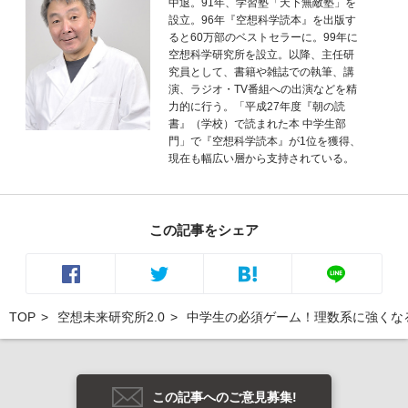
中退。91年、学習塾「天下無敵塾」を
設立。96年『空想科学読本』を出版す
ると60万部のベストセラーに。99年に
空想科学研究所を設立。以降、主任研
究員として、書籍や雑誌での執筆、講
演、ラジオ・TV番組への出演などを精
力的に行う。「平成27年度『朝の読
書』（学校）で読まれた本 中学生部
門」で『空想科学読本』が1位を獲得、
現在も幅広い層から支持されている。
この記事をシェア
TOP
空想未来研究所2.0
中学生の必須ゲーム！理数系に強くな
この記事へのご意見募集!