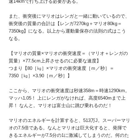
速14kmで打ち上げる必要がある。
また、衝突後にマリオはレンガと一緒に動いているので、
衝突後の質量の合計は【レンガ7270kg＋マリオ80kg＝
7350kg】になる。以上から運動量保存の法則の式はこう
なる。
【マリオの質量×マリオの衝突速度＝（マリオ＋レンガの
質量）×77.5cm上昇させるのに必要な速度】
つまり【80［㎏］×マリオの衝突速度［ｍ／秒］＝
7350［㎏］×3.90［ｍ／秒］】
ここから、マリオの衝突速度は秒速358m＝時速1290km。
マッハ1.05！ 上にレンガがなければ、高度6540mまで上
昇！ なんと。マリオは富士山に跳び乗れるのだ！
マリオのエネルギーを計算すると、513万J。スーパーマリ
オの7.5倍である。なんとマリオは巨大化すると、発揮で
きるエネルギーが7.5分の1に激減してしまうのだ。何のた