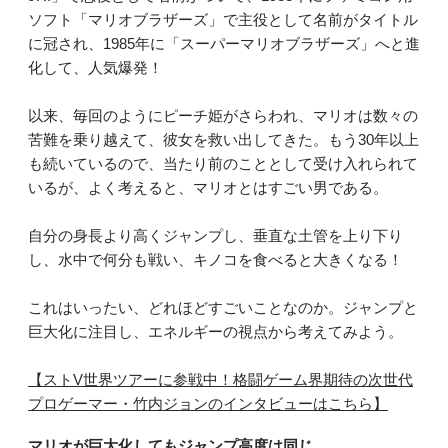
ソフト「マリオブラザーズ」で主役として名前がタイトル
に冠され、1985年に「スーパーマリオブラザーズ」へと進
化して、人気爆発！
以来、毎回のようにピーチ姫がさらわれ、マリオは数々の
苦難を乗り越えて、彼女を救い出してきた。もう30年以上
も続いているので、当たり前のこととして受け入れられて
いるが、よく考えると、マリオとはすごい男である。
自分の身長より高くジャンプし、垂直な土管を上り下り
し、水中で何分も戦い、キノコを食べると大きくなる！
これはいったい、どれほどすごいことなのか。ジャンプと
巨大化に注目し、エネルギーの視点から考えてみよう。
【ストV世界ツアーに参戦中！格闘ゲーム界期待の次世代
プロゲーマー・竹内ジョンのインタビューはこちら】
マリオが巨大化してもジャンプ高度は同じ