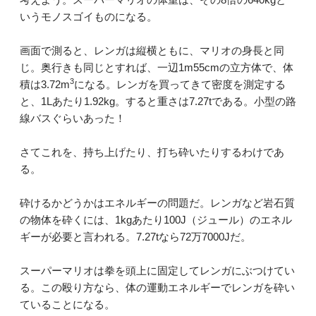
いうモノスゴイものになる。
画面で測ると、レンガは縦横ともに、マリオの身長と同
じ。奥行きも同じとすれば、一辺1m55cmの立方体で、体
3
積は3.72m
になる。レンガを買ってきて密度を測定する
と、1Lあたり1.92kg。すると重さは7.27tである。小型の路
線バスぐらいあった！
さてこれを、持ち上げたり、打ち砕いたりするわけであ
る。
砕けるかどうかはエネルギーの問題だ。レンガなど岩石質
の物体を砕くには、1kgあたり100J（ジュール）のエネル
ギーが必要と言われる。7.27tなら72万7000Jだ。
スーパーマリオは拳を頭上に固定してレンガにぶつけてい
る。この殴り方なら、体の運動エネルギーでレンガを砕い
ていることになる。