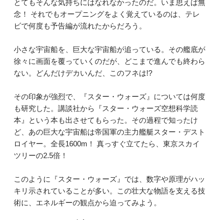
とてもそんな気持ちにはなれなかったのだ。いま思えば無
念！ それでもオープニングをよく覚えているのは、テレ
ビで何度も予告編が流れたからだろう。
小さな宇宙船を、巨大な宇宙船が追っている。その艦底が
徐々に画面を覆っていくのだが、どこまで進んでも終わら
ない。どんだけデカいんだ、このフネは!?
その印象が強烈で、『スター・ウォーズ』については何度
も研究した。講談社から『スター・ウォーズ空想科学読
本』という本も出させてもらった。その過程で知ったけ
ど、あの巨大な宇宙船は帝国軍の主力艦艇スター・デスト
ロイヤー。全長1600m！ 真っすぐ立てたら、東京スカイ
ツリーの2.5倍！
このように『スター・ウォーズ』では、数字や原理がハッ
キリ示されていることが多い。この壮大な物語を支える技
術に、エネルギーの観点から迫ってみよう。