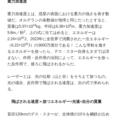
重力加速度
重力加速度とは、惑星の表面における重力の強さを表す数
値だ。オルデランの各数値が地球と同じだったとすると、
24
6
質量は5.97×10
kg、半径は6.38×10
m、重力加速度は
2
9.8m／秒
。上の式に当てはめると、エネルギーは
32
2.24×10
J。2023年に全世界で消費された一次エネルギー
20
（6.22×10
J）の3600万億分である！ こんな常軌を逸す
るエネルギーを放ったら、デス・スター自身もタダでは済
まない。作用・反作用の法則によって、エネルギーを放っ
た反作用で、後ろに飛ばされるからだ。
レーザーとは、光の位相（山と谷）をそろえて放つもの。
光の場合、反作用で飛ばされる速度は、次の式で求められ
る。
飛ばされる速度＝放つエネルギー÷光速÷自分の質量
直径120kmのデス・スターが、全体積の10％を鋼鉄が占め