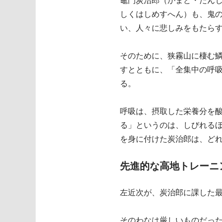
竈門炭治郎（かまど・たん
しくはしめすへん）も、鬼
い、人々に悲しみをもたら
そのために、狭霧山に棲む
すとともに、「全集中の呼吸
る。
呼吸は、摂取した栄養分を
る」というのは、しびれる
を身に付けた炭治郎は、ど
先進的な高地トレーニ
左近次が、炭治郎に課した
そのわなは厳しいものだった