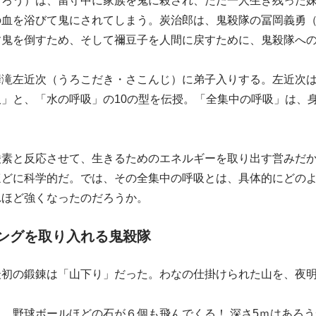
じろう）は、留守中に家族を鬼に殺され、ただ一人生き残った
の血を浴びて鬼にされてしまう。炭治郎は、鬼殺隊の冨岡義勇
す鬼を倒すため、そして禰豆子を人間に戻すために、鬼殺隊へ
鱗滝左近次（うろこだき・さこんじ）に弟子入りする。左近次
」と、「水の呼吸」の10の型を伝授。「全集中の呼吸」は、
酸素と反応させて、生きるためのエネルギーを取り出す営みだ
ほどに科学的だ。では、その全集中の呼吸とは、具体的にどの
れほど強くなったのだろうか。
ングを取り入れる鬼殺隊
最初の鍛錬は「山下り」だった。わなの仕掛けられた山を、夜
。野球ボールほどの石が６個も飛んでくる！ 深さ5ｍはあろう