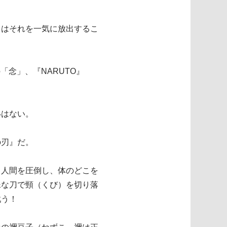
々はそれを一気に放出するこ
の「念」、『NARUTO』
いはない。
の刃』だ。
も人間を圧倒し、体のどこを
殊な刀で頸（くび）を切り落
戦う！