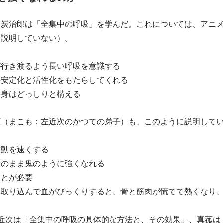
、炭治郎は「全集中の呼吸」を学んだ。これについては、アニ
は説明していない）。
が行き渡るよう長い呼吸を意識する
の安定化と活性化をもたらしてくれる
半身はどっしりと構える
菰（まこも：左近次のかつての弟子）も、このように説明して
鼓動を速くする
間のまま鬼のように強くなれる
ことが必要
を取り込んで血がびっくりすると、骨と筋肉が慌てて熱くなり
左近次は「全集中の呼吸の具体的な方法と、その効果」、真菰は