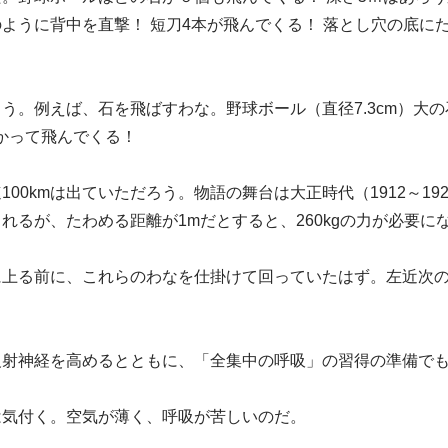
ように背中を直撃！ 短刀4本が飛んでくる！ 落とし穴の底に
う。例えば、石を飛ばすわな。野球ボール（直径7.3cm）大の石
向かって飛んでくる！
00kmは出ていただろう。物語の舞台は大正時代（1912～19
れるが、たわめる距離が1mだとすると、260kgの力が必要に
に上る前に、これらのわなを仕掛けて回っていたはず。左近次
反射神経を高めるとともに、「全集中の呼吸」の習得の準備で
は気付く。空気が薄く、呼吸が苦しいのだ。