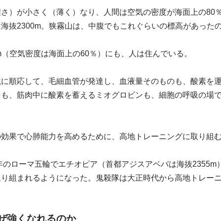
さ）が小さく（薄く）なり、人間は空気の密度が海面上の80
海抜2300m。狭霧山は、中腹でもこれぐらいの標高があった
0m（空気密度は海面上の60％）にも、人は住んでいる。
境に順応して、毛細血管が発達し、血液量そのものも、酸素を
ンも、筋肉中に酸素を蓄えるミオグロビンも、細胞の呼吸の場
の効果で心肺能力を高めるために、高地トレーニングに取り組
0年のローマ五輪でエチオピア（首都アジスアベバは海抜2355
取り組まれるようになった。鬼殺隊は大正時代から高地トレー
。
ぜ強くなれるのか