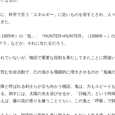
強くなるか。
内に、科学で言う「エネルギー」に近いものを宿すとされ、人
てきた。
1995年）の「気」、『HUNTER×HUNTER』（1998年～）
チャクラ」などが、それに当たるだろう。
されていないが、物語で重要な役割を果たしてきたことに間違
が営む生命活動で、己の強さを飛躍的に増大させるのが『鬼滅
殺隊と呼ばれる剣士らが立ち向かう物語。鬼は、力もスピード
する。倒すには、太陽の光を浴びせるか、「日輪刀」という特
いえば、藤の花の香りを嫌うことぐらい。この鬼と「呼吸」で