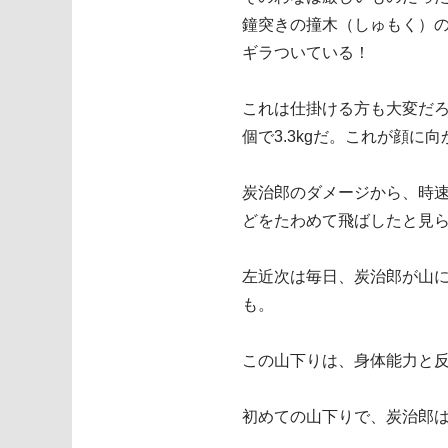
鐘突きの撞木（しゅもく）の
ギラついている！
これは仕掛ける方も大変だろ
個で3.3kgだ。これが顔に
炭治郎のダメージから、時速1
どをたわめて飛ばしたと見ら
左近次は毎日、炭治郎が山
も。
この山下りは、身体能力と
初めての山下りで、炭治郎