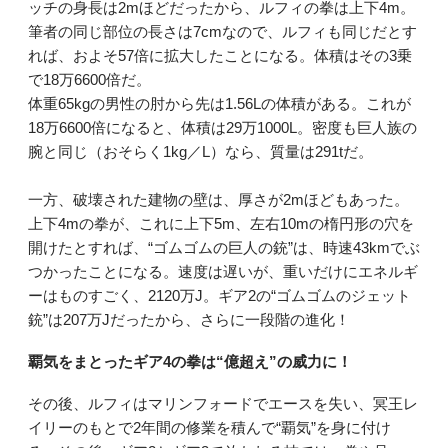
ッチの身長は2mほどだったから、ルフィの拳は上下4m。
筆者の同じ部位の長さは7cmなので、ルフィも同じだとす
れば、およそ57倍に拡大したことになる。体積はその3乗
で18万6600倍だ。
体重65kgの男性の肘から先は1.56Lの体積がある。これが
18万6600倍になると、体積は29万1000L。密度も巨人族の
腕と同じ（おそらく1kg／L）なら、質量は291tだ。
一方、破壊された建物の壁は、厚さが2mほどもあった。
上下4mの拳が、これに上下5m、左右10mの楕円形の穴を
開けたとすれば、“ゴムゴムの巨人の銃”は、時速43kmでぶ
つかったことになる。速度は遅いが、重いだけにエネルギ
ーはものすごく、2120万J。ギア2の“ゴムゴムのジェット
銃”は207万Jだったから、さらに一段階の進化！
覇気をまとったギア4の拳は“億超え”の威力に！
その後、ルフィはマリンフォードでエースを失い、冥王レ
イリーのもとで2年間の修業を積んで“覇気”を身に付け