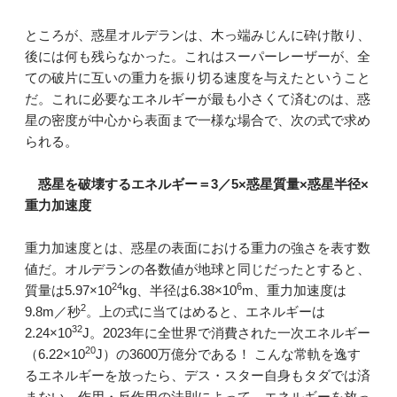
ところが、惑星オルデランは、木っ端みじんに砕け散り、
後には何も残らなかった。これはスーパーレーザーが、全
ての破片に互いの重力を振り切る速度を与えたということ
だ。これに必要なエネルギーが最も小さくて済むのは、惑
星の密度が中心から表面まで一様な場合で、次の式で求め
られる。
惑星を破壊するエネルギー＝3／5×惑星質量×惑星半径×
重力加速度
重力加速度とは、惑星の表面における重力の強さを表す数
値だ。オルデランの各数値が地球と同じだったとすると、
24
6
質量は5.97×10
kg、半径は6.38×10
m、重力加速度は
2
9.8m／秒
。上の式に当てはめると、エネルギーは
32
2.24×10
J。2023年に全世界で消費された一次エネルギー
20
（6.22×10
J）の3600万億分である！ こんな常軌を逸す
るエネルギーを放ったら、デス・スター自身もタダでは済
まない。作用・反作用の法則によって、エネルギーを放っ