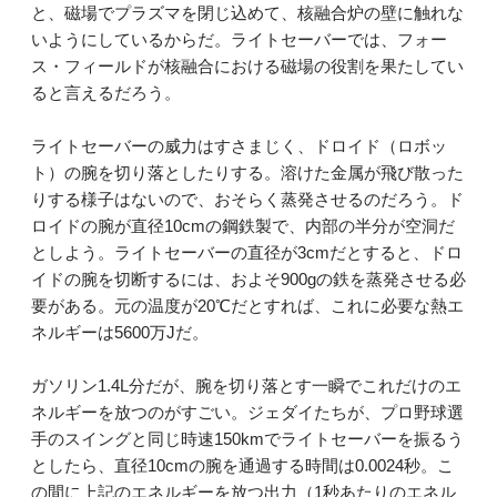
と、磁場でプラズマを閉じ込めて、核融合炉の壁に触れな
いようにしているからだ。ライトセーバーでは、フォー
ス・フィールドが核融合における磁場の役割を果たしてい
ると言えるだろう。
ライトセーバーの威力はすさまじく、ドロイド（ロボッ
ト）の腕を切り落としたりする。溶けた金属が飛び散った
りする様子はないので、おそらく蒸発させるのだろう。ド
ロイドの腕が直径10cmの鋼鉄製で、内部の半分が空洞だ
としよう。ライトセーバーの直径が3cmだとすると、ドロ
イドの腕を切断するには、およそ900gの鉄を蒸発させる必
要がある。元の温度が20℃だとすれば、これに必要な熱エ
ネルギーは5600万Jだ。
ガソリン1.4L分だが、腕を切り落とす一瞬でこれだけのエ
ネルギーを放つのがすごい。ジェダイたちが、プロ野球選
手のスイングと同じ時速150kmでライトセーバーを振るう
としたら、直径10cmの腕を通過する時間は0.0024秒。こ
の間に上記のエネルギーを放つ出力（1秒あたりのエネル