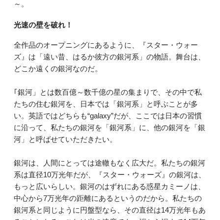
～。
光速の壁を破れ！
全作品のオープニングにあるように、『スター・ウォー
ズ』は「遠い昔、はるか彼方の銀河系」の物語。舞台は、
どこか遠くの銀河なのだ。
｢銀河」とは数百億～数千億の星の集まりで、その中で私
たちの住む銀河を、日本では「銀河系」と呼ぶことが多
い。英語ではどちらも“galaxy”だが、ここでは日本の習慣
に沿って、私たちの銀河を「銀河系」に、他の銀河を「銀
河」と呼ばせていただきたい。
銀河は、人間にとっては途轍もなく広大だ。私たちの銀河
系は直径10万光年だが、『スター・ウォーズ』の銀河は、
もっと広いらしい。銀河のはずれにある惑星カミーノは、
中心から7万光年の距離にあるというのだから。私たちの
銀河系と同じように円盤型なら、その直径は14万光年もあ