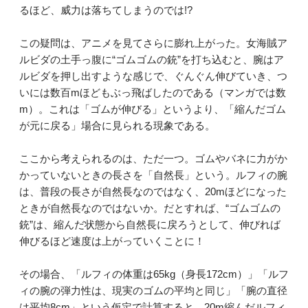
るほど、威力は落ちてしまうのでは!?
この疑問は、アニメを見てさらに膨れ上がった。女海賊ア
ルビダの土手っ腹に“ゴムゴムの銃”を打ち込むと、腕はア
ルビダを押し出すような感じで、ぐんぐん伸びていき、つ
いには数百mほどもぶっ飛ばしたのである（マンガでは数
m）。これは「ゴムが伸びる」というより、「縮んだゴム
が元に戻る」場合に見られる現象である。
ここから考えられるのは、ただ一つ。ゴムやバネに力がか
かっていないときの長さを「自然長」という。ルフィの腕
は、普段の長さが自然長なのではなく、20mほどになった
ときが自然長なのではないか。だとすれば、“ゴムゴムの
銃”は、縮んだ状態から自然長に戻ろうとして、伸びれば
伸びるほど速度は上がっていくことに！
その場合、「ルフィの体重は65kg（身長172cm）」「ルフ
ィの腕の弾力性は、現実のゴムの平均と同じ」「腕の直径
は平均8cm」という仮定で計算すると、20m縮んだルフィ