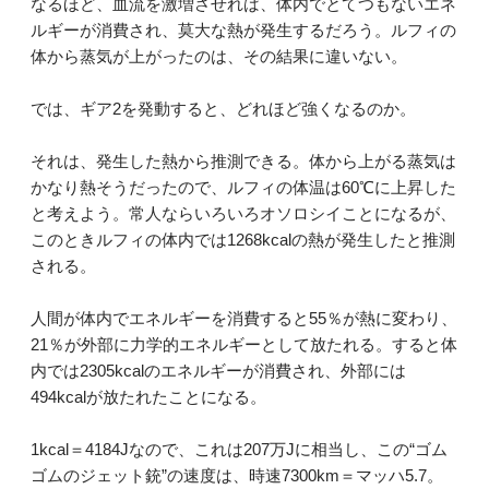
なるほど、血流を激増させれば、体内でとてつもないエネ
ルギーが消費され、莫大な熱が発生するだろう。ルフィの
体から蒸気が上がったのは、その結果に違いない。
では、ギア2を発動すると、どれほど強くなるのか。
それは、発生した熱から推測できる。体から上がる蒸気は
かなり熱そうだったので、ルフィの体温は60℃に上昇した
と考えよう。常人ならいろいろオソロシイことになるが、
このときルフィの体内では1268kcalの熱が発生したと推測
される。
人間が体内でエネルギーを消費すると55％が熱に変わり、
21％が外部に力学的エネルギーとして放たれる。すると体
内では2305kcalのエネルギーが消費され、外部には
494kcalが放たれたことになる。
1kcal＝4184Jなので、これは207万Jに相当し、この“ゴム
ゴムのジェット銃”の速度は、時速7300km＝マッハ5.7。