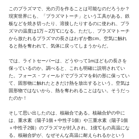
このプラズマで、光の刃を作ることは可能なのだろうか？
現実世界にも、「プラズマトーチ」という工具がある。鉄
板などを焼き切ったり、溶接したりするのに使われ、プラ
ズマの温度は1万～2万℃になる。ただし、プラズマトーチ
から放たれるプラズマの長さはわずか数cm。空気に触れ
ると熱を奪われて、気体に戻ってしまうからだ。
では、ライトセーバーは、どうやって1mほどもの長さを
保っているのか。調べると、これも明確に説明されてい
た。フォース・フィールドでプラズマを剣の形に保ってい
て、固形物に触れたときだけ熱を放出するという。空気は
固形物ではないから、熱を奪われることはない。そうだっ
たのか！
そして思い出したのは、核融合である。核融合炉の中に
は、重水素（陽子1個＋中性子1個）や三重水素（陽子1個
＋中性子2個）のプラズマが封入され、1億℃もの高温にな
る。核融合炉が、なぜそんな高温に耐えられるかという