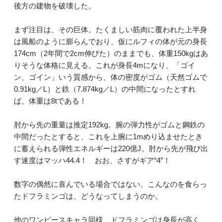
後方の建物を破壊した。
まず注目は、その巨体。たくましい筋肉に覆われた上半身
は風船のように膨らんでおり、仮にルフィの体が元の身長
174cm（2年間で2cm伸びた）のままでも、体重150kgはあ
りそうな体格に見える。これが身長4mになり、「ゴイ
ン、ゴイン」いう質感から、体の密度がゴム（天然ゴムで
0.91kg／L）と鉄（7.874kg／L）の中間になったとすれ
ば、体重は8tである！
肘から先の重量は推定192kg。腕の弾力性がゴムと鋼鉄の
中間だったとすると、これを上腕に1mめり込ませたとき
に蓄えられる弾性エネルギーは220億J。肘から先が飛び出
す速度はマッハ44.4！ おお、さすがギア“4”！
数字の偶然に喜んでいる場合ではない。こんなのを食らっ
たドフラミンゴは、どうなってしまうのか。
他のワンピースキャラ同様、ドフラミンゴは身長が高く、