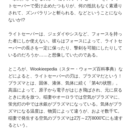
トセーバーで受け止めたつもりが、何の抵抗もなく素通り
されて、ズンバラリンと斬られる、などということになら
ないか!?
ライトセーバーは、ジェダイやシスなど、フォースを持っ
た者にしか使えない。彼らはフォースによって、ライトセ
ーバーの長さを一定に保ったり、撃剣を可能にしたりして
いるのだろうか……と想像していたのである。
ところが、Wookieepedia（スター・ウォーズ百科事典）な
どによると、ライトセーバーの刃は、プラズマだという！
プラズマとは、固体、液体、気体に続く「第4の状態」。
高温によって、原子から電子がはじき飛ばされ、元に戻る
ときに光を放つ。稲妻やオーロラでは空気がプラズマに、
蛍光灯の中では水銀がプラズマになっている。気体がプラ
ズマになる温度は、物質によって違うが、およそ数千℃。
稲妻で発生する空気のプラズマは2万～2万8000℃にも達す
るという。