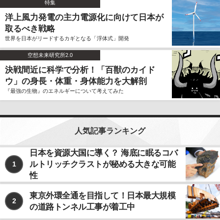
特集
洋上風力発電の主力電源化に向けて日本が
取るべき戦略
世界を日本がリードするカギとなる「浮体式」開発
空想未来研究所2.0
決戦間近に科学で分析！「百獣のカイド
ウ」の身長・体重・身体能力を大解剖
『最強の生物』のエネルギーについて考えてみた
人気記事ランキング
日本を資源大国に導く？ 海底に眠るコバ
ルトリッチクラストが秘める大きな可能
1
性
東京外環全通を目指して！日本最大規模
2
の道路トンネル工事が着工中