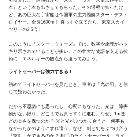
本』という本も出させてもらった。その過程で知ったけ
ど、あの巨大な宇宙船は帝国軍の主力艦艇スター・デスト
ロイヤー。全長1600m！ 真っすぐ立てたら、東京スカイ
ツリーの2.5倍！
このように『スター・ウォーズ』では、数字や原理がハッ
キリ示されていることが多い。この壮大な物語を支える技
術に、エネルギーの観点から迫ってみよう。
ライトセーバーは強力すぎる！
初めてライトセーバーを見たとき、筆者は「光の刃」と信
じて疑わなかった。
だから不思議にも思ったし、心配にもなった。光は、障害
物がない限り、どこまでも真っすぐに進む。なぜ、1mほ
どの長さを保つのか？ 光と光がぶつかり合うと、何事も
なかったかのようにすれ違う。なぜ、剣と剣をぶつけ合う
「撃剣」ができるのか？ 相手のライトセーバーを、ライ