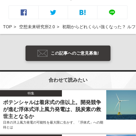
TOP
空想未来研究所2.0
初期からどれくらい強くなった？ ルフィ
この記事へのご意見募集!
合わせて読みたい
特集
ポテンシャルは着床式の倍以上。開発競争
が進む浮体式洋上風力発電は、脱炭素の救
世主となるか
日本の洋上風力発電の可能性を最大限に生かす、「浮体式」への期
待とは