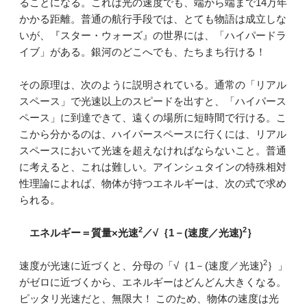
ることになる。これは光の速度でも、端から端まで14万年
かかる距離。普通の航行手段では、とても物語は成立しな
いが、『スター・ウォーズ』の世界には、「ハイパードラ
イブ」がある。銀河のどこへでも、たちまち行ける！
その原理は、次のように説明されている。通常の「リアル
スペース」で光速以上のスピードを出すと、「ハイパース
ペース」に到達できて、遠くの場所に短時間で行ける。こ
こから分かるのは、ハイパースペースに行くには、リアル
スペースにおいて光速を超えなければならないこと。普通
に考えると、これは難しい。アインシュタインの特殊相対
性理論によれば、物体が持つエネルギーは、次の式で求め
られる。
2
2
エネルギー＝質量×光速
／√｛1－(速度／光速)
｝
2
速度が光速に近づくと、分母の「√｛1－(速度／光速)
｝」
がゼロに近づくから、エネルギーはどんどん大きくなる。
ピッタリ光速だと、無限大！ このため、物体の速度は光