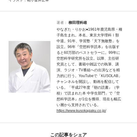
著者：
柳田理科雄
やなぎた・りかお●1961年鹿児島県・種
子島生まれ。本名。東京大学理科Ⅰ類
中退。91年、学習塾「天下無敵塾」を
設立。96年『空想科学読本』を出版す
ると60万部のベストセラーに。99年に
空想科学研究所を設立。以降、主任研
究員として、書籍や雑誌での執筆、講
演、ラジオ・TV番組への出演などを精
力的に行う。YouTubeで「KUSOLAB」
チャンネルを開設し、動画を配信して
いる。「平成27年度『朝の読書』（学
校）で読まれた本 中学生部門」で『空
想科学読本』が1位を獲得、現在も幅広
い層から支持されている。
https://www.kusokagaku.co.jp/
この記事をシェア