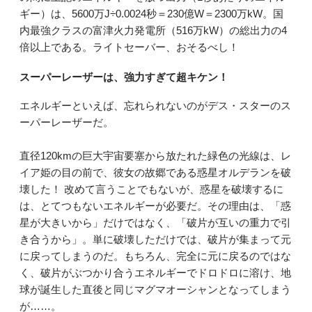
ギー）は、5600万J÷0.0024秒＝230億W＝2300万kW。国
内最強クラスの富津火力発電所（516万kW）の総出力の4
倍以上である。ライトセーバー、おそるべし！
スーパーレーザーは、強力すぎて超キケン！
エネルギーといえば、忘れられないのがデス・スターのス
ーパーレーザーだ。
直径120kmの巨大宇宙要塞から放たれた緑色の光線は、レ
イア姫の目の前で、彼女の故郷である惑星オルデランを破
壊した！ 改めて言うことでもないが、惑星を破壊するに
は、とてつもないエネルギーが必要だ。その理由は、「惑
星が大きいから」だけではなく、「破片が互いの重力で引
き合うから」。単に破壊しただけでは、破片が集まって元
に戻ってしまうのだ。もちろん、完全に元に戻るのではな
く、破片がぶつかり合うエネルギーでドロドロに溶け、地
球が誕生した直後と同じマグマオーシャンとなってしまう
が……。