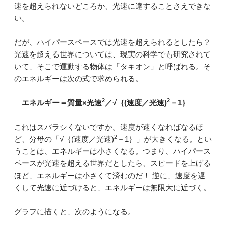
速を超えられないどころか、光速に達することさえできな
い。
だが、ハイパースペースでは光速を超えられるとしたら？
光速を超える世界については、現実の科学でも研究されて
いて、そこで運動する物体は「タキオン」と呼ばれる。そ
のエネルギーは次の式で求められる。
2
2
エネルギー＝質量×光速
／√｛(速度／光速)
－1｝
これはスバラシくないですか。速度が速くなればなるほ
2
ど、分母の「√｛(速度／光速)
－1｝」が大きくなる。とい
うことは、エネルギーは小さくなる。つまり、ハイパース
ペースが光速を超える世界だとしたら、スピードを上げる
ほど、エネルギーは小さくて済むのだ！ 逆に、速度を遅
くして光速に近づけると、エネルギーは無限大に近づく。
グラフに描くと、次のようになる。