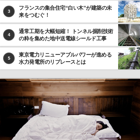
フランスの集合住宅“白い木”が建築の未
3
来をつむぐ！
通常工期を大幅短縮！ トンネル掘削技術
4
の粋を集めた地中送電線シールド工事
東京電力リニューアブルパワーが進める
5
水力発電所のリプレースとは