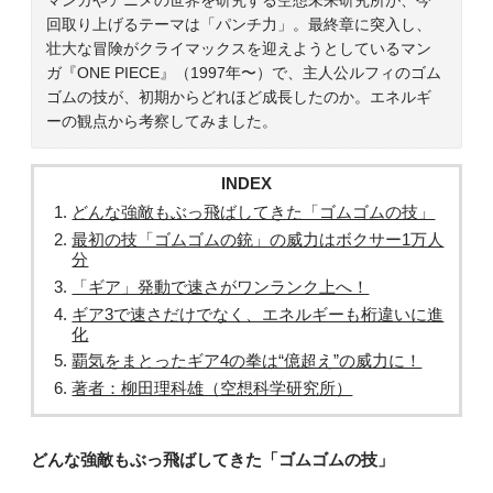
回取り上げるテーマは「パンチ力」。最終章に突入し、
壮大な冒険がクライマックスを迎えようとしているマン
ガ『ONE PIECE』（1997年〜）で、主人公ルフィのゴム
ゴムの技が、初期からどれほど成長したのか。エネルギ
ーの観点から考察してみました。
INDEX
どんな強敵もぶっ飛ばしてきた「ゴムゴムの技」
最初の技「ゴムゴムの銃」の威力はボクサー1万人
分
「ギア」発動で速さがワンランク上へ！
ギア3で速さだけでなく、エネルギーも桁違いに進
化
覇気をまとったギア4の拳は“億超え”の威力に！
著者：柳田理科雄（空想科学研究所）
どんな強敵もぶっ飛ばしてきた「ゴムゴムの技」