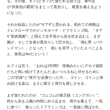
る。その後、ギア2とギア3で放たれる技では、拳や足
が“武装色の覇気”をまとって黒光りし、硬度を備えるよう
になった。
それが結晶したのが“ギア4”と思われる。初めての発動は
ドレスローザでのドンキホーテ・ドフラミンゴ戦。「ギア
4 “筋肉風船”」と唱えて左手首から息を吹き込むと、まず
腕が、そして全身が黒光りして巨大化し、「弾む男（バウ
ンドマン）」となった！ 戦いを見守っていた人々による
と、身長は4mだという！
ルフィは言う。「おれは2年間!! 怪物みたいにデカイ猛獣
たちと戦い続けてきたんだ あいつらをねじ伏せるために
この“巨体”と“弾力”が必要だった!!!」。ゴイン、ゴインと弾
み続ける姿は、まさに硬さと弾力を感じさせる。
まず放たれたのが、“ゴムゴムの猿王銃（コングガン）”。
肘から先を上腕の内部にめり込ませ、弾力を蓄えて、一気
に放つ！ 食らったドフラミンゴは、一直線に飛ばされ、