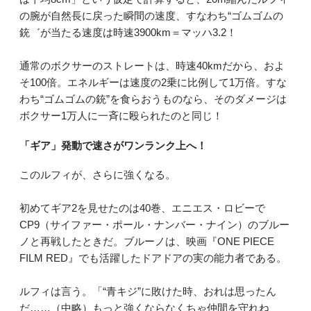
の腕が自然長に戻った瞬間の速度、すなわち“ゴムゴムの
銃゛が当たる速度は時速3900km＝マッハ3.2！
通常のボクサーのストレートは、時速40kmだから、およ
そ100倍。エネルギーは速度の2乗に比例して1万倍。すな
わち“ゴムゴムの銃”を食らおうものなら、そのダメージは
ボクサー1万人に一斉に殴られたのと同じ！
「ギア」発動で速さがワンランク上へ！
このルフィが、さらに強くなる。
初めてギア2を見せたのは40巻、エニエス・ロビーで
CP9（サイファー・ポール・ナンバー・ナイン）のブルー
ノと再戦したときだ。ブルーノは、映画『ONE PIECE
FILM RED』でも活躍したドアドアの実の能力者である。
ルフィは言う。「“青キジ”に敗けた時、おれは思ったん
だ……（中略）もっと強くならなくちゃ仲間を守れね