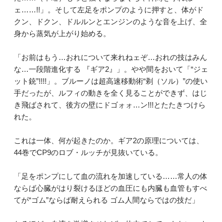
ェ……!!」。そして左足をポンプのように押すと、体がド
クン、ドクン、ドルルンとエンジンのような音を上げ、全
身から蒸気が上がり始める。
「お前はもう…おれについて来れねェぞ…おれの技はみん
な…一段階進化する 『ギア2』」。やや間をおいて「“ジェ
ット銃”!!!!」。ブルーノは超高速移動術“剃（ソル）”の使い
手だったが、ルフィの動きを全く見ることができず、はじ
き飛ばされて、後方の壁にドゴォォ…ン!!!とたたきつけら
れた。
これは一体、何が起きたのか。ギア2の原理については、
44巻でCP9のロブ・ルッチが見抜いている。
「足をポンプにして血の流れを加速している……常人の体
ならば心臓がはり裂けるほどの血圧にも内臓も血管もすべ
てが“ゴム”ならば耐えられる ゴム人間ならではの技だ」