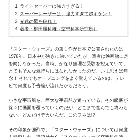
ライトセーバーは強力すぎる！
スーパーレーザーは、強力すぎて超キケン！
光速の壁を破れ！
著者：柳田理科雄（空想科学研究所）
『スター・ウォーズ』の第１作が日本で公開されたのは
1978年。日本中が沸きに沸いていたが、筆者は映画館に足
を向けなかった。当時、かなり無理な受験を控えていて、
とてもそんな気持ちにはなれなかったのだ。いま思えば無
念！ それでもオープニングをよく覚えているのは、テレ
ビで何度も予告編が流れたからだろう。
小さな宇宙船を、巨大な宇宙船が追っている。その艦底が
徐々に画面を覆っていくのだが、どこまで進んでも終わら
ない。どんだけデカいんだ、このフネは!?
その印象が強烈で、『スター・ウォーズ』については何度
も研究した。講談社から『スター・ウォーズ空想科学読