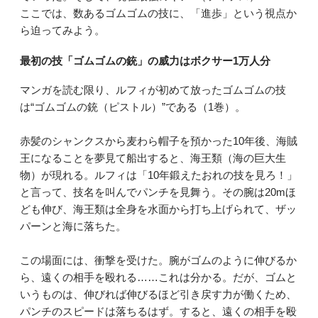
ここでは、数あるゴムゴムの技に、「進歩」という視点か
ら迫ってみよう。
最初の技「ゴムゴムの銃」の威力はボクサー1万人分
マンガを読む限り、ルフィが初めて放ったゴムゴムの技
は“ゴムゴムの銃（ピストル）”である（1巻）。
赤髪のシャンクスから麦わら帽子を預かった10年後、海賊
王になることを夢見て船出すると、海王類（海の巨大生
物）が現れる。ルフィは「10年鍛えたおれの技を見ろ！」
と言って、技名を叫んでパンチを見舞う。その腕は20mほ
ども伸び、海王類は全身を水面から打ち上げられて、ザッ
パーンと海に落ちた。
この場面には、衝撃を受けた。腕がゴムのように伸びるか
ら、遠くの相手を殴れる……これは分かる。だが、ゴムと
いうものは、伸びれば伸びるほど引き戻す力が働くため、
パンチのスピードは落ちるはず。すると、遠くの相手を殴