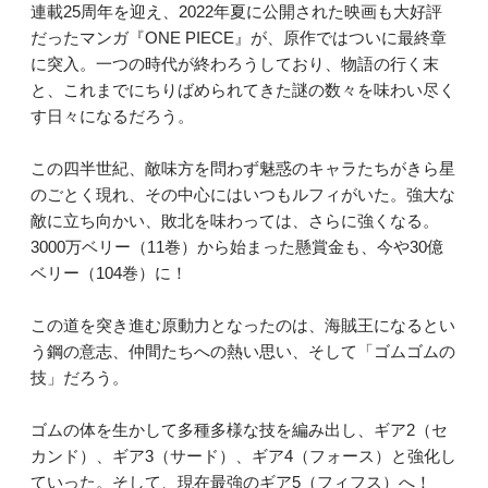
連載25周年を迎え、2022年夏に公開された映画も大好評
だったマンガ『ONE PIECE』が、原作ではついに最終章
に突入。一つの時代が終わろうしており、物語の行く末
と、これまでにちりばめられてきた謎の数々を味わい尽く
す日々になるだろう。
この四半世紀、敵味方を問わず魅惑のキャラたちがきら星
のごとく現れ、その中心にはいつもルフィがいた。強大な
敵に立ち向かい、敗北を味わっては、さらに強くなる。
3000万ベリー（11巻）から始まった懸賞金も、今や30億
ベリー（104巻）に！
この道を突き進む原動力となったのは、海賊王になるとい
う鋼の意志、仲間たちへの熱い思い、そして「ゴムゴムの
技」だろう。
ゴムの体を生かして多種多様な技を編み出し、ギア2（セ
カンド）、ギア3（サード）、ギア4（フォース）と強化し
ていった。そして、現在最強のギア5（フィフス）へ！