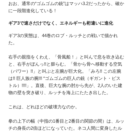
おお、通常の“ゴムゴムの銃”はマッハ3.2だったから、確か
に一段階進化している！
ギア3で速さだけでなく、エネルギーも桁違いに進化
ギア3の実態は、44巻のロブ・ルッチとの戦いで描かれ
た。
右手の親指をくわえ、「骨風船！」と叫んで息を吹き込む
と、右手がぼんっ!!と膨らむ。「骨から骨へ移動する空気
（パワー）!!」と叫ぶと左腕が巨大化。「みろ!! この左腕
は!! 巨人族の腕!!! “ゴムゴムの巨人の銃（ギガント・ピス
トル）!!!!」。直後、巨大な腕の肘から先が、2人のいた建
物の壁を突き破り、ルッチを海上にたたき出した。
これは、どれほどの破壊力なのか。
拳の上下の幅（中指の1番目と2番目の関節の間）は、ルッ
チの身長の2倍ほどになっていた。ネコ人間に変身したル