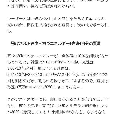
た反作用で、後ろに飛ばされるからだ。
レーザーとは、光の位相（山と谷）をそろえて放つもの。
光の場合、反作用で飛ばされる速度は、次の式で求められ
る。
飛ばされる速度＝放つエネルギー÷光速÷自分の質量
直径120kmのデス・スターが、全体積の10％を鋼鉄が占め
17
るとすると、質量は7.12×10
kg＝712兆t。光速は
8
3.00×10
m／秒。飛ばされる速度は、
32
8
17
2.24×10
J÷3.00×10
m／秒÷7.12×10
kg。スゴイ数字で2
回も割るのだが、割られる数字がスゴすぎるので、速度は
秒速105万m＝マッハ3090！ さようなら～。
このデス・スターにも、乗組員がいることを忘れてはいけ
ない。彼らの立場に立てば、惑星オルデラン側の壁がマッ
ハ3090で激突してくる！ 乗組員の皆さんも、さようなら