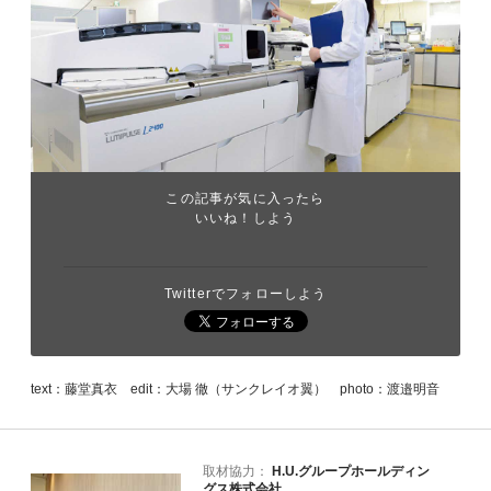
この記事が気に入ったら
いいね！しよう
Twitterでフォローしよう
text：藤堂真衣 edit：大場 徹（サンクレイオ翼） photo：渡邉明音
取材協力：
H.U.グループホールディン
グス株式会社