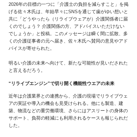
2026年の目標の一つに「介護士の負担を減らすこと」を掲
げる佐々木氏は、年始早々にSNSを通じて歯がゆい想いと
共に「どうやったら（リライブウェアが）介護関係者に届
くのでしょう？ 介護関係の方、アドバイスいただけない
でしょうか」と投稿。このメッセージは瞬く間に拡散、多
くの介護従事者の元へ届き、佐々木氏へ賛同の意見やアド
バイスが寄せられた。
明るい介護の未来へ向けて、新たな可能性が見いだされた
と言えるだろう。
“リライブエンジン”で切り開く機能性ウエアの未来
近年は介護業界との連携から、介護の現場でリライブウェ
アの実証や導入の機会も見受けられる。他にも製造、建
築、物流などの重労働環境、さらにはアスリートの身体の
サポート、負荷の軽減にも利用されるケースも報じられだ
した。