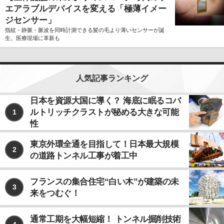
エアラブルデバイスを変える「極薄イメー
ジセンサー」
指紋・静脈・脈波を同時計測できる髪の毛より薄いセンサーが誕
生。医療現場に革新も
人気記事ランキング
日本を資源大国に導く？ 海底に眠るコバ
ルトリッチクラストが秘める大きな可能
1
性
東京外環全通を目指して！日本最大規模
2
の道路トンネル工事が着工中
フランスの集合住宅“白い木”が建築の未
3
来をつむぐ！
通常工期を大幅短縮！ トンネル掘削技術