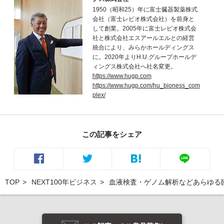
1950（昭和25）年に富士臓器製薬株式
会社（富士レビオ株式会社）を前身と
して創業。2005年に富士レビオ株式会
社と株式会社エスアールエルとの経営
統合により、みらかホールディングス
に。2020年よりH.U.グループホールデ
ィングス株式会社へ社名変更。
https://www.hugp.com
https://www.hugp.com/hu_bioness_com
plex/
この記事をシェア
TOP
NEXT100年ビジネス
血液検査・ゲノム解析などあらゆる臨