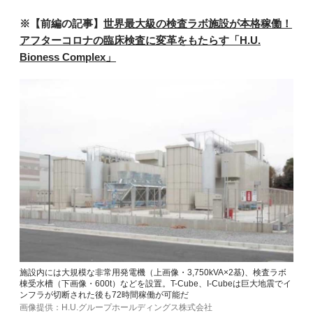
※【前編の記事】
世界最大級の検査ラボ施設が本格稼働！
アフターコロナの臨床検査に変革をもたらす「H.U.
Bioness Complex」
施設内には大規模な非常用発電機（上画像・3,750kVA×2基)、検査ラボ
棟受水槽（下画像・600t）などを設置。T-Cube、I-Cubeは巨大地震でイ
ンフラが切断された後も72時間稼働が可能だ
画像提供：H.U.グループホールディングス株式会社