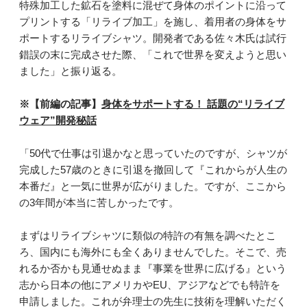
特殊加工した鉱石を塗料に混ぜて身体のポイントに沿って
プリントする「リライブ加工」を施し、着用者の身体をサ
ポートするリライブシャツ。開発者である佐々木氏は試行
錯誤の末に完成させた際、「これで世界を変えようと思い
ました」と振り返る。
※【前編の記事】
身体をサポートする！ 話題の“リライブ
ウェア”開発秘話
「50代で仕事は引退かなと思っていたのですが、シャツが
完成した57歳のときに引退を撤回して『これからが人生の
本番だ』と一気に世界が広がりました。ですが、ここから
の3年間が本当に苦しかったです。
まずはリライブシャツに類似の特許の有無を調べたとこ
ろ、国内にも海外にも全くありませんでした。そこで、売
れるか否かも見通せぬまま『事業を世界に広げる』という
志から日本の他にアメリカやEU、アジアなどでも特許を
申請しました。これが弁理士の先生に技術を理解いただく