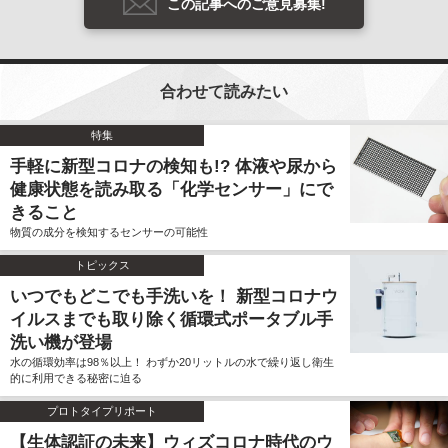
この記事へのご意見募集!
合わせて読みたい
特集
手軽に新型コロナの検知も!? 体液や尿から
健康状態を読み取る「化学センサー」にで
きること
物質の成分を検知するセンサーの可能性
トピックス
いつでもどこでも手洗いを！ 新型コロナウ
イルスまでも取り除く循環式ポータブル手
洗い機が登場
水の循環効率は98％以上！ わずか20リットルの水で繰り返し衛生
的に利用できる秘密に迫る
プロトタイプリポート
【生体認証の未来】ウィズコロナ時代のウ