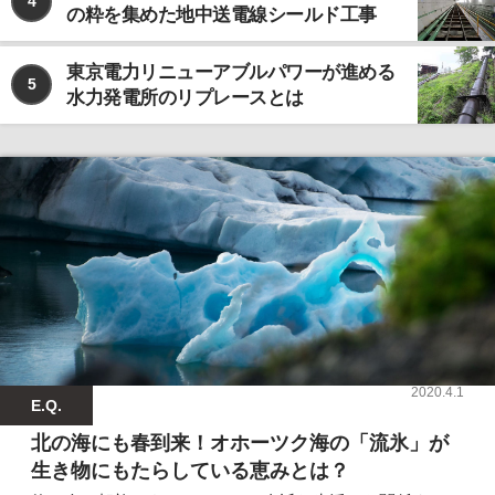
4
の粋を集めた地中送電線シールド工事
東京電力リニューアブルパワーが進める
5
水力発電所のリプレースとは
2020.4.1
E.Q.
北の海にも春到来！オホーツク海の「流氷」が
生き物にもたらしている恵みとは？