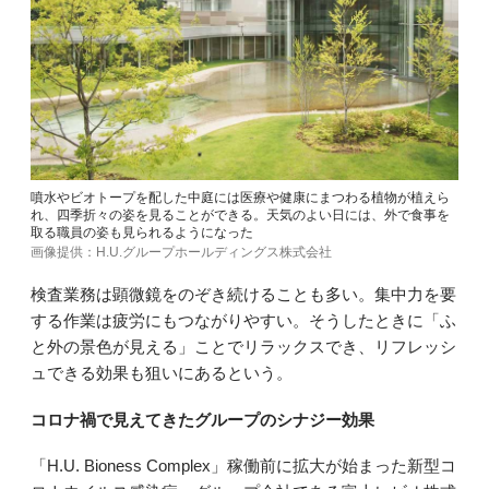
噴水やビオトープを配した中庭には医療や健康にまつわる植物が植えら
れ、四季折々の姿を見ることができる。天気のよい日には、外で食事を
取る職員の姿も見られるようになった
画像提供：H.U.グループホールディングス株式会社
検査業務は顕微鏡をのぞき続けることも多い。集中力を要
する作業は疲労にもつながりやすい。そうしたときに「ふ
と外の景色が見える」ことでリラックスでき、リフレッシ
ュできる効果も狙いにあるという。
コロナ禍で見えてきたグループのシナジー効果
「H.U. Bioness Complex」稼働前に拡大が始まった新型コ