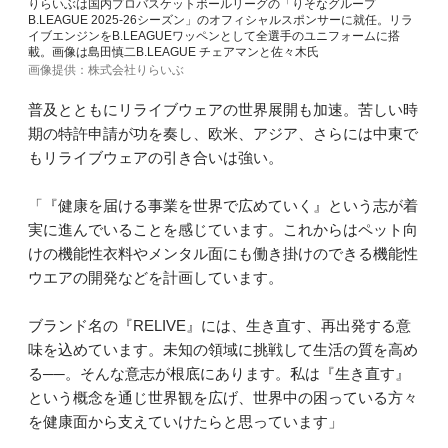
りらいぶは国内プロバスケットボールリーグの「りそなグループ
B.LEAGUE 2025-26シーズン」のオフィシャルスポンサーに就任。リラ
イブエンジンをB.LEAGUEワッペンとして全選手のユニフォームに搭
載。画像は島田慎二B.LEAGUE チェアマンと佐々木氏
画像提供：株式会社りらいぶ
普及とともにリライブウェアの世界展開も加速。苦しい時
期の特許申請が功を奏し、欧米、アジア、さらには中東で
もリライブウェアの引き合いは強い。
「『健康を届ける事業を世界で広めていく』という志が着
実に進んでいることを感じています。これからはペット向
けの機能性衣料やメンタル面にも働き掛けのできる機能性
ウエアの開発などを計画しています。
ブランド名の『RELIVE』には、生き直す、再出発する意
味を込めています。未知の領域に挑戦して生活の質を高め
る──。そんな意志が根底にあります。私は『生き直す』
という概念を通じ世界観を広げ、世界中の困っている方々
を健康面から支えていけたらと思っています」