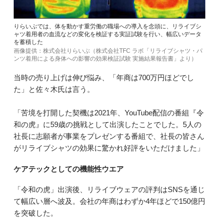
りらいぶでは、体を動かす重労働の職場への導入を念頭に、リライブシ
ャツ着用者の血流などの変化を検証する実証試験を行い、幅広いデータ
を蓄積した
画像提供：株式会社りらいぶ（株式会社TFC ラボ「リライブシャツ・パ
ンツ着用による身体への影響の効果検証試験 実施結果報告書」より）
当時の売り上げは伸び悩み、「年商は700万円ほどでし
た」と佐々木氏は言う。
「苦境を打開した契機は2021年、YouTube配信の番組『令
和の虎』に59歳の挑戦として出演したことでした。5人の
社長に志願者が事業をプレゼンする番組で、社長の皆さん
がリライブシャツの効果に驚かれ好評をいただけました」
ケアテックとしての機能性ウエア
「令和の虎」出演後、リライブウェアの評判はSNSを通じ
て幅広い層へ波及。会社の年商はわずか4年ほどで150億円
を突破した。