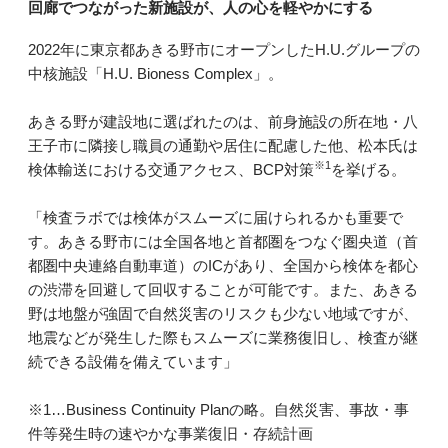
回廊でつながった新施設が、人の心を軽やかにする
2022年に東京都あきる野市にオープンしたH.U.グループの
中核施設「H.U. Bioness Complex」。
あきる野が建設地に選ばれたのは、前身施設の所在地・八
王子市に隣接し職員の通勤や居住に配慮した他、松本氏は
※1
検体輸送における交通アクセス、BCP対策
を挙げる。
「検査ラボでは検体がスムーズに届けられるかも重要で
す。あきる野市には全国各地と首都圏をつなぐ圏央道（首
都圏中央連絡自動車道）のICがあり、全国から検体を都心
の渋滞を回避して回収することが可能です。また、あきる
野は地盤が強固で自然災害のリスクも少ない地域ですが、
地震などが発生した際もスムーズに業務復旧し、検査が継
続できる設備を備えています」
※1…Business Continuity Planの略。自然災害、事故・事
件等発生時の速やかな事業復旧・存続計画