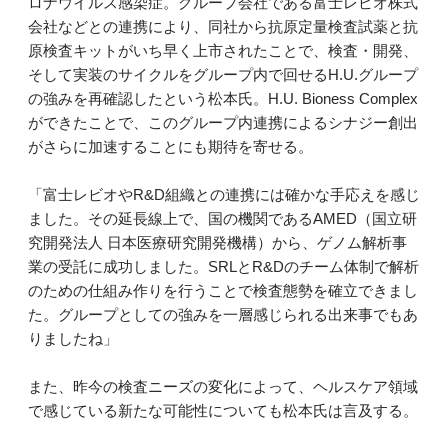
ロナウイルス感染症。グループ会社である富士レビオ株式
会社などとの連携により、同社から抗原定量検査試薬と抗
原検査キットがいち早く上市されたことで、検査・開発、
そして実装のサイクルをグループ内で回せるH.U.グループ
の強みを再確認したという松本氏。H.U. Bioness Complex
ができたことで、このグループ内連携によるシナジー創出
がさらに加速することにも期待を寄せる。
「富士レビオやR&D組織との連携には確かな手応えを感じ
ました。その延長線上で、国の機関であるAMED（国立研
究開発法人 日本医療研究開発機構）から、ゲノム解析事
業の受託に成功しました。SRLとR&Dのチーム体制で解析
のための仕組み作りを行うことで検査態勢を確立できまし
た。グループとしての強みを一層感じられる出来事でもあ
りましたね」
また、昨今の検査ニーズの変化によって、ヘルスケア領域
で感じている新たな可能性についても松本氏は言及する。