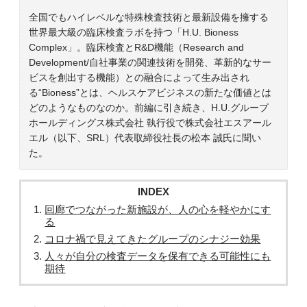
全国でもハイレベルな特殊検査技術と最新設備を擁する
世界最大級の臨床検査ラボを持つ「H.U. Bioness
Complex」。臨床検査とR&D機能（Research and
Development/自社事業の関連技術を開発、革新的なサー
ビスを創出する機能）との融合によって生み出され
る“Bioness”とは、ヘルスケアビジネスの新たな価値とは
どのようなものなのか。前編に引き続き、H.U.グループ
ホールディングス株式会社 執行役で株式会社エスアール
エル（以下、SRL）代表取締役社長の松本 誠氏に聞い
た。
INDEX
回廊でつながった新施設が、人の心を軽やかにす
る
コロナ禍で見えてきたグループのシナジー効果
人々が自分の検査データを保有できる可能性にも
期待