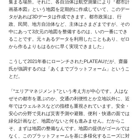
集まる場所。それに、各自治体は航空測量により『都市計
画基本図』という地図を定期的に作成していて、このデー
タがあれば3Dデータは作成できます。都市政策は、行
政、民間、地方自治体など、主体はさまざまですが、その
中にあって3次元の地図を整備するのは、いの一番にでき
ることです。元々あるデータを利用したこともあり、ゼロ
から作るよりもはるかに早く実現できました」
こうして2021年春にローンチされたPLATEAUだが、齋藤
氏が強調するのは「あくまでプラットフォーム」というこ
とだ。
「“エリアマネジメント”という考え方が中心です。人はな
ぜその都市を選ぶのか、交通の利便性とか立地以外に、近
年ではウェルネスなどの指標も重視されています。安全・
安心の分野で見れば災害予測や避難、便利・快適の面では
緑化計画など、地図がないと何も進みません。だからこ
そ、まずは地図の整備なんです。地図の提供がゴールでは
なく、このプラットフォームを基に多様化するニーズに対