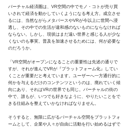
バーチャル経済圏は、VR空間の中でモノ・コトが売り買
いされて経済を動かしていくようになる考え方。成立させ
るには、当然ながらメタバースやVRが今以上に世間へ浸
透し、その中での生活が違和感のないものにならなければ
ならない。しかし、現状はまだ遠い世界と感じる人が少な
くないのも事実。普及を加速させるためには、何が必要な
のだろうか。
「VR空間がオープンになることの重要性は先述の通りで
すが、それが進んでVRが『プラットフォーム化』してい
くことが重要だと考えています。ユーザーへ一方通行的に
何かを与えるだけのコンテンツというのは、廃れていく傾
向にあり、それはVRの世界でも同じ。バーチャルの街の
中で、誰もが、いつでも好きなように、やりたいことをで
きる仕組みを整えていかなければなりません。
そうすると、無限に広がるバーチャル空間をプラットフォ
ームとして、企業や人々が自由に活動を行い始めるはずで