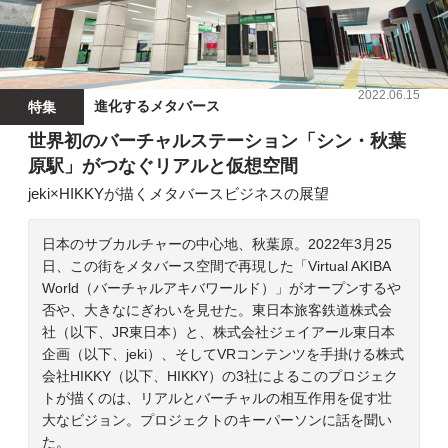
2022.06.15
進化するメタバース
特集
世界初のバーチャルステーション「シン・秋葉
原駅」がつなぐリアルと仮想空間
jeki×HIKKYが描くメタバースビジネスの展望
日本のサブカルチャーの中心地、秋葉原。2022年3月25
日、この街をメタバース空間で再現した「Virtual AKIBA
World（バーチャルアキバワールド）」がオープンするや
否や、大きなにぎわいを見せた。東日本旅客鉄道株式会
社（以下、JR東日本）と、株式会社ジェイアール東日本
企画（以下、jeki）、そしてVRコンテンツを手掛ける株式
会社HIKKY（以下、HIKKY）の3社によるこのプロジェク
トが描くのは、リアルとバーチャルの相互作用を促す壮
大なビジョン。プロジェクトのキーパーソンに話を聞い
た。