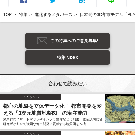
TOP
特集
進化するメタバース
日本発の3D都市モデル「PL
この特集へのご意見募集!
特集INDEX
合わせて読みたい
トピックス
都心の地盤を立体データ化！ 都市開発を変
える「3次元地質地盤図」の潜在能力
東京都のハザードマップやインフラ整備などに利用。産業技術総合
研究所が安全で強固な都市開発に貢献する地質図を作成
トピックス