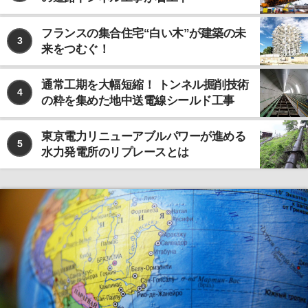
フランスの集合住宅“白い木”が建築の未
3
来をつむぐ！
通常工期を大幅短縮！ トンネル掘削技術
4
の粋を集めた地中送電線シールド工事
東京電力リニューアブルパワーが進める
5
水力発電所のリプレースとは