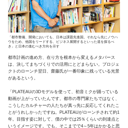
「都市整備、開発においても、日本は課題先進国。それなら先にノウハ
ウをため、他国をリードする、ビジネス展開するといった道を探るべ
き」と日本の進むべき方向を示す
都市計画の進め方、在り方を根本から変えるメタバース
は、決してまちづくりでの活用にとどまらない。プロジェ
クトのローンチ翌日、齋藤氏が一番印象に残っている光景
があるという。
「PLATEAUの3Dモデルを使って、初音ミクが踊っている
動画が上がっていたんです。都市の専門家たちではなく、
こうしたカルチャーの人たちが真っ先に反応してくれたこ
とがうれしかったですね。PLATEAUがローンチされて約1
年。目指す姿に対して、僕の中では25％くらいの到達点と
いうイメージです。でも、そこまでで4～5年はかかると思