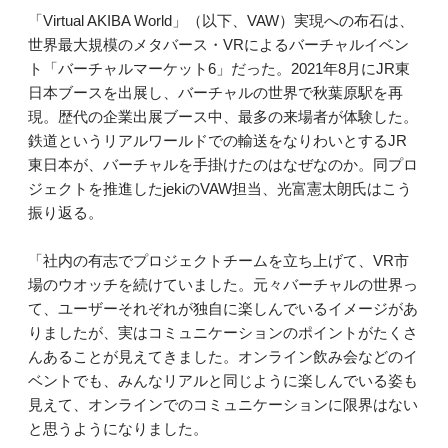
「Virtual AKIBA World」（以下、VAW）実現への布石は、
世界最大規模のメタバース・VRによるバーチャルイベン
ト「バーチャルマーケット6」だった。2021年8月にJR東
日本ブースを出展し、バーチャルの世界で秋葉原駅を再
現。歴代の企業出展ブース中、最多の来場者が体験した。
鉄道というリアルワールドでの輸送をなりわいとするJR
東日本が、バーチャルを手掛けたのはなぜなのか。同プロ
ジェクトを推進したjekiのVAW担当、光富憲太朗氏はこう
振り返る。
「社内の有志でプロジェクトチームを立ち上げて、VR市
場のウオッチを続けていました。元々バーチャルの世界っ
て、ユーザーそれぞれが独自に楽しんでいるイメージがあ
りましたが、実はコミュニケーションのポイントがたくさ
んあることが見えてきました。オンライン飲み会などのイ
ベントでも、みんなリアルと同じように楽しんでいる姿も
見えて、オンラインでのコミュニケーションに限界はない
と思うようになりました。