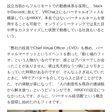
設立当初からフルリモートでの勤務体系を採用し、Slack
やDiscordに加えて、VRChat上にもバーチャルオフィスを
構築しているHIKKY。本名ではないバーチャルネームを使
用することも可能で、オンラインミーティングでは見た目
や声をカスタマイズした状態で勤務している社員もいると
いう。
「弊社の役員でChief Virtual Officer（CVO）を務め、バー
チャルマーケットというイベントを創った『動く城のフィ
オ』という人物がいるのですが、彼とはアバターでしか会
ったことがありません。彼は先天的なうつ病により引きこ
もっていた時期があるのですが、そんなふさぎ込んでいた
ときに、VRでアバターを介してなら人と話すことができ
た。その体験が基になって、『人の創造性を既存の価値観
から解き放つ』というビジョンができ、HIKKYの設立につ
ながったんです。さらに、“バーチャル経済圏”という概念
を提唱し始めたのもフィオです」