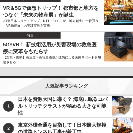
VR＆5Gで仮想トリップ！ 都市部と地方を
つなぐ「未来の物産展」が誕生
JR東日本スタートアップ、NTTドコモらが、地方創生に一役買う
「VR物産展」の実証実験を実施
特集
5G×VR！ 新技術活用が災害現場の救急医
療に変革をもたらす
【対策・医療】高速度・高容量通信が遠隔による医療サポートを加
速させる
人気記事ランキング
日本を資源大国に導く？ 海底に眠るコバ
ルトリッチクラストが秘める大きな可能
1
性
東京外環全通を目指して！日本最大規模
2
の道路トンネル工事が着工中