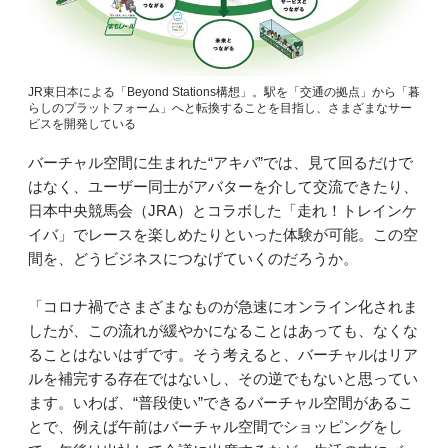
JR東日本による「Beyond Stations構想」。駅を「交通の拠点」から「暮
らしのプラットフォーム」へと転換することを目指し、さまざまなサー
ビスを開発している
バーチャル空間に生まれた“アキバ”では、見て回るだけで
はなく、ユーザー同士がアバターを介して交流できたり、
日本中央競馬会（JRA）とコラボした「走れ！トレインケ
イバ」でレースを楽しめたりといった体験が可能。この空
間を、どうビジネスにつなげていくのだろうか。
「コロナ禍でさまざまなものが急速にオンライン化されま
したが、この流れが緩やかになることはあっても、なくな
ることはないはずです。そう考えると、バーチャルはリア
ルを補完する存在ではないし、その逆でもないと思ってい
ます。いわば、“普段使い”できるバーチャル空間があるこ
とで、例えば午前はバーチャル空間でショッピングをし