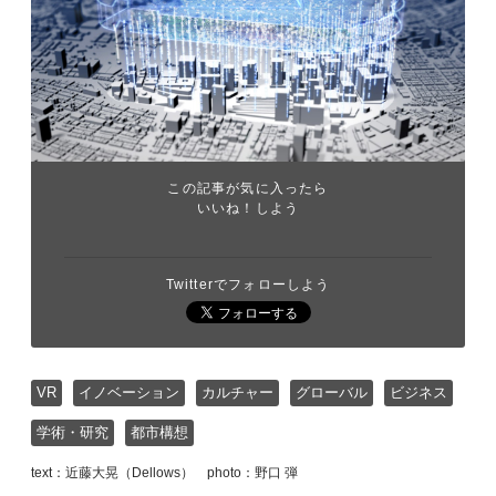
この記事が気に入ったら
いいね！しよう
Twitterでフォローしよう
VR
イノベーション
カルチャー
グローバル
ビジネス
学術・研究
都市構想
text：近藤大晃（Dellows） photo：野口 弾