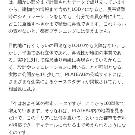
は、細かい部分まで計測されたデータで成り立っています
から、建物内の情報まで含めたLOD 4になると、災害避難
時のシミュレーションをしても、何分で全員が外に出て、
どこに避難すべきかまで精緻に再現できます。これくらい
の質がないと、都市プランニングには使えません」
目的地に行くくらいの用途ならLOD 0でも支障はない。し
かし、平面であれ立体であれ、再現性が地図の本質であ
る。実物に対して縮尺通り精緻に再現されているからこ
そ、設計やシミュレーションに用いることが可能となる。
実際に公開から1年少しで、PLATEAUの公式サイトには、
さまざまな企業によるケーススタディが掲載されており、
相当数に及ぶ。
「今はおよそ60の都市データですが、ここから100単位で
増えていきます。そうなれば、PLATEAU内の地図を見る
だけで、このエリアには何を置いて、といった都市モデル
が構築でき、ディテールにわたるまで考えられるようにな
るのです」