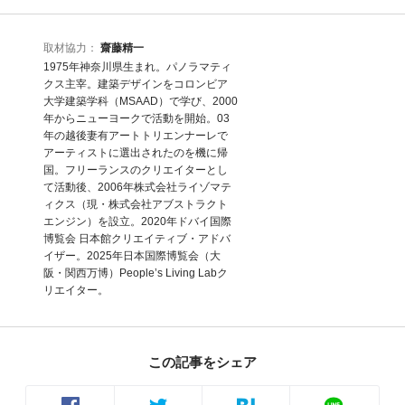
取材協力：
齋藤精一
1975年神奈川県生まれ。パノラマティ
クス主宰。建築デザインをコロンビア
大学建築学科（MSAAD）で学び、2000
年からニューヨークで活動を開始。03
年の越後妻有アートトリエンナーレで
アーティストに選出されたのを機に帰
国。フリーランスのクリエイターとし
て活動後、2006年株式会社ライゾマテ
ィクス（現・株式会社アブストラクト
エンジン）を設立。2020年ドバイ国際
博覧会 日本館クリエイティブ・アドバ
イザー。2025年日本国際博覧会（大
阪・関西万博）People’s Living Labク
リエイター。
この記事をシェア