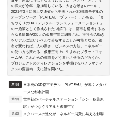
近年、頻繁に耳にするようになった「メタバース」。そ
の拡大が今年、急加速している。大きな動きの一つに、
2021年3月に国土交通省から発表された3D都市モデルの
オープンソース「PLATEAU（プラトー）」がある。「ま
ちづくりのDX（デジタルトランスフォーメーション）」
の一施策として作成された“地図”には、都市を構成するあ
らゆる情報が3次元の仮想空間に網羅され、実社会の動き
をリアルに近いレベルで分析することが可能となる。都
市が変われば、人の動き、ビジネスの方法、エネルギー
の使い方も変わる。仮想空間上に生まれたプラットフォ
ームが、これからの都市をどう変化させるのだろうか。
プロジェクトのディレクションを手掛けるパノラマティ
クスの齋藤精一氏に話を聞いた。
日本発の3D都市モデル「PLATEAU」が導くメタバ
第1回
ースな都市計画
世界初のバーチャルステーション「シン・秋葉原
第2回
駅」がつなぐリアルと仮想空間
メタバースの進化がエネルギー消費に与える影響
第3回