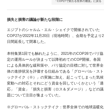
「COP27で変わる世界の潮流」に戻る
損失と損害の議論が新たな段階に
エジプトのシャルム・エル・シェイクで開催されていた
COP27が2022年11月20日（現地時間）、会期を予定より2
日間延長して閉幕した。
本特集第1回でも触れたように、2021年のCOP26でパリ協
定の運用ルールが決まって以降初めてのCOP開催。各国
による具体的な緩和策や、パリ協定の目標に対して世界全
体の進捗状況を評価する仕組みである「グローバル・スト
ックテイク（※）」の実施に加え、起こってしまった気候
変動への対応とそれにどう資金を回していくかという「適
応」「資金」「損失と損害（ロス＆ダメージ）」などの議
題について注目が集まっていた。
※グローバル・ストックテイク：世界全体での地球温暖化