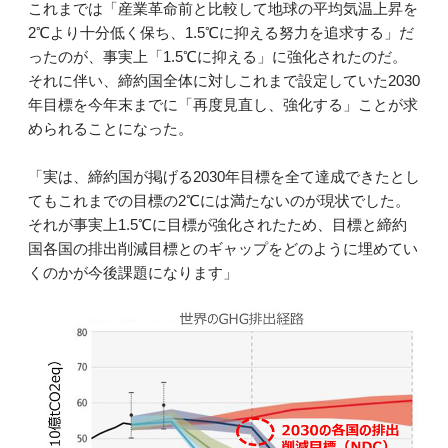
これまでは「産業革命前と比較して地球の平均気温上昇を
2℃より十分低く保ち、1.5℃に抑える努力を追求する」だ
ったのが、事実上「1.5℃に抑える」に強化されたのだ。
それに伴い、締約国全体に対しこれまで設定していた2030
年目標を今年末までに「再度見直し、強化する」ことが求
められることになった。
「実は、締約国が掲げる2030年目標を全て達成できたとし
てもこれまでの目標の2℃には満たないのが現状でした。
それが事実上1.5℃に目標が強化されたため、目標と締約
国各国の排出削減目標とのギャップをどのように埋めてい
くのかが今後課題になります」