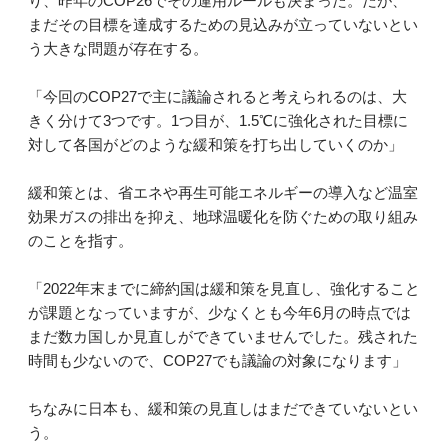
り、昨年のCOP26でその運用ルールも決まった。だが、
まだその目標を達成するための見込みが立っていないとい
う大きな問題が存在する。
「今回のCOP27で主に議論されると考えられるのは、大
きく分けて3つです。1つ目が、1.5℃に強化された目標に
対して各国がどのような緩和策を打ち出していくのか」
緩和策とは、省エネや再生可能エネルギーの導入など温室
効果ガスの排出を抑え、地球温暖化を防ぐための取り組み
のことを指す。
「2022年末までに締約国は緩和策を見直し、強化すること
が課題となっていますが、少なくとも今年6月の時点では
まだ数カ国しか見直しができていませんでした。残された
時間も少ないので、COP27でも議論の対象になります」
ちなみに日本も、緩和策の見直しはまだできていないとい
う。