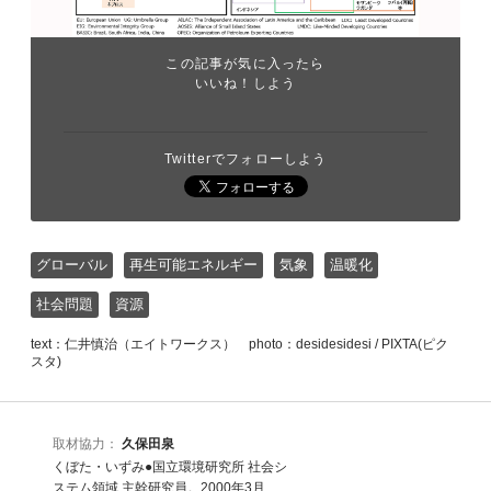
この記事が気に入ったら
いいね！しよう
Twitterでフォローしよう
グローバル
再生可能エネルギー
気象
温暖化
社会問題
資源
text：仁井慎治（エイトワークス） photo：desidesidesi / PIXTA(ピク
スタ)
取材協力：
久保田泉
くぼた・いずみ●国立環境研究所 社会シ
ステム領域 主幹研究員。2000年3月、