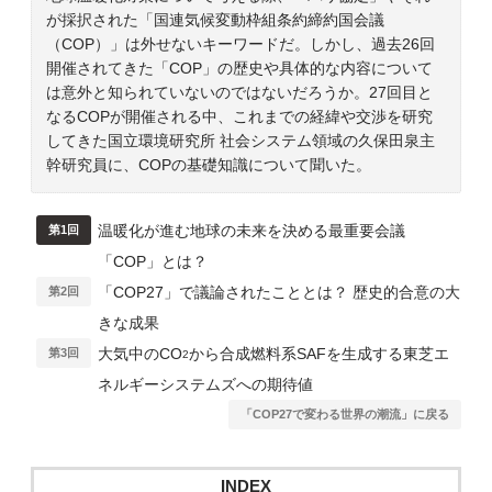
が採択された「国連気候変動枠組条約締約国会議
（COP）」は外せないキーワードだ。しかし、過去26回
開催されてきた「COP」の歴史や具体的な内容について
は意外と知られていないのではないだろうか。27回目と
なるCOPが開催される中、これまでの経緯や交渉を研究
してきた国立環境研究所 社会システム領域の久保田泉主
幹研究員に、COPの基礎知識について聞いた。
温暖化が進む地球の未来を決める最重要会議
第1回
「COP」とは？
「COP27」で議論されたこととは？ 歴史的合意の大
第2回
きな成果
大気中のCO
から合成燃料系SAFを生成する東芝エ
第3回
2
ネルギーシステムズへの期待値
「COP27で変わる世界の潮流」に戻る
INDEX