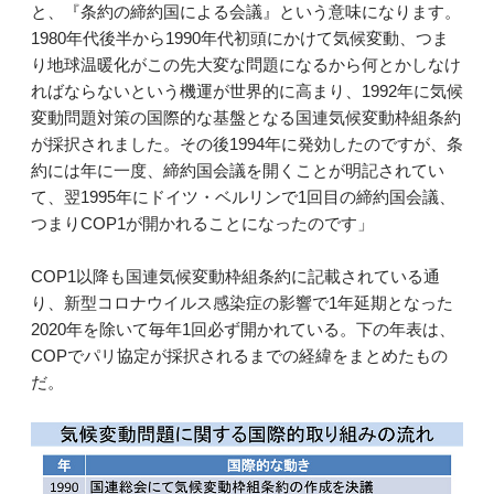
と、『条約の締約国による会議』という意味になります。
1980年代後半から1990年代初頭にかけて気候変動、つま
り地球温暖化がこの先大変な問題になるから何とかしなけ
ればならないという機運が世界的に高まり、1992年に気候
変動問題対策の国際的な基盤となる国連気候変動枠組条約
が採択されました。その後1994年に発効したのですが、条
約には年に一度、締約国会議を開くことが明記されてい
て、翌1995年にドイツ・ベルリンで1回目の締約国会議、
つまりCOP1が開かれることになったのです」
COP1以降も国連気候変動枠組条約に記載されている通
り、新型コロナウイルス感染症の影響で1年延期となった
2020年を除いて毎年1回必ず開かれている。下の年表は、
COPでパリ協定が採択されるまでの経緯をまとめたもの
だ。