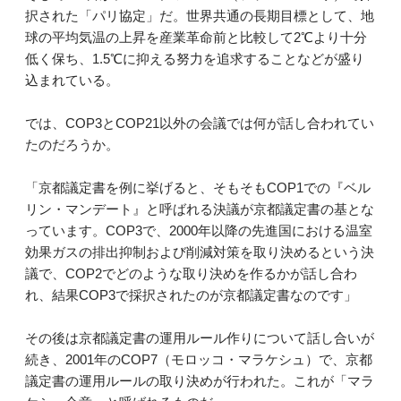
択された「パリ協定」だ。世界共通の長期目標として、地
球の平均気温の上昇を産業革命前と比較して2℃より十分
低く保ち、1.5℃に抑える努力を追求することなどが盛り
込まれている。
では、COP3とCOP21以外の会議では何が話し合われてい
たのだろうか。
「京都議定書を例に挙げると、そもそもCOP1での『ベル
リン・マンデート』と呼ばれる決議が京都議定書の基とな
っています。COP3で、2000年以降の先進国における温室
効果ガスの排出抑制および削減対策を取り決めるという決
議で、COP2でどのような取り決めを作るかが話し合わ
れ、結果COP3で採択されたのが京都議定書なのです」
その後は京都議定書の運用ルール作りについて話し合いが
続き、2001年のCOP7（モロッコ・マラケシュ）で、京都
議定書の運用ルールの取り決めが行われた。これが「マラ