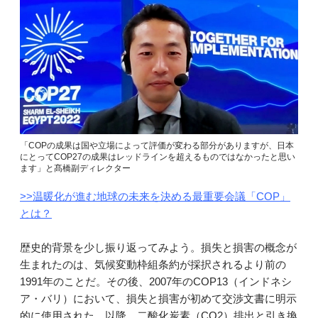
「COPの成果は国や立場によって評価が変わる部分がありますが、日本
にとってCOP27の成果はレッドラインを超えるものではなかったと思い
ます」と髙橋副ディレクター
>>温暖化が進む地球の未来を決める最重要会議「COP」
とは？
歴史的背景を少し振り返ってみよう。損失と損害の概念が
生まれたのは、気候変動枠組条約が採択されるより前の
1991年のことだ。その後、2007年のCOP13（インドネシ
ア・バリ）において、損失と損害が初めて交渉文書に明示
的に使用された。以降、二酸化炭素（CO2）排出と引き換