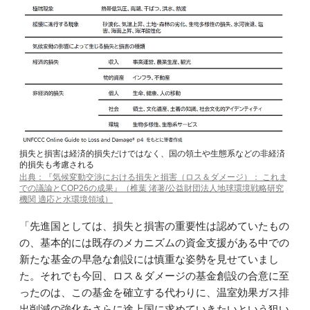
損失と損害は経済的損失だけではなく、国の領土や生態系などの非経済
的損失も考慮される
出典：『気候変動交渉における損失と損害（ロス＆ダメージ）： これま
での議論とCOP26の成果』（椎葉 渚著/公益財団法人地球環境戦略研究
機関 適応と水環境領域）
「先進国としては、損失と損害の重要性は認めていたもの
の、基本的には既存のメカニズムの資金支援がある中での
新たな基金の早急な創設には慎重な姿勢を見せていまし
た。それでも今回、ロス＆ダメージの基金創設の合意に至
ったのは、この基金を確立する代わりに、温室効果ガス排
出削減の強化をさらに途上国に求めていきたいという狙い