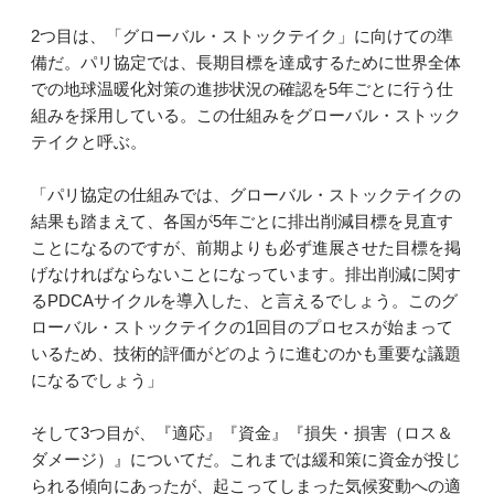
2つ目は、「グローバル・ストックテイク」に向けての準
備だ。パリ協定では、長期目標を達成するために世界全体
での地球温暖化対策の進捗状況の確認を5年ごとに行う仕
組みを採用している。この仕組みをグローバル・ストック
テイクと呼ぶ。
「パリ協定の仕組みでは、グローバル・ストックテイクの
結果も踏まえて、各国が5年ごとに排出削減目標を見直す
ことになるのですが、前期よりも必ず進展させた目標を掲
げなければならないことになっています。排出削減に関す
るPDCAサイクルを導入した、と言えるでしょう。このグ
ローバル・ストックテイクの1回目のプロセスが始まって
いるため、技術的評価がどのように進むのかも重要な議題
になるでしょう」
そして3つ目が、『適応』『資金』『損失・損害（ロス＆
ダメージ）』についてだ。これまでは緩和策に資金が投じ
られる傾向にあったが、起こってしまった気候変動への適