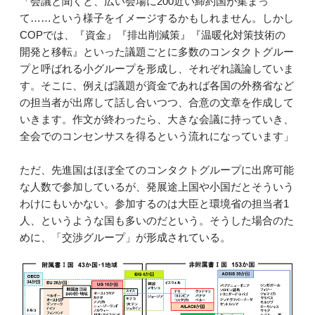
「会議と聞くと、広い会場に200近い締約国が集まっ
て……という様子をイメージするかもしれません。しかし
COPでは、『資金』『排出削減策』『温暖化対策技術の
開発と移転』といった議題ごとに多数のコンタクトグルー
プと呼ばれる小グループを形成し、それぞれ議論していま
す。そこに、例えば議題が資金であれば各国の外務省など
の担当者が出席して話し合いつつ、合意の文章を作成して
いきます。作文が終わったら、大きな会議に持っていき、
全会でのコンセンサスを得るという流れになっています」
ただ、先進国はほぼ全てのコンタクトグループに出席可能
な人数で参加しているが、発展途上国や小国だとそういう
わけにもいかない。参加するのは大臣と環境省の担当者1
人、というような国も多いのだという。そうした場合のた
めに、「交渉グループ」が形成されている。