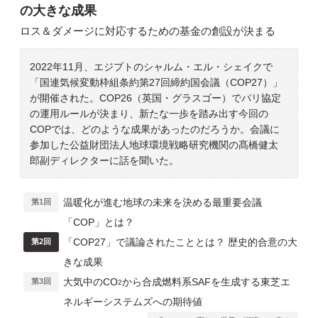
の大きな成果
ロス＆ダメージに対応するための基金の創設が決まる
2022年11月、エジプトのシャルム・エル・シェイクで
「国連気候変動枠組条約第27回締約国会議（COP27）」
が開催された。COP26（英国・グラスゴー）でパリ協定
の運用ルールが決まり、新たな一歩を踏み出す今回の
COPでは、どのような成果があったのだろうか。会議に
参加した公益財団法人地球環境戦略研究機関の髙橋健太
郎副ディレクターに話を聞いた。
温暖化が進む地球の未来を決める最重要会議
第1回
「COP」とは？
「COP27」で議論されたこととは？ 歴史的合意の大
第2回
きな成果
大気中のCO
から合成燃料系SAFを生成する東芝エ
第3回
2
ネルギーシステムズへの期待値