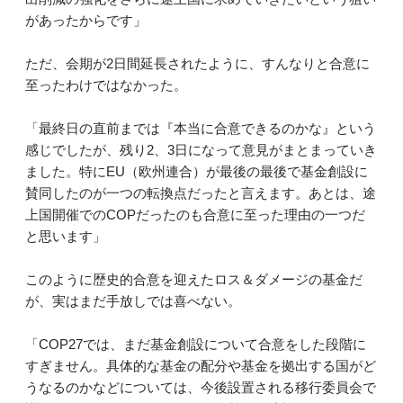
があったからです」
ただ、会期が2日間延長されたように、すんなりと合意に
至ったわけではなかった。
「最終日の直前までは『本当に合意できるのかな』という
感じでしたが、残り2、3日になって意見がまとまっていき
ました。特にEU（欧州連合）が最後の最後で基金創設に
賛同したのが一つの転換点だったと言えます。あとは、途
上国開催でのCOPだったのも合意に至った理由の一つだ
と思います」
このように歴史的合意を迎えたロス＆ダメージの基金だ
が、実はまだ手放しでは喜べない。
「COP27では、まだ基金創設について合意をした段階に
すぎません。具体的な基金の配分や基金を拠出する国がど
うなるのかなどについては、今後設置される移行委員会で