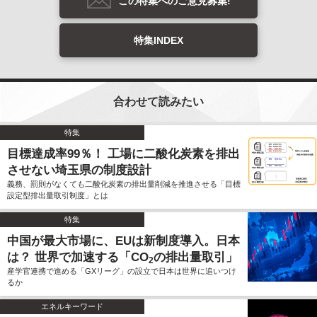
この特集へのご意見募集!
特集INDEX
合わせて読みたい
特集
目標達成率99％！ 工場に二酸化炭素を排出
させない埼玉県の制度設計
義務、罰則がなくても二酸化炭素の排出量削減を推進させる「目標
設定型排出量取引制度」とは
特集
中国が最大市場に、EUは新制度導入。日本
は？ 世界で加速する「CO
の排出量取引」
2
産学官連携で進める「GXリーグ」の設立で日本は世界に追いつけ
るか
エネルキーワード