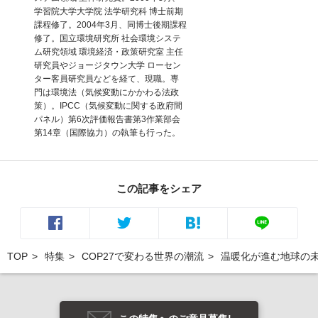
学習院大学大学院 法学研究科 博士前期
課程修了。2004年3月、同博士後期課程
修了。国立環境研究所 社会環境システ
ム研究領域 環境経済・政策研究室 主任
研究員やジョージタウン大学 ローセン
ター客員研究員などを経て、現職。専
門は環境法（気候変動にかかわる法政
策）。IPCC（気候変動に関する政府間
パネル）第6次評価報告書第3作業部会
第14章（国際協力）の執筆も行った。
この記事をシェア
TOP
特集
COP27で変わる世界の潮流
温暖化が進む地球の未