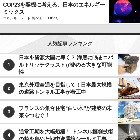
COP23を契機に考える、日本のエネルギー
ミックス
エネルキーワード 第22回「COP23」
人気記事ランキング
日本を資源大国に導く？ 海底に眠るコバ
ルトリッチクラストが秘める大きな可能
1
性
東京外環全通を目指して！日本最大規模
2
の道路トンネル工事が着工中
フランスの集合住宅“白い木”が建築の未
3
来をつむぐ！
通常工期を大幅短縮！ トンネル掘削技術
4
の粋を集めた地中送電線シールド工事