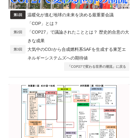
温暖化が進む地球の未来を決める最重要会議
第1回
「COP」とは？
「COP27」で議論されたこととは？ 歴史的合意の大
第2回
きな成果
大気中のCO
から合成燃料系SAFを生成する東芝エ
第3回
2
ネルギーシステムズへの期待値
「COP27で変わる世界の潮流」に戻る