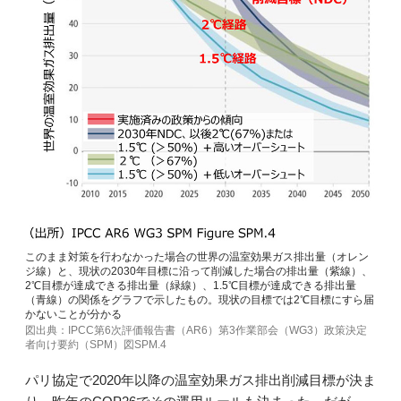
このまま対策を行わなかった場合の世界の温室効果ガス排出量（オレン
ジ線）と、現状の2030年目標に沿って削減した場合の排出量（紫線）、
2℃目標が達成できる排出量（緑線）、1.5℃目標が達成できる排出量
（青線）の関係をグラフで示したもの。現状の目標では2℃目標にすら届
かないことが分かる
図出典：IPCC第6次評価報告書（AR6）第3作業部会（WG3）政策決定
者向け要約（SPM）図SPM.4
パリ協定で2020年以降の温室効果ガス排出削減目標が決ま