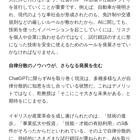
を並行していくことが重要です。例えば、自動車が発明さ
れ、現代のような車社会が形成されたのも、免許制や交通
規則などの厳しいルールが敷かれたから。AIに関しても、
技術を使ったイノベーションを起こしていくには、リスク
を個人や企業に負わせるのではなく、試行錯誤のすえに形
になった技術を安全に使えるためのルールを発展させてい
かなければなりません」
自律分散のノウハウが、さらなる発展を生む
ChatGPTに限らずAIを取り巻く現況は、多種多様な人が自
律分散的に知恵を出し合っている状態だ。これはデメリッ
トではなく、乾教授は「そこにこそ大きな未来がある」と
期待をにじませる。
イギリスが産業革命を成し遂げられたのは、「技術の進
歩」「事業拡大や投資」「技能・才能の有効利用」の3条
件がそろったからだといわれている。その上で自律分散的
に、持続的にさまざまな試行錯誤が重ねられた。AIを取り