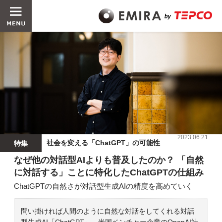
2023.06.21
社会を変える「ChatGPT」の可能性
特集
なぜ他の対話型AIよりも普及したのか？ 「自然
に対話する」ことに特化したChatGPTの仕組み
ChatGPTの自然さが対話型生成AIの精度を高めていく
問い掛ければ人間のように自然な対話をしてくれる対話
型生成AI「ChatGPT」。米国ベンチャー企業のOpenAI社