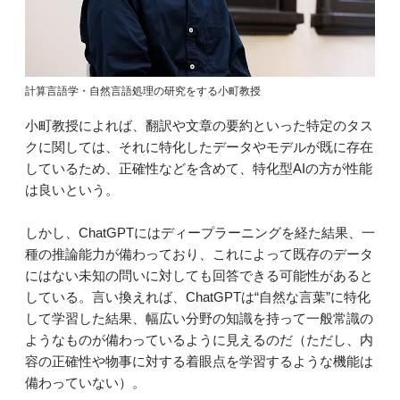
計算言語学・自然言語処理の研究をする小町教授
小町教授によれば、翻訳や文章の要約といった特定のタス
クに関しては、それに特化したデータやモデルが既に存在
しているため、正確性などを含めて、特化型AIの方が性能
は良いという。
しかし、ChatGPTにはディープラーニングを経た結果、一
種の推論能力が備わっており、これによって既存のデータ
にはない未知の問いに対しても回答できる可能性があると
している。言い換えれば、ChatGPTは“自然な言葉”に特化
して学習した結果、幅広い分野の知識を持って一般常識の
ようなものが備わっているように見えるのだ（ただし、内
容の正確性や物事に対する着眼点を学習するような機能は
備わっていない）。