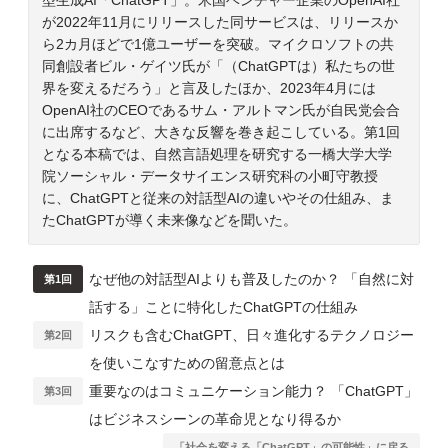
が2022年11月にリリースした同サービスは、リリースか
ら2カ月ほどで1億ユーザーを突破。マイクロソフトの共
同創設者ビル・ゲイツ氏が「（ChatGPTは）私たちの世
界を変えるだろう」と言及したほか、2023年4月には
OpenAI社のCEOであるサム・アルトマン氏が自民党会合
に出席するなど、大きな反響を巻き起こしている。第1回
となる本稿では、自然言語処理を研究する一橋大学大学
院ソーシャル・データサイエンス研究科の小町守教授
に、ChatGPTと従来の対話型AIの違いやその仕組み、ま
たChatGPTが導く未来像などを聞いた。
なぜ他の対話型AIよりも普及したのか？ 「自然に対
第1回
話する」ことに特化したChatGPTの仕組み
リスクも含むChatGPT、日々進化するテクノロジー
第2回
を使いこなすための留意点とは
重要なのはコミュニケーション能力？ 「ChatGPT」
第3回
はビジネスシーンの革命児となり得るか
「社会を変える「ChatGPT」の可能性」に戻る