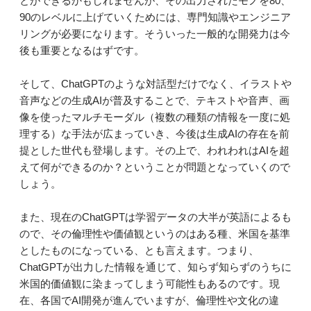
とができるかもしれませんが、その出力されたモノを80、
90のレベルに上げていくためには、専門知識やエンジニア
リングが必要になります。そういった一般的な開発力は今
後も重要となるはずです。
そして、ChatGPTのような対話型だけでなく、イラストや
音声などの生成AIが普及することで、テキストや音声、画
像を使ったマルチモーダル（複数の種類の情報を一度に処
理する）な手法が広まっていき、今後は生成AIの存在を前
提とした世代も登場します。その上で、われわれはAIを超
えて何ができるのか？ということが問題となっていくので
しょう。
また、現在のChatGPTは学習データの大半が英語によるも
ので、その倫理性や価値観というのはある種、米国を基準
としたものになっている、とも言えます。つまり、
ChatGPTが出力した情報を通じて、知らず知らずのうちに
米国的価値観に染まってしまう可能性もあるのです。現
在、各国でAI開発が進んでいますが、倫理性や文化の違