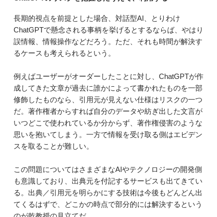
長期的視点を前提とした場合、対話型AI、とりわけ
ChatGPTで懸念される事柄を挙げるとするならば、やはり
誤情報、情報操作などだろう。ただ、それも時間が解決す
るケースも考えられるという。
例えばユーザーがオーダーしたことに対し、ChatGPTが作
成してきた文章が過去に誰かによって書かれたものを一部
修飾したものなら、引用元が見えない仕様はリスクの一つ
だ。著作権者からすれば自分のデータや紡ぎ出した文言が
いつどこで使われているか分からず、著作権侵害のような
思いを抱いてしまう。一方で情報を受け取る側はエビデン
スを取ることが難しい。
この問題についてはさまざまなAIやテクノロジーの開発側
も意識しており、出典元を付記するサービスも出てきてい
る。出典／引用元を明らかにする技術は今後もどんどん出
てくるはずで、どこかの時点で部分的には解決するという
のが乾教授の見立てだ。