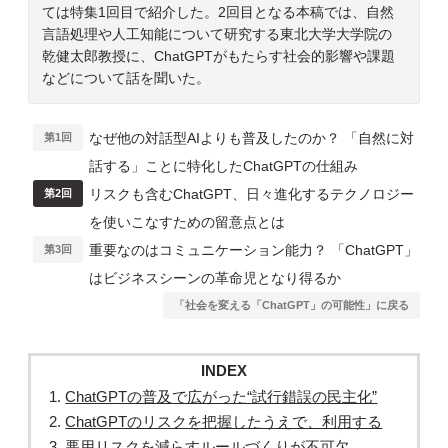
ては特集1回目で紹介した。2回目となる本稿では、自然
言語処理や人工知能について研究する東北大学大学院の
乾健太郎教授に、ChatGPTがもたらす社会的影響や課題
などについて話を聞いた。
なぜ他の対話型AIよりも普及したのか？ 「自然に対
第1回
話する」ことに特化したChatGPTの仕組み
リスクも含むChatGPT、日々進化するテクノロジー
第2回
を使いこなすための留意点とは
重要なのはコミュニケーション能力？ 「ChatGPT」
第3回
はビジネスシーンの革命児となり得るか
「社会を変える「ChatGPT」の可能性」に戻る
INDEX
ChatGPTの普及で広がった“試行錯誤の民主化”
ChatGPTのリスクを把握したうえで、利用する
悪用リスクを減らすルールづくりが不可欠