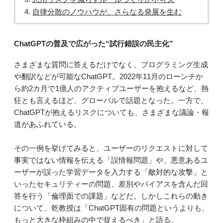
自律分散のノウハウが、さらなる発展を生む
ChatGPTの普及で広がった“試行錯誤の民主化”
さまざまな質問に答えるだけでなく、プログラミング生成
や翻訳などが可能なChatGPT。2022年11月のローンチか
ら約2カ月で1億人のアクティブユーザーを抱えるなど、熱
狂とも言えるほど、グローバルで話題となった。一方で、
ChatGPTが抱えるリスクについても、さまざまな議論・報
道があふれている。
その一例を挙げてみると、ユーザーのリクエストに対して
事実ではない情報を伝える「誤情報問題」や、悪意あるユ
ーザーが誤った学習データを入力する「敵対的な攻撃」と
いったセキュリティーの問題、差別やバイアスを含んだ回
答を行う「倫理面での課題」などだ。しかしこれらの動き
について、乾教授は「ChatGPT固有の問題というよりも、
もっと大きな枠組みの中で捉えるべき」と語る。