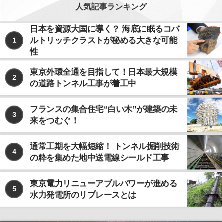
人気記事ランキング
日本を資源大国に導く？ 海底に眠るコバ
ルトリッチクラストが秘める大きな可能
1
性
東京外環全通を目指して！日本最大規模
2
の道路トンネル工事が着工中
フランスの集合住宅“白い木”が建築の未
3
来をつむぐ！
通常工期を大幅短縮！ トンネル掘削技術
4
の粋を集めた地中送電線シールド工事
東京電力リニューアブルパワーが進める
5
水力発電所のリプレースとは