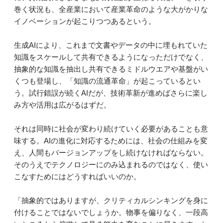
巻く状況も、全産業において産業革命のような大がかりな
イノベーションが起こりつつあるという。
生成AIにより、これまで文書やデータの中に埋もれていた
知識をスケールして共有できるようになっただけでなく、
抽象的な知識を抽出し共有できるミドルウエアや基盤がい
くつも登場し、「知識の流通革命」が起こっているとい
う。試行錯誤が続くAIだが、技術革新が進めばさらに楽し
み方や活用は広がるはずだ。
それは同時に社会が変わり続けていく必要があることも意
味する。AIの進化に対応するためには、社会の仕組みを変
え、人間もバージョンアップをし続けなければならない。
そのうえでテクノロジーにのみ込まれるのではなく、使い
こなすためにはどうすればいいのか。
「抽象的ではありますが、クリティカルシンキングを身に
付けることではないでしょうか。物事を偏りなく、一段高