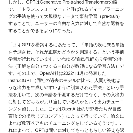
しかし、GPTはGenerative Pre-trained Transformerの略
で、「トランスフォーマー」と呼ばれるディープラーニン
グの手法を使って大規模なデータで事前学習（pre-train）
することで、ユーザーの自由な入力に対して自然な返答を
することができるようになった。
「まずGPTを構築するにあたって、『単語の次に来る単語
を予測させ、それが正解かどうかを判定する』という事前
学習が行われています。いわゆる“自己教師あり学習”の手
法（正解を自分でつくる＝自分が教師になる学習方法）で
す。その上で、OpenAI社は2022年1月に発表した
InstructGPT（同社の過去のモデルに比べ、人間が好むよ
うな出力を生成しやすいように訓練された手法）という手
法を用いて、次の単語を予測するだけでなく、その入出力
に対してどちらがより適しているのかという出力チューニ
ングを施しました。これはOpenAI社の研究者たちが自然
言語での指示（プロンプト）によって行っていて、論文に
よれば数万ペアものチューニングをしているそうです。こ
れによって、GPTは問いに対してもっともらしい答えを返