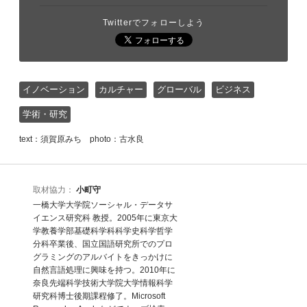
Twitterでフォローしよう
イノベーション
カルチャー
グローバル
ビジネス
学術・研究
text：須賀原みち photo：古水良
取材協力：
小町守
一橋大学大学院ソーシャル・データサ
イエンス研究科 教授。2005年に東京大
学教養学部基礎科学科科学史科学哲学
分科卒業後、国立国語研究所でのプロ
グラミングのアルバイトをきっかけに
自然言語処理に興味を持つ。2010年に
奈良先端科学技術大学院大学情報科学
研究科博士後期課程修了。Microsoft