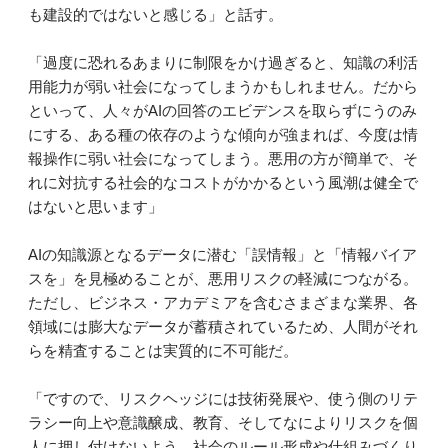
も建設的ではないと感じる」と話す。
「過度に恐れるあまりに制限をかけ過ぎると、知識の利活
用能力が弱い社会になってしまうかもしれません。だから
といって、人々がAIの回答のエビデンスを取らずにうのみ
にする、ある種の依存のような傾向が強まれば、今度は情
報操作に弱い社会になってしまう。悪用の方が簡単で、そ
れに対抗する社会的なコストがかかるという風潮は健全で
はないと思います」
AIの知識源となるデータに潜む「誤情報」と「情報バイア
スを」を見極めることが、悪用リスクの軽減につながる。
ただし、ビジネス・アカデミアを含むさまざまな業界、各
領域には膨大なデータが蓄積されているため、人間がそれ
らを精査することは実質的に不可能だ。
「ですので、リスクヘッジには技術発展や、使う側のリテ
ラシー向上や意識醸成、教育、そしてなによりリスクを個
人に押し付けないよう、社会のルール形成や仕組みづくり