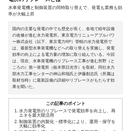
水車発電機と制御装置の同時取り替えで、発電も業務も効
率が大幅上昇
国内の主要な発電の中でも歴史が長く、各地で経年設備
の改修が進む水力発電所。東京電力リニューアブルパワ
ー株式会社（以下、東京電力RP）管轄の水力発電所で
は、最新型水車発電機などへの取り替えを実施し、発電
効率の向上による電力量の増加に取り組んでいる。今回
は、現在、水車発電機のリプレース工事が進む所野（と
ころの）第一発電所（栃木県日光市）を取材。同社水力
部水力工事センターの神山和哉氏と伊藤創志氏（所属は
取材当時）に最新設備の詳細やリプレースがもたらす効
果を聞いた。
この記事のポイント
水力発電所のリプレースで発電効率を向上し、再
エネを最大限活用
制御装置の内製化・標準化により、運用・保守を
大幅に効率化