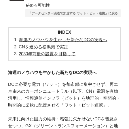
秘める可能性
「データセンター浸透で加速する ワット・ビット連携」に戻る
INDEX
海運のノウハウを生かした新たなDCの実現へ
CNを進める横浜港で実証
2030年前後の設置を目指して
海運のノウハウを生かした新たなDCの実現へ
DCに必要な電力（ワット）を都市部に集中させず、再エ
ネ由来のカーボンニュートラル（以下、CN）電源を有効
活用し、情報通信インフラ（ビット）を地理的・空間的・
時間的に柔軟に配置させる「ワット・ビット連携」。
未来に向けた国力の維持・増強に欠かせないDCを普及さ
せつつ、GX（グリーントランスフォーメーション）と地