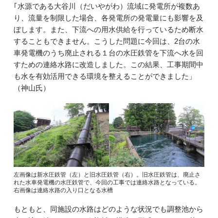
｢水源である大谷川（だいやがわ）流域に発電所が複数あ
り、流量を制限した場合、各発電所の発電量にも影響を及
ぼします。また、下流への用水供給を行っているため断水
することもできません。こうした問題に今回は、2台の水
車発電機のうち廃止される１台の水圧鉄管を下流へ水を回
すための連絡水路に改造しました。この結果、工事期間中
も水を有効活用できる環境を整えることができました」
（神山氏）
左画像は新水圧鉄管（左）と旧水圧鉄管（右）。旧水圧鉄管は、廃止さ
れた水車発電機の水圧鉄管で、今回の工事では連絡水路となっている。
右画像は連絡水路の入り口となる水槽
もともと、同施設の水路はどのような状況でも調整池から