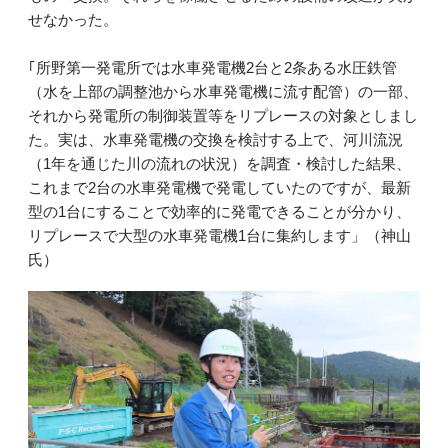
せなかった。
｢所野第一発電所では水車発電機2台と2条ある水圧鉄管
（水を上部の調整池から水車発電機に流す配管）の一部、
それから発電所の制御装置等をリプレースの対象としまし
た。実は、水車発電機の交換を検討する上で、河川流況
（1年を通じた川の流れの状況）を調査・検討した結果、
これまで2台の水車発電機で発電していたのですが、最新
型の1台にすることで効率的に発電できることが分かり、
リプレースで大型の水車発電機1台に集約します」（神山
氏）