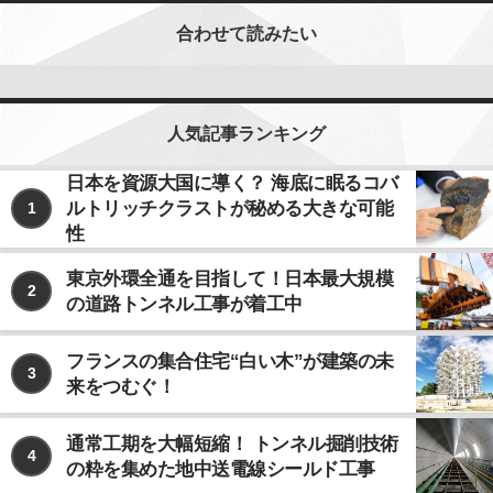
合わせて読みたい
人気記事ランキング
日本を資源大国に導く？ 海底に眠るコバ
ルトリッチクラストが秘める大きな可能
1
性
東京外環全通を目指して！日本最大規模
2
の道路トンネル工事が着工中
フランスの集合住宅“白い木”が建築の未
3
来をつむぐ！
通常工期を大幅短縮！ トンネル掘削技術
4
の粋を集めた地中送電線シールド工事