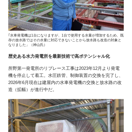
｢水車発電機は1台になりますが、1台で使用する水量が増加するため、既
存の放水路ではその水量に対応できないことから放水路も改造の対象と
なりました」（神山氏）
歴史ある水力発電所を最新技術で高ポテンシャル化
所野第一発電所のリプレース工事は2023年12月より発電
機を停止して着工。水圧鉄管、制御装置の交換を完了し、
2026年6月現在は建屋内の水車発電機の交換と放水路の改
造（拡幅）が進行中だ。