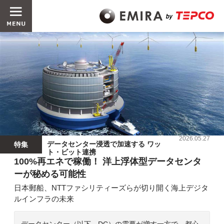
2026.05.27
データセンター浸透で加速する ワッ
特集
ト・ビット連携
100%再エネで稼働！ 洋上浮体型データセンタ
ーが秘める可能性
日本郵船、NTTファシリティーズらが切り開く海上デジタ
ルインフラの未来
データセンター（以下、DC）の需要が増す一方で、都心