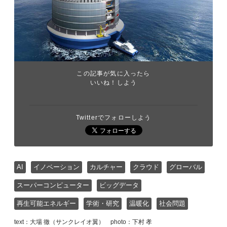
この記事が気に入ったら
いいね！しよう
Twitterでフォローしよう
AI
イノベーション
カルチャー
クラウド
グローバル
スーパーコンピューター
ビッグデータ
再生可能エネルギー
学術・研究
温暖化
社会問題
text：大場 徹（サンクレイオ翼） photo：下村 孝