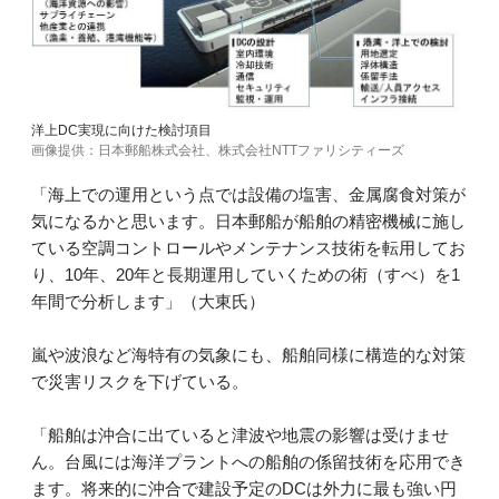
洋上DC実現に向けた検討項目
画像提供：日本郵船株式会社、株式会社NTTファリシティーズ
「海上での運用という点では設備の塩害、金属腐食対策が
気になるかと思います。日本郵船が船舶の精密機械に施し
ている空調コントロールやメンテナンス技術を転用してお
り、10年、20年と長期運用していくための術（すべ）を1
年間で分析します」（大東氏）
嵐や波浪など海特有の気象にも、船舶同様に構造的な対策
で災害リスクを下げている。
「船舶は沖合に出ていると津波や地震の影響は受けませ
ん。台風には海洋プラントへの船舶の係留技術を応用でき
ます。将来的に沖合で建設予定のDCは外力に最も強い円