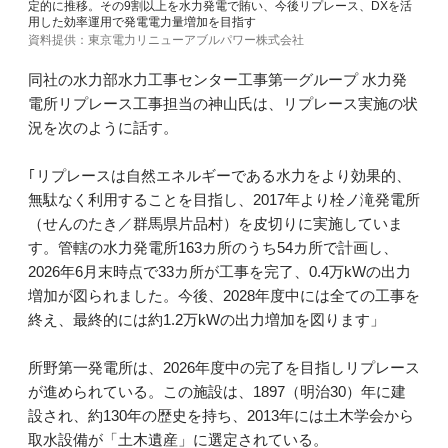
定的に推移。その9割以上を水力発電で賄い、今後リプレース、DXを活
用した効率運用で発電電力量増加を目指す
資料提供：東京電力リニューアブルパワー株式会社
同社の水力部水力工事センター工事第一グループ 水力発
電所リプレース工事担当の神山氏は、リプレース実施の状
況を次のように話す。
｢リプレースは自然エネルギーである水力をより効果的、
無駄なく利用することを目指し、2017年より栓ノ滝発電所
（せんのたき／群馬県片品村）を皮切りに実施していま
す。管轄の水力発電所163カ所のうち54カ所で計画し、
2026年6月末時点で33カ所が工事を完了、0.4万kWの出力
増加が図られました。今後、2028年度中には全ての工事を
終え、最終的には約1.2万kWの出力増加を図ります」
所野第一発電所は、2026年度中の完了を目指しリプレース
が進められている。この施設は、1897（明治30）年に建
設され、約130年の歴史を持ち、2013年には土木学会から
取水設備が「土木遺産」に選定されている。