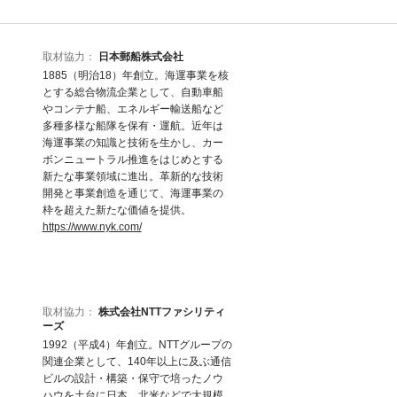
取材協力：
日本郵船株式会社
1885（明治18）年創立。海運事業を核
とする総合物流企業として、自動車船
やコンテナ船、エネルギー輸送船など
多種多様な船隊を保有・運航。近年は
海運事業の知識と技術を生かし、カー
ボンニュートラル推進をはじめとする
新たな事業領域に進出。革新的な技術
開発と事業創造を通じて、海運事業の
枠を超えた新たな価値を提供。
https://www.nyk.com/
取材協力：
株式会社NTTファシリティ
ーズ
1992（平成4）年創立。NTTグループの
関連企業として、140年以上に及ぶ通信
ビルの設計・構築・保守で培ったノウ
ハウを土台に日本、北米などで大規模