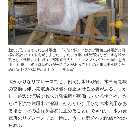
新たに取り替えられる発電機。「可能な限り下流の所野第三発電所と同
様の設計でコスト削減しました。また、水車の軸受部分などに水を潤滑
剤として代用する技術（一部東京電力リニューアブルパワーの特許を活
用）を用い、破損時等の万が一のことがあっても油の河川流出を防ぐた
めに“油レス”化に努めました」（神山氏）
大がかりなリプレースでは、例えば水圧鉄管、水車発電機
の交換に伴い発電所の機能を停止させる必要がある。しか
し、施設の流域でも水力発電所が稼働している場合や、さ
らに下流で飲用水や灌漑（かんがい）用水等の水利用があ
る場合、水の流れを容易に止めることはできない。水力発
電所のリプレースでは、特にこうした部分への配慮が求め
られる。