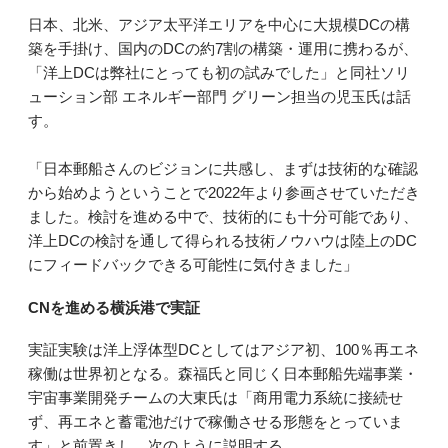
日本、北米、アジア太平洋エリアを中心に大規模DCの構
築を手掛け、国内のDCの約7割の構築・運用に携わるが、
「洋上DCは弊社にとっても初の試みでした」と同社ソリ
ューション部 エネルギー部門 グリーン担当の児玉氏は話
す。
「日本郵船さんのビジョンに共感し、まずは技術的な確認
から始めようということで2022年より参画させていただき
ました。検討を進める中で、技術的にも十分可能であり、
洋上DCの検討を通して得られる技術ノウハウは陸上のDC
にフィードバックできる可能性に気付きました」
CNを進める横浜港で実証
実証実験は洋上浮体型DCとしてはアジア初、100％再エネ
稼働は世界初となる。森福氏と同じく日本郵船先端事業・
宇宙事業開発チームの大東氏は「商用電力系統に接続せ
ず、再エネと蓄電池だけで稼働させる形態をとっていま
す」と前置きし、次のように説明する。