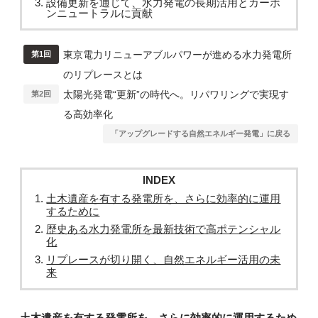
設備更新を通じて、水力発電の長期活用とカーボ
ンニュートラルに貢献
東京電力リニューアブルパワーが進める水力発電所
第1回
のリプレースとは
太陽光発電“更新”の時代へ。リパワリングで実現す
第2回
る高効率化
「アップグレードする自然エネルギー発電」に戻る
INDEX
土木遺産を有する発電所を、さらに効率的に運用
するために
歴史ある水力発電所を最新技術で高ポテンシャル
化
リプレースが切り開く、自然エネルギー活用の未
来
土木遺産を有する発電所を、さらに効率的に運用するため