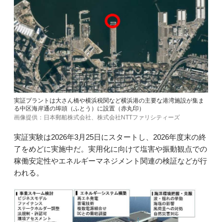
実証プラントは大さん橋や横浜税関など横浜港の主要な港湾施設が集ま
る中区海岸通の埠頭（ふとう）に設置（赤丸印）
画像提供：日本郵船株式会社、株式会社NTTファリシティーズ
実証実験は2026年3月25日にスタートし、2026年度末の終
了をめどに実施中だ。実用化に向けて塩害や振動観点での
稼働安定性やエネルギーマネジメント関連の検証などが行
われる。