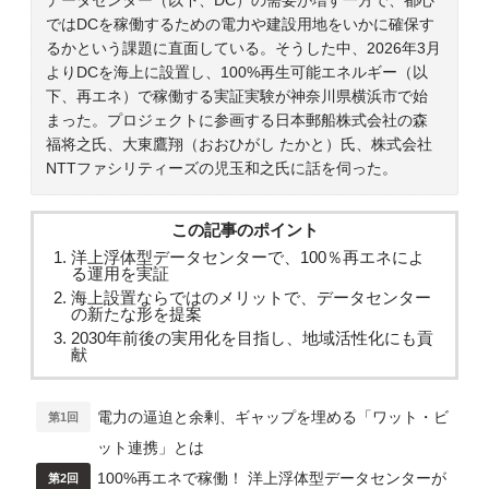
ではDCを稼働するための電力や建設用地をいかに確保す
るかという課題に直面している。そうした中、2026年3月
よりDCを海上に設置し、100%再生可能エネルギー（以
下、再エネ）で稼働する実証実験が神奈川県横浜市で始
まった。プロジェクトに参画する日本郵船株式会社の森
福将之氏、大東鷹翔（おおひがし たかと）氏、株式会社
NTTファシリティーズの児玉和之氏に話を伺った。
この記事のポイント
洋上浮体型データセンターで、100％再エネによ
る運用を実証
海上設置ならではのメリットで、データセンター
の新たな形を提案
2030年前後の実用化を目指し、地域活性化にも貢
献
電力の逼迫と余剰、ギャップを埋める「ワット・ビ
第1回
ット連携」とは
100%再エネで稼働！ 洋上浮体型データセンターが
第2回