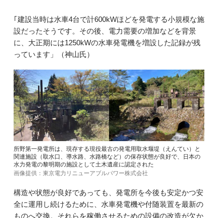
｢建設当時は水車4台で計600kWほどを発電する小規模な施
設だったそうです。その後、電力需要の増加などを背景
に、大正期には1250kWの水車発電機を増設した記録が残
っています」（神山氏）
所野第一発電所は、現存する現役最古の発電用取水堰堤（えんてい）と
関連施設（取水口、導水路、水路橋など）の保存状態が良好で、日本の
水力発電の黎明期の施設として土木遺産に認定された
画像提供：東京電力リニューアブルパワー株式会社
構造や状態が良好であっても、発電所を今後も安定かつ安
全に運用し続けるために、水車発電機や付随装置を最新の
ものへ交換。それらを稼働させるための設備の改造が欠か