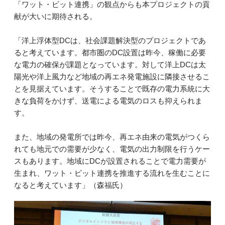
「ワット・ビット連携」の観点からも本プロジェクトの貢
献が大いに期待される。
「洋上浮体型DCは、社会課題解決型のプロジェクトであ
ると考えています。都市圏のDC設置は昨今、稼働に必要
な電力の確保が課題となっています。対して洋上DCは太
陽光や洋上風力など地域の再エネ発電施設に隣接させるこ
とを見据えています。そうすることで既存の電力系統に大
きな負荷をかけず、送電による電気のロスも抑えられま
す。
また、地域の発電所では昨今、再エネ由来の電気がつくら
れても地元での需要が少なく、電気の出力制限を行うケー
スもあります。地域にDCが設置されることで電力需要が
生まれ、ワット・ビット連携を推進する流れを生むことに
なると考えています」（森福氏）