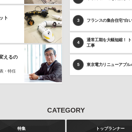
ット
3
フランスの集合住宅“白
通常工期を大幅短縮！ 
4
工事
変えるの
5
東京電力リニューアブル
表・特任
CATEGORY
特集
トップランナー