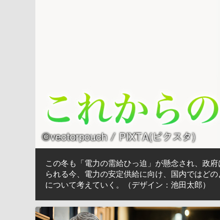
この冬も「電力の需給ひっ迫」が懸念され、政府
られる今、電力の安定供給に向け、国内ではどの
について考えていく。（デザイン：池田太郎）