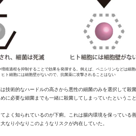
や増殖過程を抑制することで効果を発揮する。例えば、ペニシリンなどは細胞
、ヒト細胞には細胞壁がないので、抗菌薬に攻撃されることはない
薬は技術的なハードルの高さから悪性の細菌のみを選択して殺
ために必要な細菌までも一緒に殺菌してしまっていたというこ
してよく知られているのが下痢。これは腸内環境を保っている
は大なり小なりこのようなリスクが内在していた。