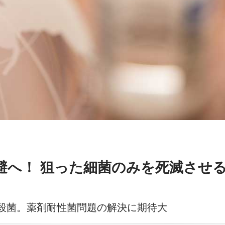
避へ！ 狙った細菌のみを死滅させ
て殺菌。薬剤耐性菌問題の解決に期待大