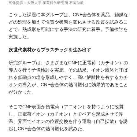
画像提供：大阪大学 産業科学研究所 石岡助教
こうした課題に本グループは、CNF会合体を薬品、触媒な
どの処理を加えて性質や状態を変化させる改質を試みるこ
とで、熱成形を可能にする手法の研究に着手。予備検討を
実施した。
次世代素材からプラスチックを生み出す
研究グループは、さまざまなCNFに正電荷（カチオン）の
導入を行う予備検討を実施。その結果、イオン液体と呼ば
れる低融点の塩を形成しやすく、高い解離性を有するカチ
オンの導入が、CNF会合体の熱可塑化に効果的であること
が分かった。
そこでCNF表面が負電荷（アニオン）を持つように改質
し、正電荷イオン（カチオン）とでペアを形成させて昇
温、界面でイオンの位置交換を伴う運動（自己拡散）を誘
起しCNF会合体の熱可塑化を試みた。