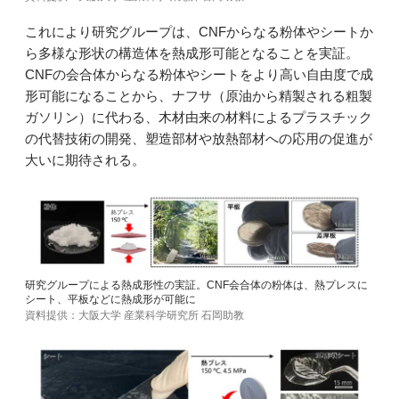
これにより研究グループは、CNFからなる粉体やシートか
ら多様な形状の構造体を熱成形可能となることを実証。
CNFの会合体からなる粉体やシートをより高い自由度で成
形可能になることから、ナフサ（原油から精製される粗製
ガソリン）に代わる、木材由来の材料によるプラスチック
の代替技術の開発、塑造部材や放熱部材への応用の促進が
大いに期待される。
研究グループによる熱成形性の実証。CNF会合体の粉体は、熱プレスに
シート、平板などに熱成形が可能に
資料提供：大阪大学 産業科学研究所 石岡助教