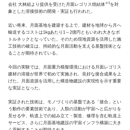
※3
会社 大林組より提供を受けた月面レゴリス焼結体
を対
象とした溶接技術の開発・実証も行われた。
近い将来、月面基地を建築する上で、建材を地球から月へ
輸送するコストは1kgあたり1～2億円ともいわれ大きなボ
トルネックとなっていた。そのため現地資源を活用した施
工技術の確立は、持続的な月面活動を支える基盤技術とな
ることが期待されている。
今回の実験では、月面重力模擬環境における月面レゴリス
建材の溶接が世界で初めて実施され、良好な接合成果を上
げた。月面資源を活用した構造物建設の実現性を示す重要
な実証となった。
実証された技術は、モノづくりの基盤である「接合」とい
う動作の要素技術であり、人類の活動が宇宙へと広がりを
見せる中、軌道上での組み立て・製造、修理を含む軌道上
サービス、さらに月面基地建設の宇宙インフラ構築に大き
く貢献することが期待される。