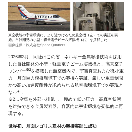
真空状態の宇宙環境に、より近づけるため航空機（左）での実証を実
施。自社開発の小型・軽量電子ビーム溶接機（右）を搭載した
画像提供：株式会社Space Quarters
2026年3月、同社はこの省エネルギー金属溶接技術を採用
した自社開発の小型・軽量電子ビーム溶接機と、高真空チ
※2
ャンバー
を搭載した航空機内で、宇宙真空および微小重
力・月面重力模擬環境下での溶接を実証。厳しい重量制限
かつ高い加速度耐性が求められる航空機環境下での実現と
なった。
※2…空気を外部へ排気し、極めて低い圧力＝高真空状態
を維持できる金属製容器。容器内に宇宙環境を疑似的に再
現する。
世界初、月面レゴリス建材の溶接実証に成功