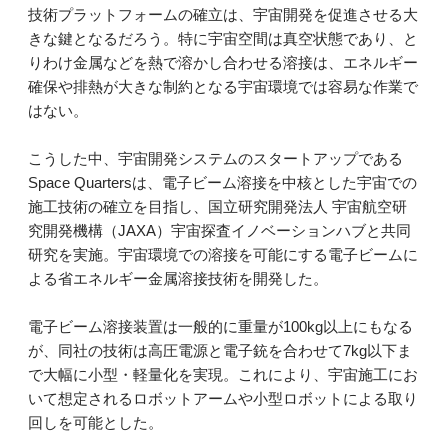
技術プラットフォームの確立は、宇宙開発を促進させる大
きな鍵となるだろう。特に宇宙空間は真空状態であり、と
りわけ金属などを熱で溶かし合わせる溶接は、エネルギー
確保や排熱が大きな制約となる宇宙環境では容易な作業で
はない。
こうした中、宇宙開発システムのスタートアップである
Space Quartersは、電子ビーム溶接を中核とした宇宙での
施工技術の確立を目指し、国立研究開発法人 宇宙航空研
究開発機構（JAXA）宇宙探査イノベーションハブと共同
研究を実施。宇宙環境での溶接を可能にする電子ビームに
よる省エネルギー金属溶接技術を開発した。
電子ビーム溶接装置は一般的に重量が100kg以上にもなる
が、同社の技術は高圧電源と電子銃を合わせて7kg以下ま
で大幅に小型・軽量化を実現。これにより、宇宙施工にお
いて想定されるロボットアームや小型ロボットによる取り
回しを可能とした。