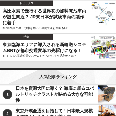
トピックス
高圧水素で走行する世界初の燃料電池車両
が誕生間近？ JR東日本が試験車両の製作
に着手
約700気圧の高圧水素を用いる車両で走行距離もUP
特集
東京臨海エリアに導入される新輸送システ
ムBRTが都市交通変革の先駆けになる！
BRT（バス高速輸送システム）がもたらす交通利便とは？
人気記事ランキング
日本を資源大国に導く？ 海底に眠るコバ
ルトリッチクラストが秘める大きな可能
1
性
東京外環全通を目指して！日本最大規模
2