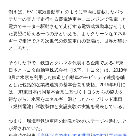
例えば、EV（電気自動車）のように車両に搭載したバッ
テリーの電力で走行する蓄電池車や、エンジンで発電した
電力でモーター駆動させて走行する電気式気動車はそうし
た要望に応える一つの形といえる。よりクリーンなエネル
ギーで走行できる次世代の鉄道車両の登場は、世界が望む
ところだ。
そうした中で、鉄道とクルマを代表する企業であるJR東
日本とトヨタ自動車株式会社（以下、トヨタ）は、2018年
9月に水素を利用した鉄道と自動車のモビリティ連携を軸
とした包括的な業務連携の基本合意を統括。2019年6月に
は、JR東日本は同基本合意に基づくトヨタからの協力を
得ながら、水素をエネルギー源としたハイブリッド車両
（燃料電池）試験製作と実証実験の実施を発表している。
つまり、環境型鉄道車両の開発が次のステージへ進むこと
が示されていた。
※当時の記事
「高圧水素で走行する世界初の燃料電池車両