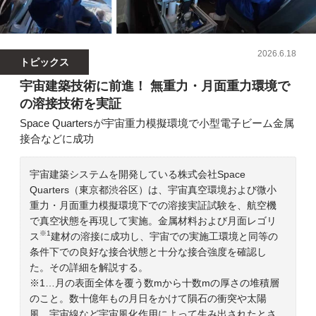
2026.6.18
トピックス
宇宙建築技術に前進！ 無重力・月面重力環境で
の溶接技術を実証
Space Quartersが宇宙重力模擬環境で小型電子ビーム金属
接合などに成功
宇宙建築システムを開発している株式会社Space
Quarters（東京都渋谷区）は、宇宙真空環境および微小
重力・月面重力模擬環境下での溶接実証試験を、航空機
で真空状態を再現して実施。金属材料および月面レゴリ
※1
ス
建材の溶接に成功し、宇宙での実施工環境と同等の
条件下での良好な接合状態と十分な接合強度を確認し
た。その詳細を解説する。
※1…月の表面全体を覆う数mから十数mの厚さの堆積層
のこと。数十億年もの月日をかけて隕石の衝突や太陽
風、宇宙線など宇宙風化作用によって生み出されたとさ