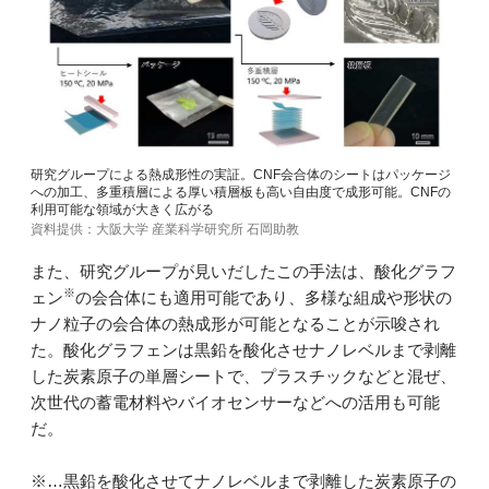
研究グループによる熱成形性の実証。CNF会合体のシートはパッケージ
への加工、多重積層による厚い積層板も高い自由度で成形可能。CNFの
利用可能な領域が大きく広がる
資料提供：大阪大学 産業科学研究所 石岡助教
また、研究グループが見いだしたこの手法は、酸化グラフ
※
ェン
の会合体にも適用可能であり、多様な組成や形状の
ナノ粒子の会合体の熱成形が可能となることが示唆され
た。酸化グラフェンは黒鉛を酸化させナノレベルまで剥離
した炭素原子の単層シートで、プラスチックなどと混ぜ、
次世代の蓄電材料やバイオセンサーなどへの活用も可能
だ。
※…黒鉛を酸化させてナノレベルまで剥離した炭素原子の