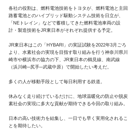
各社の役割は、燃料電池技術をトヨタが、燃料電池と主回
路蓄電池とのハイブリッド駆動システム技術を日立が、
「NEトレイン」などで蓄積してきた燃料電池車両の設
計・製造技術をJR東日本がそれぞれ提供する予定。
JR東日本はこの「HYBARI」の実証試験を2022年3月ごろ
より、水素社会の実現を目指す取り組みを行う神奈川県川
崎市や横浜市の協力の下、JR東日本の鶴見線、南武線
（浜川崎─尻手─武蔵中原）で開始したい考えだ。
多くの人が移動手段として毎日利用する鉄道。
休みなく走り続けているだけに、地球温暖化の防止や脱炭
素社会の実現に多大な貢献が期待できる今回の取り組み。
日本の高い技術力を結集し、一日でも早く実用化されるこ
とを期待したい。