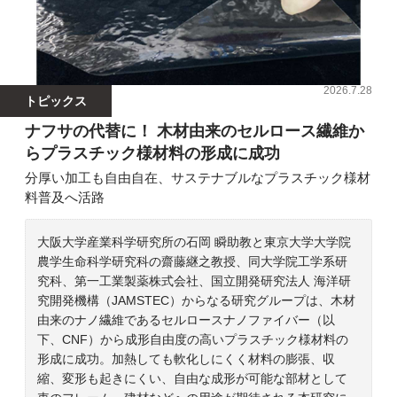
2026.7.28
トピックス
ナフサの代替に！ 木材由来のセルロース繊維か
らプラスチック様材料の形成に成功
分厚い加工も自由自在、サステナブルなプラスチック様材
料普及へ活路
大阪大学産業科学研究所の石岡 瞬助教と東京大学大学院
農学生命科学研究科の齋藤継之教授、同大学院工学系研
究科、第一工業製薬株式会社、国立開発研究法人 海洋研
究開発機構（JAMSTEC）からなる研究グループは、木材
由来のナノ繊維であるセルロースナノファイバー（以
下、CNF）から成形自由度の高いプラスチック様材料の
形成に成功。加熱しても軟化しにくく材料の膨張、収
縮、変形も起きにくい、自由な成形が可能な部材として