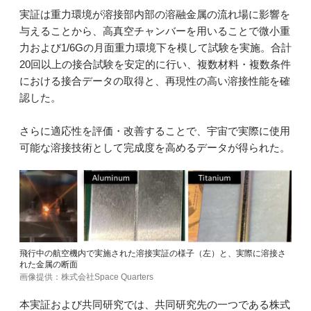
実証は重力環境が溶接部内部の溶融金属の流れ場に影響を
与えることから、高真空チャンバーを用いることで微小重
力および1/6Gの月面重力環境下を模して試験を実施。合計
20回以上の接合試験を安定的に行い、複数材料・複数条件
における接合データの取得と、再現性の高い溶接性能を確
認した。
さらに適応性を評価・改善することで、宇宙で実際に使用
可能な溶接技術として完成度を高めるデータが得られた。
飛行中の航空機内で実施された溶接実証の様子（左）と、実際に溶接さ
れた金属の断面
画像提供：株式会社Space Quarters
本実証および共同研究では、共同研究先の一つである株式