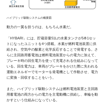
ハイブリッド駆動システムの概要図
動力の一翼を担うのは、もちろん水素だ。
「HYBARI」には、貯蔵容量51Lの水素タンクが5本1セッ
トになったユニットを4つ搭載。水素が燃料電池装置に供
給され、空気中の酸素と化学反応することで発電する。さ
らに主回路用蓄電池は燃料電池装置からの電力に加えて、
ブレーキ時の回生電力を使って充電される仕組みになって
いる。回生電力は、車両がブレーキをかけた際に失われる
運動エネルギーでモーターを発電機として作動させ、電力
に変換・回収することをいう。
また、ハイブリッド駆動システムは燃料電池装置と主回路
用蓄電池の両方からの電力を主電動機に供給し、車輪を動
かすという仕組みになっている。