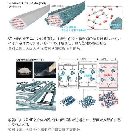
CNF表面をアニオンに改質し、解離性が高く低融点の塩を形成しやすい
イオン液体のカチオンとペアを形成させ、熱可塑性を持たせる
資料提供：大阪大学 産業科学研究所 石岡助教
改質によりCNF会合体内部では自己拡散が誘起され、界面が効果的に熱
可塑化される
資料提供：大阪大学 産業科学研究所 石岡助教