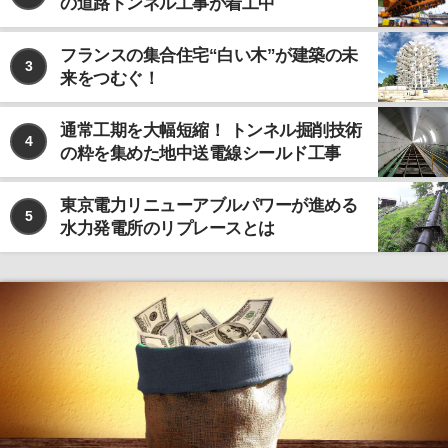
の道路トンネル工事が着工中
フランスの集合住宅“白い木”が建築の未
3
来をつむぐ！
通常工期を大幅短縮！ トンネル掘削技術
4
の粋を集めた地中送電線シールド工事
東京電力リニューアブルパワーが進める
5
水力発電所のリプレースとは