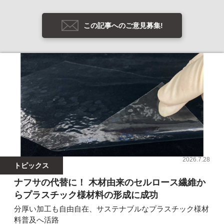
この記事へのご意見募集!
2026.7.28
トピックス
ナフサの代替に！ 木材由来のセルロース繊維か
らプラスチック様材料の形成に成功
分厚い加工も自由自在、サステナブルなプラスチック様材
料普及へ活路