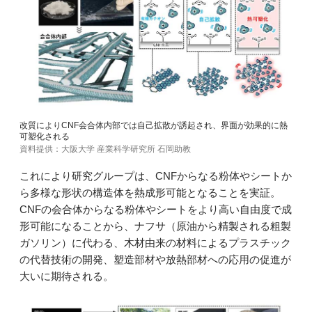
改質によりCNF会合体内部では自己拡散が誘起され、界面が効果的に熱
可塑化される
資料提供：大阪大学 産業科学研究所 石岡助教
これにより研究グループは、CNFからなる粉体やシートか
ら多様な形状の構造体を熱成形可能となることを実証。
CNFの会合体からなる粉体やシートをより高い自由度で成
形可能になることから、ナフサ（原油から精製される粗製
ガソリン）に代わる、木材由来の材料によるプラスチック
の代替技術の開発、塑造部材や放熱部材への応用の促進が
大いに期待される。