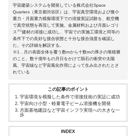
宇宙建築システムを開発している株式会社Space
Quarters（東京都渋谷区）は、宇宙真空環境および微小
重力・月面重力模擬環境下での溶接実証試験を、航空機
で真空状態を再現して実施。金属材料および月面レゴリ
※1
ス
建材の溶接に成功し、宇宙での実施工環境と同等の
条件下での良好な接合状態と十分な接合強度を確認し
た。その詳細を解説する。
※1…月の表面全体を覆う数mから十数mの厚さの堆積層
のこと。数十億年もの月日をかけて隕石の衝突や太陽
風、宇宙線など宇宙風化作用によって生み出されたとさ
れている
この記事のポイント
宇宙環境を模擬した条件で溶接技術の実証に成功
宇宙向け小型・軽量電子ビーム溶接機を開発
月面基地建設など宇宙インフラ実現への大きな一
歩
INDEX