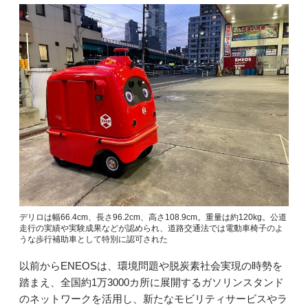
デリロは幅66.4cm、長さ96.2cm、高さ108.9cm。重量は約120kg。公道
走行の実績や実験成果などが認められ、道路交通法では電動車椅子のよ
うな歩行補助車として特別に認可された
以前からENEOSは、環境問題や脱炭素社会実現の時勢を
踏まえ、全国約1万3000カ所に展開するガソリンスタンド
のネットワークを活用し、新たなモビリティサービスやラ