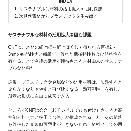
INDEX
サステナブルな材料の活用拡大を阻む課題
次世代素材からプラスチックを生み出す
サステナブルな材料の活用拡大を阻む課題
CNFは、木材の細胞壁を解きほぐして得られる直径2～
3nmの結晶性ナノ繊維で、優れた機械特性および熱特性を
有することで今後の活用が期待される木材由来のサステナ
ブルな材料だ。
通常、プラスチックや金属などの汎用材料は、加熱すると
柔らかくなり冷やすと再び硬くなる「熱可塑性」を有し、
所定の形状に自由に成形できる。
ところがCNFは会合（粒子レベルでひも付け）させると高
性能材料（ナノ粒子会合体）が形成される一方、その構造
を維持したまま熱可塑化ができないため、材料としての用