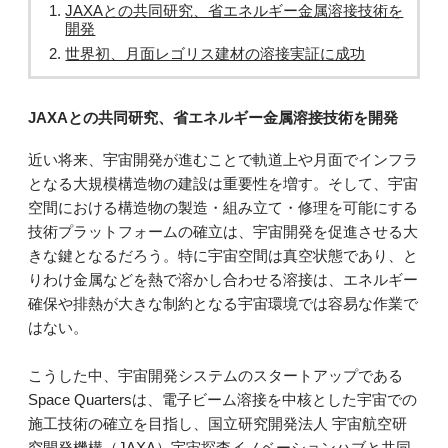
JAXAとの共同研究、省エネルギー金属溶接技術を
開発
世界初、月面レゴリス建材の溶接実証に成功
JAXAとの共同研究、省エネルギー金属溶接技術を開発
近い将来、宇宙開発が進むことで軌道上や月面でインフラ
となる大規模構造物の建設は重要性を増す。そして、宇宙
空間における構造物の製造・組み立て・修理を可能にする
技術プラットフォームの確立は、宇宙開発を促進させる大
きな鍵となるだろう。特に宇宙空間は真空状態であり、と
りわけ金属などを熱で溶かし合わせる溶接は、エネルギー
確保や排熱が大きな制約となる宇宙環境では容易な作業で
はない。
こうした中、宇宙開発システムのスタートアップである
Space Quartersは、電子ビーム溶接を中核とした宇宙での
施工技術の確立を目指し、国立研究開発法人 宇宙航空研
究開発機構（JAXA）宇宙探査イノベーションハブと共同