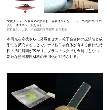
酸化グラフェン会合体の熱成形。 会合体からなるフレークの熱プレスに
より一体成形シートを成形
資料提供：大阪大学 産業科学研究所 石岡助教
本研究を今後さらに発展させナノ粒子会合体の拡張性と成
形性を拡充することで、ナノ粒子会合体が有する優れた特
性の活用範囲が広がり、プラスチックでも金属でもない、
新たな熱可塑性材料の実用化が期待される。