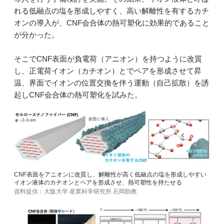
れる低融点の塩を形成しやすく、高い解離性を有するカチ
オンの導入が、CNF会合体の熱可塑化に効果的であること
が分かった。
そこでCNF表面が負電荷（アニオン）を持つように改質
し、正電荷イオン（カチオン）とでペアを形成させて昇
温、界面でイオンの位置交換を伴う運動（自己拡散）を誘
起しCNF会合体の熱可塑化を試みた。
CNF表面をアニオンに改質し、解離性が高く低融点の塩を形成しやすい
イオン液体のカチオンとペアを形成させ、熱可塑性を持たせる
資料提供：大阪大学 産業科学研究所 石岡助教