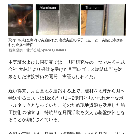
飛行中の航空機内で実施された溶接実証の様子（左）と、実際に溶接さ
れた金属の断面
画像提供：株式会社Space Quarters
本実証および共同研究では、共同研究先の一つである株式
※3
会社 大林組より提供を受けた月面レゴリス焼結体
を対
象とした溶接技術の開発・実証も行われた。
近い将来、月面基地を建築する上で、建材を地球から月へ
輸送するコストは1kgあたり1～2億円ともいわれ大きなボ
トルネックとなっていた。そのため現地資源を活用した施
工技術の確立は、持続的な月面活動を支える基盤技術とな
ることが期待されている。
今回の実験では、月面重力模擬環境における月面レゴリス