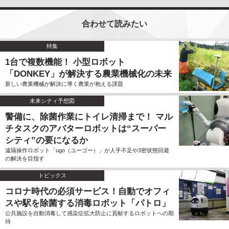
合わせて読みたい
特集
1台で複数機能！ 小型ロボット
「DONKEY」が解決する農業機械化の未来
新しい農業機械が解決に導く農業が抱える課題
未来シティ予想図
警備に、除菌作業にトイレ清掃まで！ マル
チタスクのアバターロボットは“スーパー
シティ”の要になるか
遠隔操作ロボット「ugo（ユーゴー）」が人手不足や3密状態回避
の解決を目指す
トピックス
コロナ時代の必須サービス！自動でオフィ
スや駅を除菌する消毒ロボット「パトロ」
公共施設を自動消毒して感染症拡大防止に貢献するロボットへの期
待