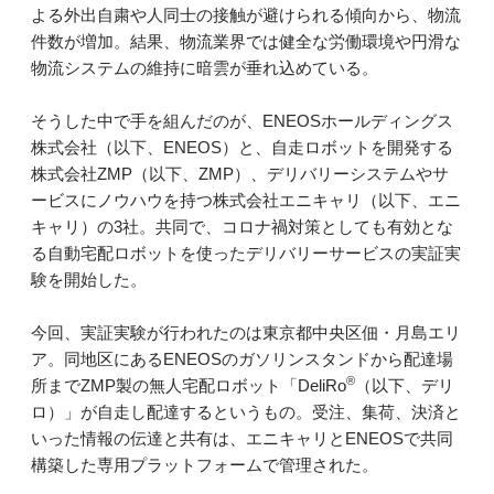
よる外出自粛や人同士の接触が避けられる傾向から、物流
件数が増加。結果、物流業界では健全な労働環境や円滑な
物流システムの維持に暗雲が垂れ込めている。
そうした中で手を組んだのが、ENEOSホールディングス
株式会社（以下、ENEOS）と、自走ロボットを開発する
株式会社ZMP（以下、ZMP）、デリバリーシステムやサ
ービスにノウハウを持つ株式会社エニキャリ（以下、エニ
キャリ）の3社。共同で、コロナ禍対策としても有効とな
る自動宅配ロボットを使ったデリバリーサービスの実証実
験を開始した。
今回、実証実験が行われたのは東京都中央区佃・月島エリ
ア。同地区にあるENEOSのガソリンスタンドから配達場
®
所までZMP製の無人宅配ロボット「DeliRo
（以下、デリ
ロ）」が自走し配達するというもの。受注、集荷、決済と
いった情報の伝達と共有は、エニキャリとENEOSで共同
構築した専用プラットフォームで管理された。