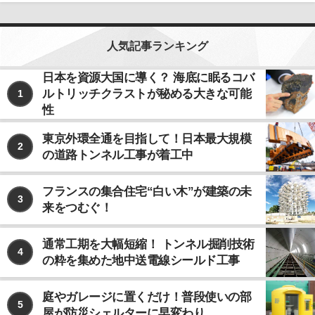
人気記事ランキング
日本を資源大国に導く？ 海底に眠るコバ
ルトリッチクラストが秘める大きな可能
1
性
東京外環全通を目指して！日本最大規模
2
の道路トンネル工事が着工中
フランスの集合住宅“白い木”が建築の未
3
来をつむぐ！
通常工期を大幅短縮！ トンネル掘削技術
4
の粋を集めた地中送電線シールド工事
庭やガレージに置くだけ！普段使いの部
5
屋が防災シェルターに早変わり