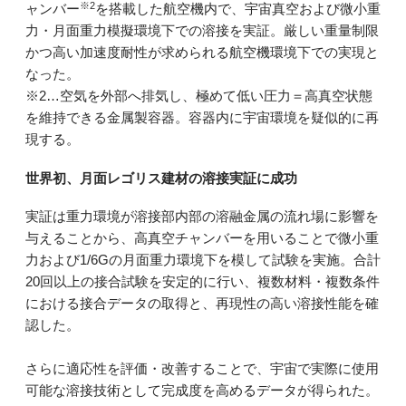
※2
ャンバー
を搭載した航空機内で、宇宙真空および微小重
力・月面重力模擬環境下での溶接を実証。厳しい重量制限
かつ高い加速度耐性が求められる航空機環境下での実現と
なった。
※2…空気を外部へ排気し、極めて低い圧力＝高真空状態
を維持できる金属製容器。容器内に宇宙環境を疑似的に再
現する。
世界初、月面レゴリス建材の溶接実証に成功
実証は重力環境が溶接部内部の溶融金属の流れ場に影響を
与えることから、高真空チャンバーを用いることで微小重
力および1/6Gの月面重力環境下を模して試験を実施。合計
20回以上の接合試験を安定的に行い、複数材料・複数条件
における接合データの取得と、再現性の高い溶接性能を確
認した。
さらに適応性を評価・改善することで、宇宙で実際に使用
可能な溶接技術として完成度を高めるデータが得られた。