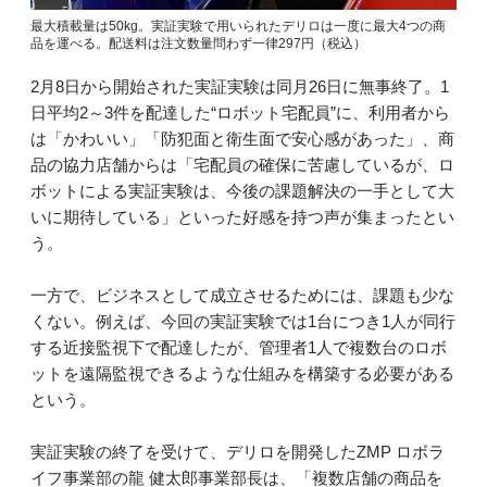
最大積載量は50kg。実証実験で用いられたデリロは一度に最大4つの商
品を運べる。配送料は注文数量問わず一律297円（税込）
2月8日から開始された実証実験は同月26日に無事終了。1
日平均2～3件を配達した“ロボット宅配員”に、利用者から
は「かわいい」「防犯面と衛生面で安心感があった」、商
品の協力店舗からは「宅配員の確保に苦慮しているが、ロ
ボットによる実証実験は、今後の課題解決の一手として大
いに期待している」といった好感を持つ声が集まったとい
う。
一方で、ビジネスとして成立させるためには、課題も少な
くない。例えば、今回の実証実験では1台につき1人が同行
する近接監視下で配達したが、管理者1人で複数台のロボ
ットを遠隔監視できるような仕組みを構築する必要がある
という。
実証実験の終了を受けて、デリロを開発したZMP ロボラ
イフ事業部の龍 健太郎事業部長は、「複数店舗の商品を