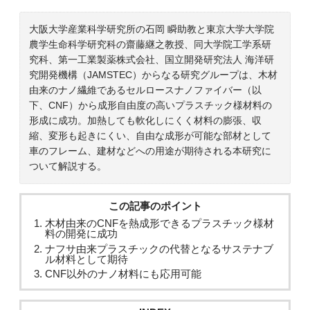
大阪大学産業科学研究所の石岡 瞬助教と東京大学大学院
農学生命科学研究科の齋藤継之教授、同大学院工学系研
究科、第一工業製薬株式会社、国立開発研究法人 海洋研
究開発機構（JAMSTEC）からなる研究グループは、木材
由来のナノ繊維であるセルロースナノファイバー（以
下、CNF）から成形自由度の高いプラスチック様材料の
形成に成功。加熱しても軟化しにくく材料の膨張、収
縮、変形も起きにくい、自由な成形が可能な部材として
車のフレーム、建材などへの用途が期待される本研究に
ついて解説する。
この記事のポイント
木材由来のCNFを熱成形できるプラスチック様材
料の開発に成功
ナフサ由来プラスチックの代替となるサステナブ
ル材料として期待
CNF以外のナノ材料にも応用可能