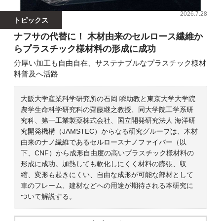
2026.7.28
トピックス
ナフサの代替に！ 木材由来のセルロース繊維か
らプラスチック様材料の形成に成功
分厚い加工も自由自在、サステナブルなプラスチック様材
料普及へ活路
大阪大学産業科学研究所の石岡 瞬助教と東京大学大学院
農学生命科学研究科の齋藤継之教授、同大学院工学系研
究科、第一工業製薬株式会社、国立開発研究法人 海洋研
究開発機構（JAMSTEC）からなる研究グループは、木材
由来のナノ繊維であるセルロースナノファイバー（以
下、CNF）から成形自由度の高いプラスチック様材料の
形成に成功。加熱しても軟化しにくく材料の膨張、収
縮、変形も起きにくい、自由な成形が可能な部材として
車のフレーム、建材などへの用途が期待される本研究に
ついて解説する。