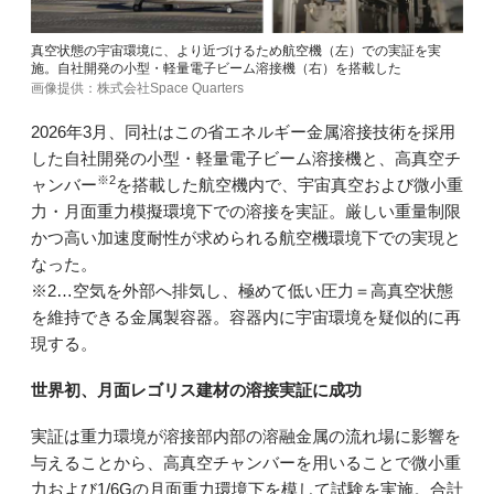
真空状態の宇宙環境に、より近づけるため航空機（左）での実証を実
施。自社開発の小型・軽量電子ビーム溶接機（右）を搭載した
画像提供：株式会社Space Quarters
2026年3月、同社はこの省エネルギー金属溶接技術を採用
した自社開発の小型・軽量電子ビーム溶接機と、高真空チ
※2
ャンバー
を搭載した航空機内で、宇宙真空および微小重
力・月面重力模擬環境下での溶接を実証。厳しい重量制限
かつ高い加速度耐性が求められる航空機環境下での実現と
なった。
※2…空気を外部へ排気し、極めて低い圧力＝高真空状態
を維持できる金属製容器。容器内に宇宙環境を疑似的に再
現する。
世界初、月面レゴリス建材の溶接実証に成功
実証は重力環境が溶接部内部の溶融金属の流れ場に影響を
与えることから、高真空チャンバーを用いることで微小重
力および1/6Gの月面重力環境下を模して試験を実施。合計