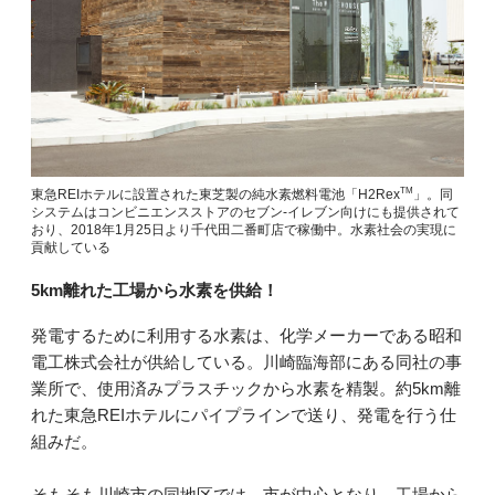
TM
東急REIホテルに設置された東芝製の純水素燃料電池「H2Rex
」。同
システムはコンビニエンスストアのセブン-イレブン向けにも提供されて
おり、2018年1月25日より千代田二番町店で稼働中。水素社会の実現に
貢献している
5km離れた工場から水素を供給！
発電するために利用する水素は、化学メーカーである昭和
電工株式会社が供給している。川崎臨海部にある同社の事
業所で、使用済みプラスチックから水素を精製。約5km離
れた東急REIホテルにパイプラインで送り、発電を行う仕
組みだ。
そもそも川崎市の同地区では、市が中心となり、工場から