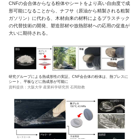
CNFの会合体からなる粉体やシートをより高い自由度で成
形可能になることから、ナフサ（原油から精製される粗製
ガソリン）に代わる、木材由来の材料によるプラスチック
の代替技術の開発、塑造部材や放熱部材への応用の促進が
大いに期待される。
研究グループによる熱成形性の実証。CNF会合体の粉体は、熱プレスに
シート、平板などに熱成形が可能に
資料提供：大阪大学 産業科学研究所 石岡助教