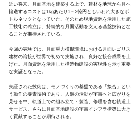
近い将来、月面基地を建築する上で、建材を地球から月へ
輸送するコストは1kgあたり1～2億円ともいわれ大きなボ
トルネックとなっていた。そのため現地資源を活用した施
工技術の確立は、持続的な月面活動を支える基盤技術とな
ることが期待されている。
今回の実験では、月面重力模擬環境における月面レゴリス
建材の溶接が世界で初めて実施され、良好な接合成果を上
げた。月面資源を活用した構造物建設の実現性を示す重要
な実証となった。
実証された技術は、モノづくりの基盤である「接合」とい
う動作の要素技術であり、人類の活動が宇宙へと広がりを
見せる中、軌道上での組み立て・製造、修理を含む軌道上
サービス、さらに月面基地建設の宇宙インフラ構築に大き
く貢献することが期待される。