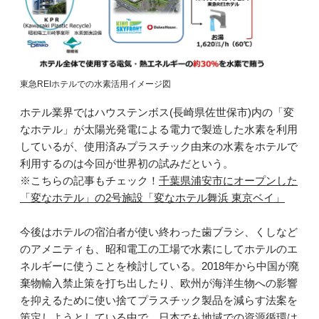
東急REIホテルでの水素活用イメージ図
ホテル業界ではハウステンボス(長崎県佐世保市)内の「変
なホテル」が太陽光発電による電力で製造した水素を利用
しているが、使用済みプラスチック由来の水素をホテルで
利用するのは今回が世界初の試みだという。
※こちらの記事もチェック！
千葉県浦安市にオープンした
「変なホテル」の2号施設「変なホテル舞浜 東京ベイ」
今後はホテルの宿泊者が使い終わった歯ブラシ、くしなど
のアメニティも、昭和電工の工場で水素にしてホテルのエ
ネルギーに使うことを検討している。2018年から中国が廃
棄物輸入禁止策を打ち出したり、欧州が海洋生物への影響
を抑えるために使い捨てプラスチック製品を減らす法案を
策定しようとしている中で、日本でも地域での資源循環は