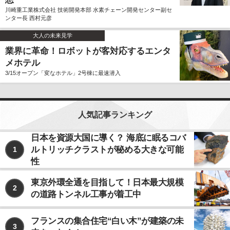
川崎重工業株式会社 技術開発本部 水素チェーン開発センター副セ
ンター長 西村元彦
大人の未来見学
業界に革命！ロボットが客対応するエンタ
メホテル
3/15オープン「変なホテル」2号棟に最速潜入
人気記事ランキング
日本を資源大国に導く？ 海底に眠るコバ
ルトリッチクラストが秘める大きな可能
1
性
東京外環全通を目指して！日本最大規模
2
の道路トンネル工事が着工中
フランスの集合住宅“白い木”が建築の未
3