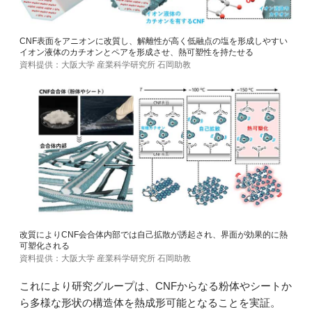
CNF表面をアニオンに改質し、解離性が高く低融点の塩を形成しやすい
イオン液体のカチオンとペアを形成させ、熱可塑性を持たせる
資料提供：大阪大学 産業科学研究所 石岡助教
改質によりCNF会合体内部では自己拡散が誘起され、界面が効果的に熱
可塑化される
資料提供：大阪大学 産業科学研究所 石岡助教
これにより研究グループは、CNFからなる粉体やシートか
ら多様な形状の構造体を熱成形可能となることを実証。