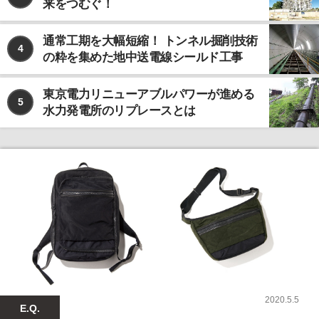
来をつむぐ！
通常工期を大幅短縮！ トンネル掘削技術
4
の粋を集めた地中送電線シールド工事
東京電力リニューアブルパワーが進める
5
水力発電所のリプレースとは
2020.5.5
E.Q.