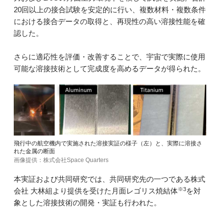
20回以上の接合試験を安定的に行い、複数材料・複数条件
における接合データの取得と、再現性の高い溶接性能を確
認した。
さらに適応性を評価・改善することで、宇宙で実際に使用
可能な溶接技術として完成度を高めるデータが得られた。
飛行中の航空機内で実施された溶接実証の様子（左）と、実際に溶接さ
れた金属の断面
画像提供：株式会社Space Quarters
本実証および共同研究では、共同研究先の一つである株式
※3
会社 大林組より提供を受けた月面レゴリス焼結体
を対
象とした溶接技術の開発・実証も行われた。