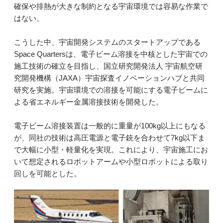
確保や排熱が大きな制約となる宇宙環境では容易な作業で
はない。
こうした中、宇宙開発システムのスタートアップである
Space Quartersは、電子ビーム溶接を中核とした宇宙での
施工技術の確立を目指し、国立研究開発法人 宇宙航空研
究開発機構（JAXA）宇宙探査イノベーションハブと共同
研究を実施。宇宙環境での溶接を可能にする電子ビームに
よる省エネルギー金属溶接技術を開発した。
電子ビーム溶接装置は一般的に重量が100kg以上にもなる
が、同社の技術は高圧電源と電子銃を合わせて7kg以下ま
で大幅に小型・軽量化を実現。これにより、宇宙施工にお
いて想定されるロボットアームや小型ロボットによる取り
回しを可能とした。