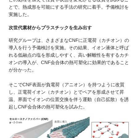
とで、熱成形を可能にする手法の研究に着手。予備検討を
実施した。
次世代素材からプラスチックを生み出す
研究グループは、さまざまなCNFに正電荷（カチオン）の
導入を行う予備検討を実施。その結果、イオン液体と呼ば
れる低融点の塩を形成しやすく、高い解離性を有するカチ
オンの導入が、CNF会合体の熱可塑化に効果的であること
が分かった。
そこでCNF表面が負電荷（アニオン）を持つように改質
し、正電荷イオン（カチオン）とでペアを形成させて昇
温、界面でイオンの位置交換を伴う運動（自己拡散）を誘
起しCNF会合体の熱可塑化を試みた。