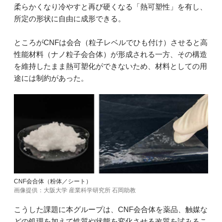
柔らかくなり冷やすと再び硬くなる「熱可塑性」を有し、
所定の形状に自由に成形できる。
ところがCNFは会合（粒子レベルでひも付け）させると高
性能材料（ナノ粒子会合体）が形成される一方、その構造
を維持したまま熱可塑化ができないため、材料としての用
途には制約があった。
CNF会合体（粉体／シート）
画像提供：大阪大学 産業科学研究所 石岡助教
こうした課題に本グループは、CNF会合体を薬品、触媒な
どの処理を加えて性質や状態を変化させる改質を試みるこ