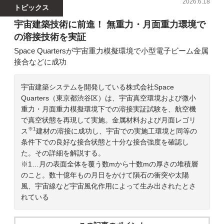
2026.6.18
トピックス
宇宙建築技術に前進！ 無重力・月面重力環境で
の溶接技術を実証
Space Quartersが宇宙重力模擬環境で小型電子ビーム金属
接合などに成功
宇宙建築システムを開発している株式会社Space
Quarters（東京都渋谷区）は、宇宙真空環境および微小
重力・月面重力模擬環境下での溶接実証試験を、航空機
で真空状態を再現して実施。金属材料および月面レゴリ
※1
ス
建材の溶接に成功し、宇宙での実施工環境と同等の
条件下での良好な接合状態と十分な接合強度を確認し
た。その詳細を解説する。
※1…月の表面全体を覆う数mから十数mの厚さの堆積層
のこと。数十億年もの月日をかけて隕石の衝突や太陽
風、宇宙線など宇宙風化作用によって生み出されたとさ
れている