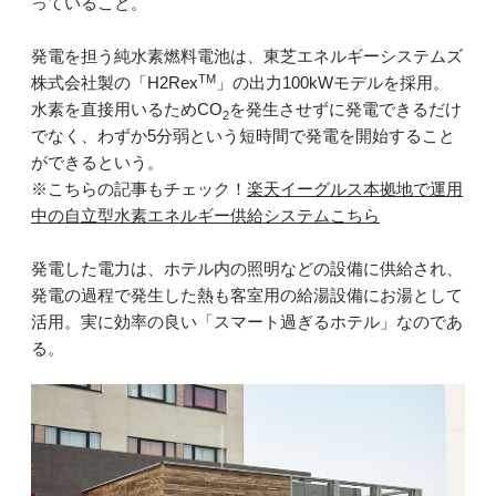
っていること。
発電を担う純水素燃料電池は、東芝エネルギーシステムズ
TM
株式会社製の「H2Rex
」の出力100kWモデルを採用。
水素を直接用いるためCO
を発生させずに発電できるだけ
2
でなく、わずか5分弱という短時間で発電を開始すること
ができるという。
※こちらの記事もチェック！
楽天イーグルス本拠地で運用
中の自立型水素エネルギー供給システムこちら
発電した電力は、ホテル内の照明などの設備に供給され、
発電の過程で発生した熱も客室用の給湯設備にお湯として
活用。実に効率の良い「スマート過ぎるホテル」なのであ
る。