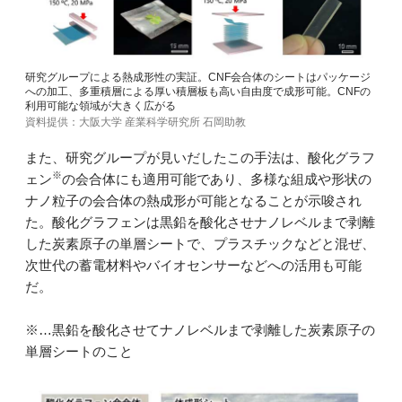
研究グループによる熱成形性の実証。CNF会合体のシートはパッケージ
への加工、多重積層による厚い積層板も高い自由度で成形可能。CNFの
利用可能な領域が大きく広がる
資料提供：大阪大学 産業科学研究所 石岡助教
また、研究グループが見いだしたこの手法は、酸化グラフ
※
ェン
の会合体にも適用可能であり、多様な組成や形状の
ナノ粒子の会合体の熱成形が可能となることが示唆され
た。酸化グラフェンは黒鉛を酸化させナノレベルまで剥離
した炭素原子の単層シートで、プラスチックなどと混ぜ、
次世代の蓄電材料やバイオセンサーなどへの活用も可能
だ。
※…黒鉛を酸化させてナノレベルまで剥離した炭素原子の
単層シートのこと