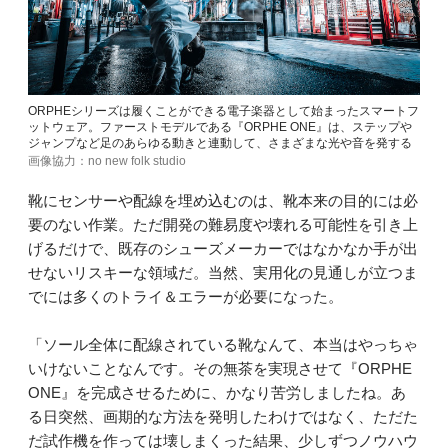
ORPHEシリーズは履くことができる電子楽器として始まったスマートフ
ットウェア。ファーストモデルである『ORPHE ONE』は、ステップや
ジャンプなど足のあらゆる動きと連動して、さまざまな光や音を発する
画像協力：no new folk studio
靴にセンサーや配線を埋め込むのは、靴本来の目的には必
要のない作業。ただ開発の難易度や壊れる可能性を引き上
げるだけで、既存のシューズメーカーではなかなか手が出
せないリスキーな領域だ。当然、実用化の見通しが立つま
でには多くのトライ＆エラーが必要になった。
「ソール全体に配線されている靴なんて、本当はやっちゃ
いけないことなんです。その無茶を実現させて『ORPHE
ONE』を完成させるために、かなり苦労しましたね。あ
る日突然、画期的な方法を発明したわけではなく、ただた
だ試作機を作っては壊しまくった結果、少しずつノウハウ