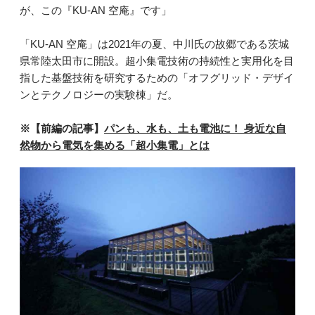
が、この『KU-AN 空庵』です」
「KU-AN 空庵」は2021年の夏、中川氏の故郷である茨城
県常陸太田市に開設。超小集電技術の持続性と実用化を目
指した基盤技術を研究するための「オフグリッド・デザイ
ンとテクノロジーの実験棟」だ。
※【前編の記事】
パンも、水も、土も電池に！ 身近な自
然物から電気を集める「超小集電」とは