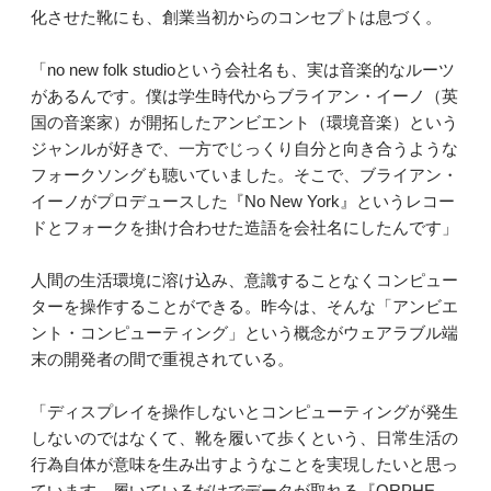
化させた靴にも、創業当初からのコンセプトは息づく。
「no new folk studioという会社名も、実は音楽的なルーツ
があるんです。僕は学生時代からブライアン・イーノ（英
国の音楽家）が開拓したアンビエント（環境音楽）という
ジャンルが好きで、一方でじっくり自分と向き合うような
フォークソングも聴いていました。そこで、ブライアン・
イーノがプロデュースした『No New York』というレコー
ドとフォークを掛け合わせた造語を会社名にしたんです」
人間の生活環境に溶け込み、意識することなくコンピュー
ターを操作することができる。昨今は、そんな「アンビエ
ント・コンピューティング」という概念がウェアラブル端
末の開発者の間で重視されている。
「ディスプレイを操作しないとコンピューティングが発生
しないのではなくて、靴を履いて歩くという、日常生活の
行為自体が意味を生み出すようなことを実現したいと思っ
ています。履いているだけでデータが取れる『ORPHE