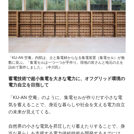
「KU-AN 空庵」内部は、土と集電材からなる集電装置（集電セル）が無
数に並ぶ。「集電セルは一つ一つが手作り。現地の皆さんと地元の土を
詰めて製作しました」（中川氏）
蓄電技術で超小集電を大きな電力に、オフグリッド環境の
電力自立を目指して
「KU-AN 空庵」のように、集電セルが作りだす小さな電
気を蓄えることで、身近な暮らしや社会を支える電力自立
の未来が見えてくる。
自然界の小さな電気を昇圧したり蓄えたりすることで、身
近な暮らしを支援する電力供給技術を開発するまでには、