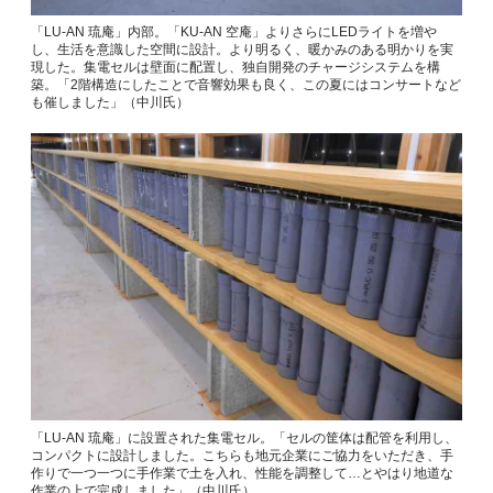
「LU-AN 琉庵」内部。「KU-AN 空庵」よりさらにLEDライトを増や
し、生活を意識した空間に設計。より明るく、暖かみのある明かりを実
現した。集電セルは壁面に配置し、独自開発のチャージシステムを構
築。「2階構造にしたことで音響効果も良く、この夏にはコンサートなど
も催しました」（中川氏）
「LU-AN 琉庵」に設置された集電セル。「セルの筐体は配管を利用し、
コンパクトに設計しました。こちらも地元企業にご協力をいただき、手
作りで一つ一つに手作業で土を入れ、性能を調整して…とやはり地道な
作業の上で完成しました」（中川氏）