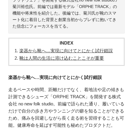
菊川裕也氏。前編では最新モデル「ORPHE TRACK」の
機能や将来性を紹介した。後編では、菊川氏が靴のスマ
ート化に着目した背景と創業当初からブレずに抱いてき
た信念にフォーカスを当てる。
INDEX
楽器から靴へ…実現に向けてとにかく試行錯誤
靴は人間の生活に溶け込むことこそが重要
楽器から靴へ…実現に向けてとにかく試行錯誤
走るペースや時間、距離だけでなく、着地法や足の傾きも
計測できるシューズ「ORPHE TRACK」を開発する株式
会社 no new folk studio。前編で語られた通り、履いている
だけで自分の歩き方やランニングの癖を知ることができる
ため、痛みを回避しながら長く走る術を習得することも可
能。健康寿命を延ばす可能性も秘めたプロダクトだ。