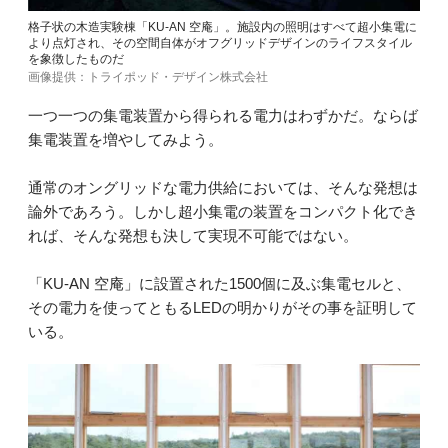
格子状の木造実験棟「KU-AN 空庵」。施設内の照明はすべて超小集電に
より点灯され、その空間自体がオフグリッドデザインのライフスタイル
を象徴したものだ
画像提供：トライポッド・デザイン株式会社
一つ一つの集電装置から得られる電力はわずかだ。ならば
集電装置を増やしてみよう。
通常のオングリッドな電力供給においては、そんな発想は
論外であろう。しかし超小集電の装置をコンパクト化でき
れば、そんな発想も決して実現不可能ではない。
「KU-AN 空庵」に設置された1500個に及ぶ集電セルと、
その電力を使ってともるLEDの明かりがその事を証明して
いる。