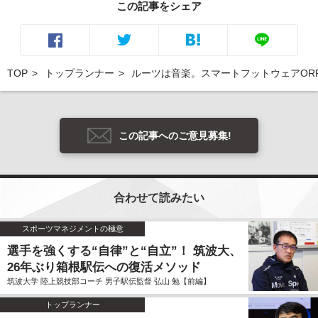
この記事をシェア
TOP
トップランナー
ルーツは音楽。スマートフットウェアOR
この記事へのご意見募集!
合わせて読みたい
スポーツマネジメントの極意
選手を強くする“自律”と“自立”！ 筑波大、
26年ぶり箱根駅伝への復活メソッド
筑波大学 陸上競技部コーチ 男子駅伝監督 弘山 勉【前編】
トップランナー