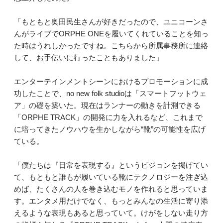
「もともと奥田民生さんが好きだったので、ユニコーンさ
んがライブでORPHE ONEを履いてくれていることを知っ
た時はうれしかったですね。こちらから所属事務所に連絡
して、お手伝いに行ったこともありました」
エンターテインメントシーンにおけるプロモーションに成
功したことで、no new folk studioは「スマートフットウェ
ア」の礎を築いた。現在はランナーの動きを計測できる
「ORPHE TRACK」の開発に力を入れるなど、これまで
に培ってきたノウハウを生かしながら“靴”の可能性を広げ
ている。
「僕たちは『日常を表現する』というビジョンを掲げてい
て、もともと誰もが履いている靴にテクノロジーを注ぎ込
めば、たくさんの人を巻き込むモノを作れると思っていま
す。エンタメ用だけでなく、もっとみんなの生活に寄り添
えるような表現もあると思っていて。けがをしない走り方