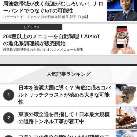
周波数帯域が狭く低速がむしろいい！ ナロ
ーバンドでつなぐIoTの可能性
ファーウェイ・ジャパン 技術戦略本部 部長 郭宇【前編】
トピックス
200種以上のメニューを自動調理！AI×IoT
の進化系調理鍋が販売開始
AI搭載で調理準備の手助けやオススメメニューを提案
人気記事ランキング
日本を資源大国に導く？ 海底に眠るコバ
ルトリッチクラストが秘める大きな可能
1
性
東京外環全通を目指して！日本最大規模
2
の道路トンネル工事が着工中