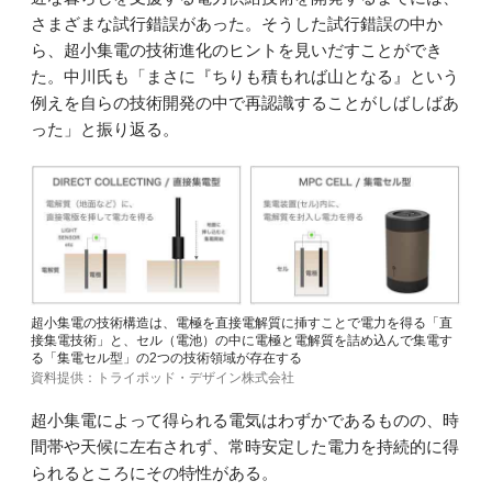
さまざまな試行錯誤があった。そうした試行錯誤の中か
ら、超小集電の技術進化のヒントを見いだすことができ
た。中川氏も「まさに『ちりも積もれば山となる』という
例えを自らの技術開発の中で再認識することがしばしばあ
った」と振り返る。
超小集電の技術構造は、電極を直接電解質に挿すことで電力を得る「直
接集電技術」と、セル（電池）の中に電極と電解質を詰め込んで集電す
る「集電セル型」の2つの技術領域が存在する
資料提供：トライポッド・デザイン株式会社
超小集電によって得られる電気はわずかであるものの、時
間帯や天候に左右されず、常時安定した電力を持続的に得
られるところにその特性がある。