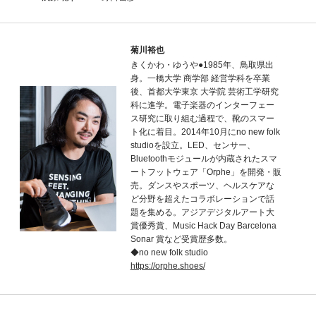
菊川裕也
きくかわ・ゆうや●1985年、鳥取県出
身。一橋大学 商学部 経営学科を卒業
後、首都大学東京 大学院 芸術工学研究
科に進学。電子楽器のインターフェー
ス研究に取り組む過程で、靴のスマー
ト化に着目。2014年10月にno new folk
studioを設立。LED、センサー、
Bluetoothモジュールが内蔵されたスマ
ートフットウェア「Orphe」を開発・販
売。ダンスやスポーツ、ヘルスケアな
ど分野を超えたコラボレーションで話
題を集める。アジアデジタルアート大
賞優秀賞、Music Hack Day Barcelona
Sonar 賞など受賞歴多数。
◆no new folk studio
https://orphe.shoes/