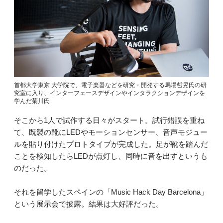
首都大学東京 大学院で、電子楽器などを研究・開発する馬場哲晃氏の研
究室に入り、インターフェースデザインやインタラクションデザインを
学んだ菊川氏
そこから1人で試作する日々がスタート。試行錯誤を重ね
て、既製の靴にLEDやモーションセンサー、音声モジュー
ルを貼り付けたプロトタイプが完成した。足が靴を踏んだ
ことを検知したらLEDが点灯し、同時に音を出すというも
のだった。
それを留学したスペインの「Music Hack Day Barcelona」
という展示会で披露。結果は大好評だった。