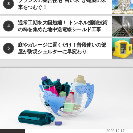
フランスの集合住宅“白い木”が建築の未
3
来をつむぐ！
通常工期を大幅短縮！ トンネル掘削技術
4
の粋を集めた地中送電線シールド工事
庭やガレージに置くだけ！普段使いの部
5
屋が防災シェルターに早変わり
2020.12.17