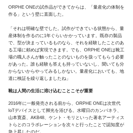
ORPHE ONEの試作品ができてからは、「量産化の体制を
作る」という壁に直面した。
「それは明確な壁でした。試作ができている状態から、量
産体制を作るのに1年ぐらいかかっています。既存の製品
で、型が決まっているものなら、それを経験したことのあ
る工場に頼めば実現できます。でも、ORPHE ONEは靴工
場の職人さんが触ったことのないものを扱ってもらう必要
があった。誰も経験も答えも持っていないし、聞いても分
からないからやってみるしかない。量産化においても、地
道に検証を繰り返しましたね」
靴は人間の生活に溶け込むことこそが重要
2016年に一般発売される前から、ORPHE ONEは次世代
IoTデバイスとして脚光を浴びる。水曜日のカンパネラ、
山本寛斎、AKB48、ケント・モリといった著名アーティス
トらとのコラボレーションを次々と行ったことで認知度が
急上昇したのだ。