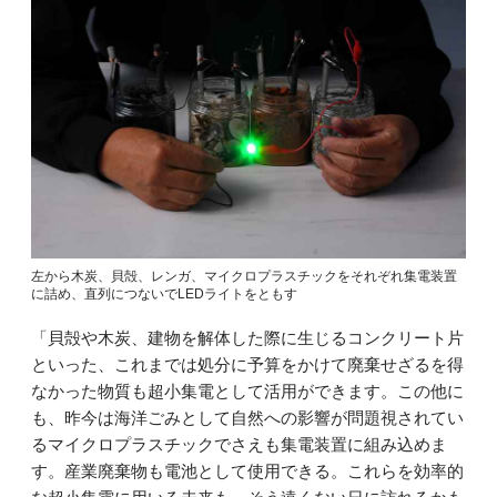
左から木炭、貝殻、レンガ、マイクロプラスチックをそれぞれ集電装置
に詰め、直列につないでLEDライトをともす
「貝殻や木炭、建物を解体した際に生じるコンクリート片
といった、これまでは処分に予算をかけて廃棄せざるを得
なかった物質も超小集電として活用ができます。この他に
も、昨今は海洋ごみとして自然への影響が問題視されてい
るマイクロプラスチックでさえも集電装置に組み込めま
す。産業廃棄物も電池として使用できる。これらを効率的