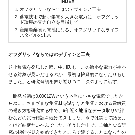
INDEX
オフグリッドならではのデザインと工夫
蓄電技術で超小集電を大きな電力に、オフグリッ
ド環境の電力自立を目指して
産業廃棄物も電池になる、オフグリッドなライフ
スタイルの未来
オフグリッドならではのデザインと工夫
超小集電を発見した際、中川氏も「この微小な電力が生か
せる対象が見いだせるのか、最初は懐疑的になったりもし
ました」と研究当初を振り返りつつ、次のように話す。
「開発当初は0.00012Wという本当に小さな電気でしたか
らね…。さまざまな集電材を試すなど集電における電解質
の働き方を研究する中で、6年近く地道なデータ取りや解
析などの試行錯誤を続けてきました。今では笑って話せま
すけど結構たいへんでした。そうした中で、主軸となる研
究の指針が見え始めてきたところで建てることになったの