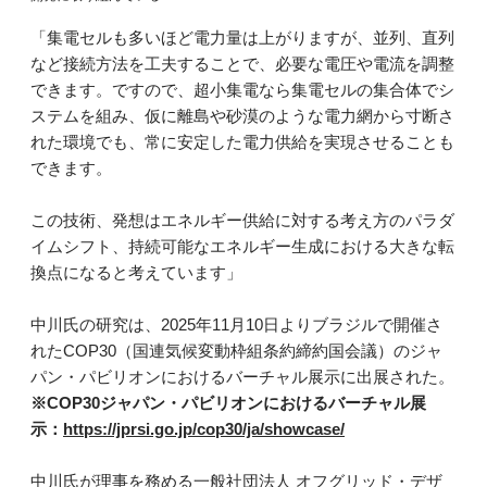
「集電セルも多いほど電力量は上がりますが、並列、直列
など接続方法を工夫することで、必要な電圧や電流を調整
できます。ですので、超小集電なら集電セルの集合体でシ
ステムを組み、仮に離島や砂漠のような電力網から寸断さ
れた環境でも、常に安定した電力供給を実現させることも
できます。
この技術、発想はエネルギー供給に対する考え方のパラダ
イムシフト、持続可能なエネルギー生成における大きな転
換点になると考えています」
中川氏の研究は、2025年11月10日よりブラジルで開催さ
れたCOP30（国連気候変動枠組条約締約国会議）のジャ
パン・パビリオンにおけるバーチャル展示に出展された。
※COP30ジャパン・パビリオンにおけるバーチャル展
示：
https://jprsi.go.jp/cop30/ja/showcase/
中川氏が理事を務める一般社団法人 オフグリッド・デザ