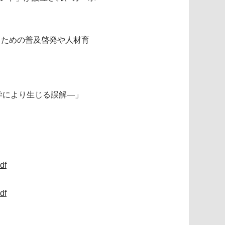
るための普及啓発や人材育
学により生じる誤解―」
df
df