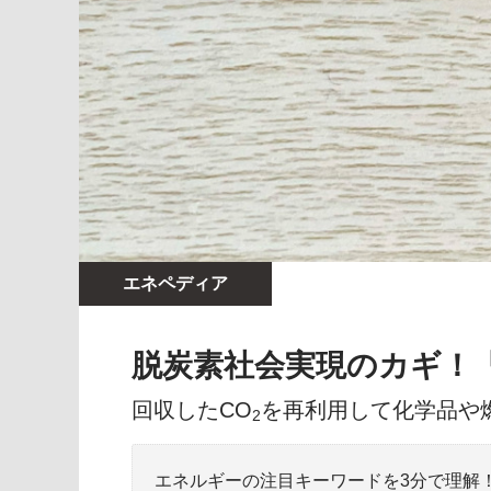
エネペディア
脱炭素社会実現のカギ！
回収したCO
を再利用して化学品や
2
エネルギーの注目キーワードを3分で理解