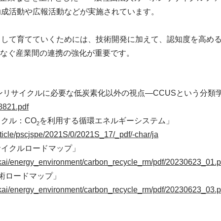
助成活動や広報活動などが実施されています。
として育てていくためには、技術開発に加えて、認知度を高め
なぐ産業間の連携の強化が重要です。
ンリサイクルに必要な低炭素化以外の視点―CCUSという分類
/8821.pdf
クル：CO
を利用する循環エネルギーシステム」
2
article/pscjspe/2021S/0/2021S_17/_pdf/-char/ja
サイクルロードマップ」
gikai/energy_environment/carbon_recycle_rm/pdf/20230623_01.p
術ロードマップ」
gikai/energy_environment/carbon_recycle_rm/pdf/20230623_03.p