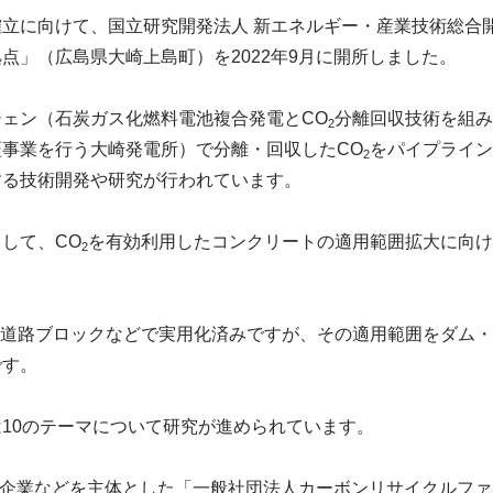
立に向けて、国立研究開発法人 新エネルギー・産業技術総合開
点」（広島県大崎上島町）を2022年9月に開所しました。
ェン（石炭ガス化燃料電池複合発電とCO
分離回収技術を組み
2
事業を行う大崎発電所）で分離・回収したCO
をパイプライン
2
する技術開発や研究が行われています。
して、CO
を有効利用したコンクリートの適用範囲拡大に向け
2
道路ブロックなどで実用化済みですが、その適用範囲をダム・
です。
10のテーマについて研究が進められています。
民間企業などを主体とした「一般社団法人カーボンリサイクルフ