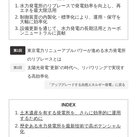
水力発電所のリプレースで発電効率を向上し、再
エネを最大限活用
制御装置の内製化・標準化により、運用・保守を
大幅に効率化
設備更新を通じて、水力発電の長期活用とカーボ
ンニュートラルに貢献
東京電力リニューアブルパワーが進める水力発電所
第1回
のリプレースとは
太陽光発電“更新”の時代へ。リパワリングで実現す
第2回
る高効率化
「アップグレードする自然エネルギー発電」に戻る
INDEX
土木遺産を有する発電所を、さらに効率的に運用
するために
歴史ある水力発電所を最新技術で高ポテンシャル
化