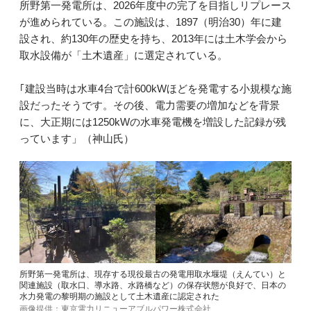
所野第一発電所は、2026年度中の完了を目指しリプレース
が進められている。この施設は、1897（明治30）年に建
設され、約130年の歴史を持ち、2013年には土木学会から
取水設備が「土木遺産」に選定されている。
｢建設当時は水車4台で計600kWほどを発電する小規模な施
設だったそうです。その後、電力需要の増加などを背景
に、大正期には1250kWの水車発電機を増設した記録が残
っています」（神山氏）
所野第一発電所は、現存する現役最古の発電用取水堰堤（えんてい）と
関連施設（取水口、導水路、水路橋など）の保存状態が良好で、日本の
水力発電の黎明期の施設として土木遺産に認定された
画像提供：東京電力リニューアブルパワー株式会社