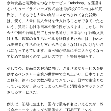
余剰食品と消費者をつなぐサービス「tabeloop」を運営す
るバリュードライバーズ株式会社 取締役COOの山本和真
氏は、「そもそも大量の食品ロスが出されてきた背景に
は、安く、大量に輸入食材を仕入れることができていたと
いう、貿易における日本の優位性があります。しかし、昨
今の中国の台頭を見ても分かる通り、日本はいずれ輸入負
けする。現状の食生活レベルを維持するためには、われわ
れ消費者が生活のあり方から考え直さなければいけない時
代になってきています。食べ物が簡単に手に入らなくなっ
て初めて気付くのでは遅いのです」と警鐘を鳴らす。
そして今、食品ロス解消に向け、さまざまなサービスを提
供するベンチャー企業が世界中で立ち上がり、日本でもこ
こ数年、徐々にその数が増えてきている。日本で主流とな
っているのが、余ってしまった料理と消費者をマッチング
させるサービスだ。
例えば、初期に生まれ、国内で最も有名といえるのが、株
式会社コークッキングが提供する「TABETE（タベ