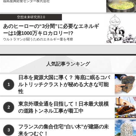
福島復興給食センター株式会社
空想未来研究所2.0
あのヒーローの“3分間”に必要なエネルギ
ーは1億1000万キロカロリー!?
ウルトラマンが闘うためのエネルギー量を考察
人気記事ランキング
日本を資源大国に導く？ 海底に眠るコバ
ルトリッチクラストが秘める大きな可能
1
性
東京外環全通を目指して！日本最大規模
2
の道路トンネル工事が着工中
フランスの集合住宅“白い木”が建築の未
3
来をつむぐ！