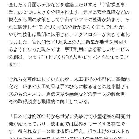
査したり月面ホテルなどを建築したりする『宇宙探査事
業』の３つに大きく分類されます。元々は安全保障などの
観点から国の政策として宇宙インフラの整備が始まり、そ
れに関連した“モノづくり”の分野が長らく主流でしたが、
やがて技術は民間に転用され、テクノロジーが大きく進化
しました。官民問わず1万以上の人工衛星が地球を周回す
るようになった現在では、宇宙利用による新しいサービス
の創出、つまり“コトづくり”が大きなトレンドとなってい
ます」
それらを可能にしているのが、人工衛星の小型化、高機能
化だ。いまや人工衛星は手のひらに載るほどの超小型サイ
ズのものもあり、通信速度や画像などのデータの解像度、
その取得頻度も飛躍的に向上している。
「日本では約20年前から世界に先駆けて小型衛星の研究開
発が始まっており、技術面では世界をリードする存在で
す。得られるデータ量は抜群に増え、打ち上げのコストも
下がった今、データサイエンスやIoTの分野で培われてい