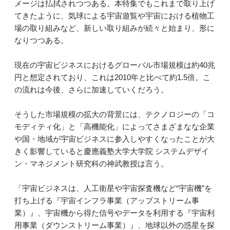
メージは払拭されつつある。本特集でもこれまで取り上げ
てきたように、気球による宇宙遊覧や宇宙における植物工
場の取り組みなど、新しい取り組みが続々と始まり、形に
なりつつある。
現在の宇宙ビジネスにおけるグローバル市場規模は約40兆
円と想定されており、これは2010年と比べて約1.5倍。こ
の流れは今後、さらに加速していくだろう。
そうした市場規模の拡大の背景には、テクノロジーの「コ
モディティ化」と「高機能化」によってさまざまなな企業
や国・地域が宇宙ビジネスに参入しやすくなったことが大
きく影響していると慶應義塾大学大学院 システムデザイ
ン・マネジメント研究科の神武教授は言う。
「宇宙ビジネスは、人工衛星や宇宙探査機など“宇宙機”を
打ち上げる『宇宙インフラ事業（アップストリーム事
業）』、宇宙機から得た信号やデータを利用する『宇宙利
用事業（ダウンストリーム事業）』、地球以外の惑星を探