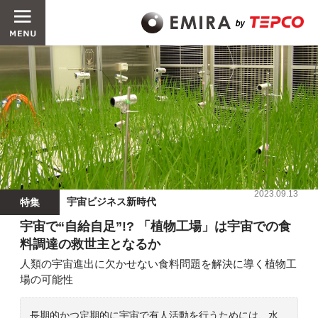
2023.09.13
宇宙ビジネス新時代
特集
宇宙で“自給自足”!? 「植物工場」は宇宙での食
料調達の救世主となるか
人類の宇宙進出に欠かせない食料問題を解決に導く植物工
場の可能性
長期的かつ定期的に宇宙で有人活動を行うためには、水