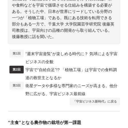
や食料などを宇宙で循環させる仕組みを構築する必要が
ある。そうした中、日本が世界にリードしている分野の
一つが「植物工場」である。既にある技術を転用できる
部分もある一方で、千葉大学 大学院園芸学研究院 後藤英
司教授は、宇宙向けの品種の開発から取り組んでいる。
後藤教授に話を聞いた。
“週末宇宙遊覧”が楽しめる時代に？ 気球による宇宙
第1回
ビジネスの全貌
宇宙で“自給自足”!? 「植物工場」は宇宙での食料調
第2回
達の救世主となるか
衛星データや多様な専門家のニーズが高まる。他分
第3回
野に広がる、宇宙ビジネス最前線
「宇宙ビジネス新時代」に戻る
“主食”となる農作物の栽培が第一課題