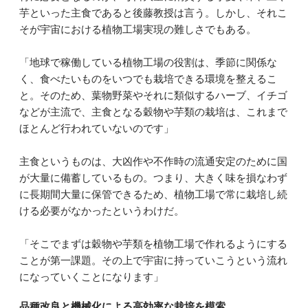
芋といった主食であると後藤教授は言う。しかし、それこ
そが宇宙における植物工場実現の難しさでもある。
「地球で稼働している植物工場の役割は、季節に関係な
く、食べたいものをいつでも栽培できる環境を整えるこ
と。そのため、葉物野菜やそれに類似するハーブ、イチゴ
などが主流で、主食となる穀物や芋類の栽培は、これまで
ほとんど行われていないのです」
主食というものは、大凶作や不作時の流通安定のために国
が大量に備蓄しているもの。つまり、大きく味を損なわず
に長期間大量に保管できるため、植物工場で常に栽培し続
ける必要がなかったというわけだ。
「そこでまずは穀物や芋類を植物工場で作れるようにする
ことが第一課題。その上で宇宙に持っていこうという流れ
になっていくことになります」
品種改良と機械化による高効率な栽培を模索