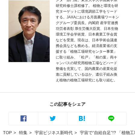
ンター部門長。東京大学大学院農学系
研究科修士課程修了。 植物と環境を研
究ターゲットに環境調節工学をリード
する。JAXAにおける月面農場ワーキン
ググループ委員長。内閣府 産学官連携
功労者表彰 厚生労働大臣賞、日本生物
環境工学会学術賞、日本農業工学会賞
などを受賞。現在は、日本学術会議連
携会員なども務める。経済産業省の支
援する「植物工場研究センター事業」
に取り組み、「松戸」「柏の葉」両キ
ャンパスの研究用植物工場などハード
整備を充実して、国内農業の産業化促
進に貢献しているほか、遺伝子組み換
え植物の植物工場研究にも取り組む。
この記事をシェア
TOP
特集
宇宙ビジネス新時代
宇宙で“自給自足”!? 「植