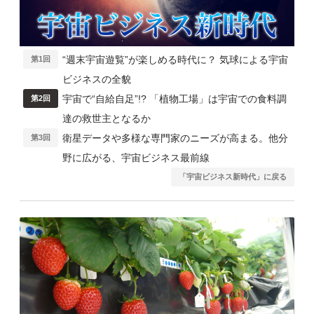
“週末宇宙遊覧”が楽しめる時代に？ 気球による宇宙
第1回
ビジネスの全貌
宇宙で“自給自足”!? 「植物工場」は宇宙での食料調
第2回
達の救世主となるか
衛星データや多様な専門家のニーズが高まる。他分
第3回
野に広がる、宇宙ビジネス最前線
「宇宙ビジネス新時代」に戻る