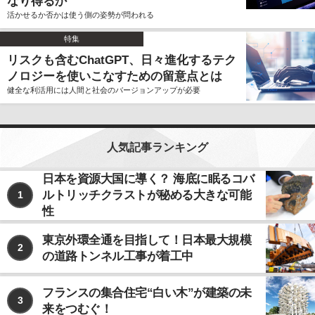
なり得るか
活かせるか否かは使う側の姿勢が問われる
特集
リスクも含むChatGPT、日々進化するテク
ノロジーを使いこなすための留意点とは
健全な利活用には人間と社会のバージョンアップが必要
人気記事ランキング
日本を資源大国に導く？ 海底に眠るコバ
ルトリッチクラストが秘める大きな可能
1
性
東京外環全通を目指して！日本最大規模
2
の道路トンネル工事が着工中
フランスの集合住宅“白い木”が建築の未
3
来をつむぐ！