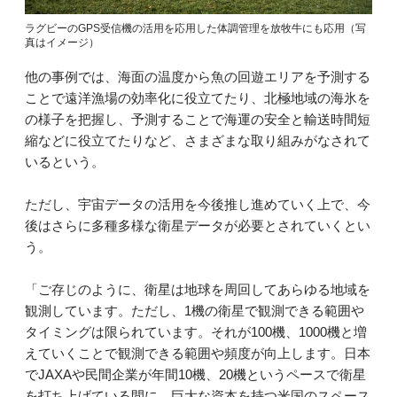
ラグビーのGPS受信機の活用を応用した体調管理を放牧牛にも応用（写
真はイメージ）
他の事例では、海面の温度から魚の回遊エリアを予測する
ことで遠洋漁場の効率化に役立てたり、北極地域の海氷を
の様子を把握し、予測することで海運の安全と輸送時間短
縮などに役立てたりなど、さまざまな取り組みがなされて
いるという。
ただし、宇宙データの活用を今後推し進めていく上で、今
後はさらに多種多様な衛星データが必要とされていくとい
う。
「ご存じのように、衛星は地球を周回してあらゆる地域を
観測しています。ただし、1機の衛星で観測できる範囲や
タイミングは限られています。それが100機、1000機と増
えていくことで観測できる範囲や頻度が向上します。日本
でJAXAや民間企業が年間10機、20機というペースで衛星
を打ち上げている間に、巨大な資本を持つ米国のスペース