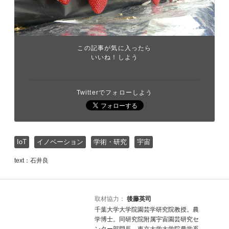
この記事が気に入ったら
いいね！しよう
Twitterでフォローしよう
IoT
イノベーション
学術・研究
宇宙
text：石井良
取材協力：
後藤英司
千葉大学大学院園芸学研究院教授。農
学博士。同研究院附属宇宙園芸研究セ