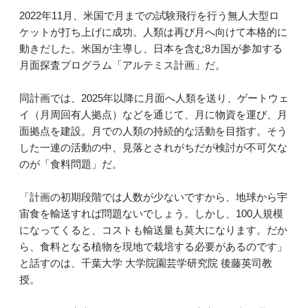
2022年11月、米国で月までの試験飛行を行う無人大型ロ
ケットが打ち上げに成功。人類は再び月へ向けて本格的に
動きだした。米国が主導し、日本を含む8カ国が参加する
月面探査プログラム「アルテミス計画」だ。
同計画では、2025年以降に月面へ人類を送り、ゲートウェ
イ（月周回有人拠点）などを通じて、月に物資を運び、月
面拠点を建設。月での人類の持続的な活動を目指す。そう
した一連の活動の中、見落とされがちだが検討が不可欠な
のが「食料問題」だ。
「計画の初期段階では人数が少ないですから、地球から宇
宙食を輸送すれば問題ないでしょう。しかし、100人規模
になってくると、コストも輸送量も莫大になります。だか
ら、食料となる植物を現地で栽培する必要があるのです」
と話すのは、千葉大学 大学院園芸学研究院 後藤英司教
授。