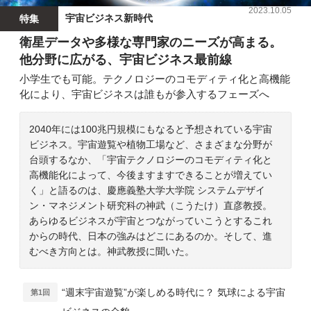
2023.10.05
宇宙ビジネス新時代
特集
衛星データや多様な専門家のニーズが高まる。
他分野に広がる、宇宙ビジネス最前線
小学生でも可能。テクノロジーのコモディティ化と高機能
化により、宇宙ビジネスは誰もが参入するフェーズへ
2040年には100兆円規模にもなると予想されている宇宙
ビジネス。宇宙遊覧や植物工場など、さまざまな分野が
台頭するなか、「宇宙テクノロジーのコモディティ化と
高機能化によって、今後ますますできることが増えてい
く」と語るのは、慶應義塾大学大学院 システムデザイ
ン・マネジメント研究科の神武（こうたけ）直彦教授。
あらゆるビジネスが宇宙とつながっていこうとするこれ
からの時代、日本の強みはどこにあるのか。そして、進
むべき方向とは。神武教授に聞いた。
“週末宇宙遊覧”が楽しめる時代に？ 気球による宇宙
第1回