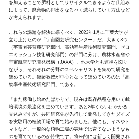
を加えることで肥料としてリサイクルできるような仕組み
によって、廃棄物の排出をなるべく減らしていく方法など
が考えられます」
これらの課題を解決に導くべく、2023年1月に千葉大学が
立ち上げたのが「宇宙園芸研究センター」だ。大きく3つ
（宇宙園芸育種研究部門、高効率生産技術研究部門、ゼロ
エミッション技術研究部門）の部門に分け、農林水産省や
宇宙航空研究開発機構（JAXA）、他大学とも連携を図り
ながら、それぞれの分野のスペシャリストを集めて研究を
進めている。後藤教授が中心となって進めているのは「高
効率生産技術研究部門」である。
「まだ稼働し始めたばかりで、現在は既存品種を用いて栽
培環境の最適化を進めています。あと2年くらいはかかる
見込みですが、共同研究先が先行して開発してきたダイズ
を実験用の植物工場で育て始めました。他にも、イネやト
マトなど、一般的な植物工場の実験では育てないようなも
のを育てているのが特徴です。将来的には新しく開発され