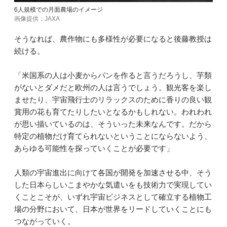
6人規模での月面農場のイメージ
画像提供：JAXA
そうなれば、農作物にも多様性が必要になると後藤教授は
続ける。
「米国系の人は小麦からパンを作ると言うだろうし、芋類
がないとダメだと欧州の人は言うでしょう。観光客を楽し
ませたり、宇宙飛行士のリラックスのために香りの良い観
賞用の花も育てたりしたいとなるかもしれない。われわれ
が思い描いているのは、そういった未来なんです。だから
特定の植物だけ育てられないということにならないよう、
あらゆる可能性を探っていくことが必要です」
人類の宇宙進出に向けて各国が開発を加速させる中、そう
した日本らしいこまやかな気遣いをも技術力で実現してい
くことこそが、いずれ宇宙ビジネスとして確立する植物工
場の分野において、日本が世界をリードしていくことにも
つながっていく。