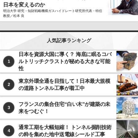
日本を変えるのか
明治大学 研究・知財戦略機構ガスハイドレート研究所代表・特任
教授／松本 良
人気記事ランキング
日本を資源大国に導く？ 海底に眠るコバ
ルトリッチクラストが秘める大きな可能
1
性
東京外環全通を目指して！日本最大規模
2
の道路トンネル工事が着工中
フランスの集合住宅“白い木”が建築の未
3
来をつむぐ！
通常工期を大幅短縮！ トンネル掘削技術
4
の粋を集めた地中送電線シールド工事