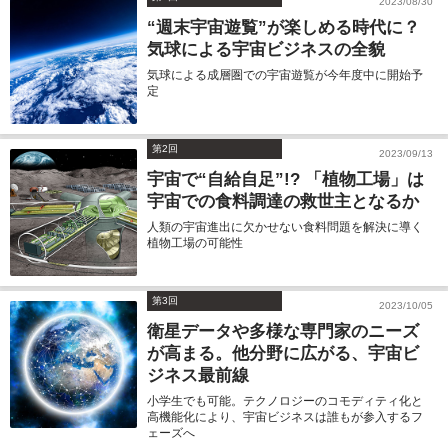
2023/08/30
“週末宇宙遊覧”が楽しめる時代に？
気球による宇宙ビジネスの全貌
気球による成層圏での宇宙遊覧が今年度中に開始予
定
第2回
2023/09/13
宇宙で“自給自足”!? 「植物工場」は
宇宙での食料調達の救世主となるか
人類の宇宙進出に欠かせない食料問題を解決に導く
植物工場の可能性
第3回
2023/10/05
衛星データや多様な専門家のニーズ
が高まる。他分野に広がる、宇宙ビ
ジネス最前線
小学生でも可能。テクノロジーのコモディティ化と
高機能化により、宇宙ビジネスは誰もが参入するフ
ェーズへ