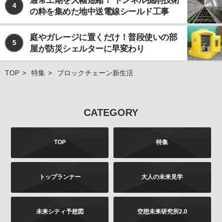
通常工期を大幅短縮！ トンネル掘削技術
4
の粋を集めた地中送電線シールド工事
庭やガレージに置くだけ！普段使いの部
5
屋が防災シェルターに早変わり
TOP
特集
ブロックチェーン新生活
CATEGORY
TOP
特集
トップランナー
大人の未来見学
未来シティ予想図
空想未来研究所2.0