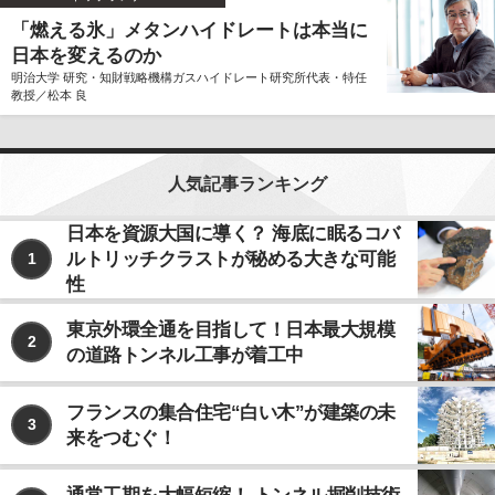
「燃える氷」メタンハイドレートは本当に
日本を変えるのか
明治大学 研究・知財戦略機構ガスハイドレート研究所代表・特任
教授／松本 良
人気記事ランキング
日本を資源大国に導く？ 海底に眠るコバ
ルトリッチクラストが秘める大きな可能
1
性
東京外環全通を目指して！日本最大規模
2
の道路トンネル工事が着工中
フランスの集合住宅“白い木”が建築の未
3
来をつむぐ！