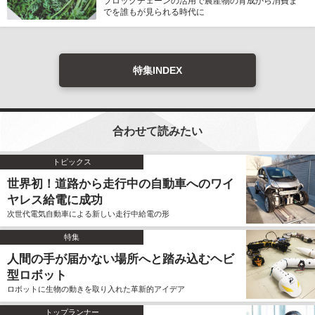
ブロックチェーンの活用で農産物の育成から消費ま
でを誰もが見られる時代に
特集INDEX
合わせて読みたい
トピックス
世界初！道路から走行中の自動車へのワイ
ヤレス給電に成功
次世代電気自動車による新しい走行中給電の形
特集
人間の手が届かない場所へと踏み込むヘビ
型ロボット
ロボットに生物の動きを取り入れた革新的アイデア
トップランナー