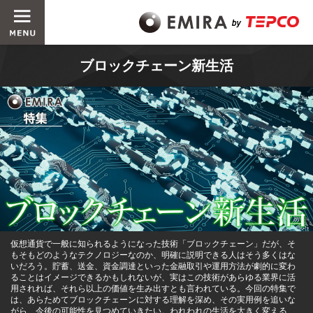
ブロックチェーン新生活
仮想通貨で一般に知られるようになった技術「ブロックチェーン」だが、そ
もそもどのようなテクノロジーなのか、明確に説明できる人はそう多くはな
いだろう。貯蓄、送金、資金調達といった金融取引や運用方法が劇的に変わ
ることはイメージできるかもしれないが、実はこの技術があらゆる業界に活
用されれば、それら以上の価値を生み出すとも言われている。今回の特集で
は、あらためてブロックチェーンに対する理解を深め、その実用例を追いな
がら、今後の可能性を見つめていきたい。われわれの生活を大きく変える、