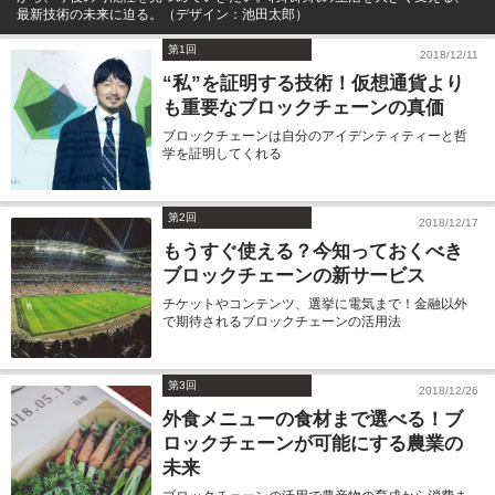
最新技術の未来に迫る。（デザイン：池田太郎）
第1回
2018/12/11
“私”を証明する技術！仮想通貨より
も重要なブロックチェーンの真価
ブロックチェーンは自分のアイデンティティーと哲
学を証明してくれる
第2回
2018/12/17
もうすぐ使える？今知っておくべき
ブロックチェーンの新サービス
チケットやコンテンツ、選挙に電気まで！金融以外
で期待されるブロックチェーンの活用法
第3回
2018/12/26
外食メニューの食材まで選べる！ブ
ロックチェーンが可能にする農業の
未来