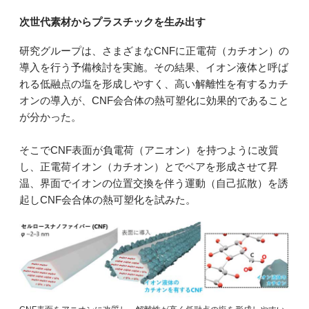
次世代素材からプラスチックを生み出す
研究グループは、さまざまなCNFに正電荷（カチオン）の
導入を行う予備検討を実施。その結果、イオン液体と呼ば
れる低融点の塩を形成しやすく、高い解離性を有するカチ
オンの導入が、CNF会合体の熱可塑化に効果的であること
が分かった。
そこでCNF表面が負電荷（アニオン）を持つように改質
し、正電荷イオン（カチオン）とでペアを形成させて昇
温、界面でイオンの位置交換を伴う運動（自己拡散）を誘
起しCNF会合体の熱可塑化を試みた。