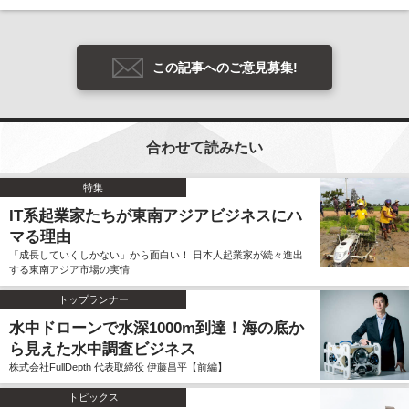
この記事へのご意見募集!
合わせて読みたい
特集
IT系起業家たちが東南アジアビジネスにハ
マる理由
「成長していくしかない」から面白い！ 日本人起業家が続々進出
する東南アジア市場の実情
トップランナー
水中ドローンで水深1000m到達！海の底か
ら見えた水中調査ビジネス
株式会社FullDepth 代表取締役 伊藤昌平【前編】
トピックス