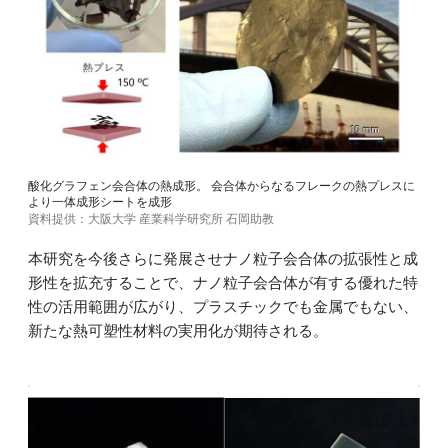
酸化グラフェン会合体の熱成形。 会合体からなるフレークの熱プレスに
より一体成形シートを成形
資料提供：大阪大学 産業科学研究所 石岡助教
本研究を今後さらに発展させナノ粒子会合体の拡張性と成
形性を拡充することで、ナノ粒子会合体が有する優れた特
性の活用範囲が広がり、プラスチックでも金属でもない、
新たな熱可塑性材料の実用化が期待される。