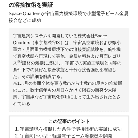
の溶接技術を実証
Space Quartersが宇宙重力模擬環境で小型電子ビーム金属
接合などに成功
宇宙建築システムを開発している株式会社Space
Quarters（東京都渋谷区）は、宇宙真空環境および微小
重力・月面重力模擬環境下での溶接実証試験を、航空機
で真空状態を再現して実施。金属材料および月面レゴリ
※1
ス
建材の溶接に成功し、宇宙での実施工環境と同等の
条件下での良好な接合状態と十分な接合強度を確認し
た。その詳細を解説する。
※1…月の表面全体を覆う数mから十数mの厚さの堆積層
のこと。数十億年もの月日をかけて隕石の衝突や太陽
風、宇宙線など宇宙風化作用によって生み出されたとさ
れている
この記事のポイント
宇宙環境を模擬した条件で溶接技術の実証に成功
宇宙向け小型・軽量電子ビーム溶接機を開発