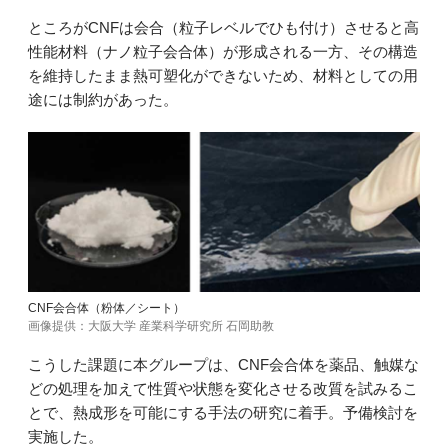
ところがCNFは会合（粒子レベルでひも付け）させると高
性能材料（ナノ粒子会合体）が形成される一方、その構造
を維持したまま熱可塑化ができないため、材料としての用
途には制約があった。
CNF会合体（粉体／シート）
画像提供：大阪大学 産業科学研究所 石岡助教
こうした課題に本グループは、CNF会合体を薬品、触媒な
どの処理を加えて性質や状態を変化させる改質を試みるこ
とで、熱成形を可能にする手法の研究に着手。予備検討を
実施した。