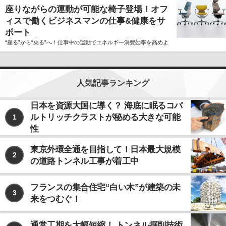
座りながらの運動が可能な椅子登場！オフ
ィスで働くビジネスマンの仕事&健康をサ
ポート
“座る”から“乗る”へ！仕事中の運動でエネルギー消費効率を高めよ
人気記事ランキング
日本を資源大国に導く？ 海底に眠るコバ
ルトリッチクラストが秘める大きな可能
1
性
東京外環全通を目指して！日本最大規模
2
の道路トンネル工事が着工中
フランスの集合住宅“白い木”が建築の未
3
来をつむぐ！
通常工期を大幅短縮！ トンネル掘削技術