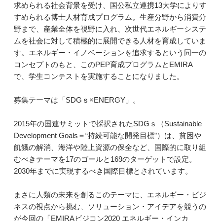
求められる社会背景を受け、国公私立連携13大学によりす
すめられる博士人材育成プログラム。生産分野から消費分
野まで、産業全体を視野に入れ、次世代エネルギーシステ
ムを社会に対して積極的に展開できる人材を育成していま
す。エネルギー・イノベーションを追求するという同一の
コンセプトのもと、このPEP育成プログラムとEMIRA
で、学生コンテストを実施することになりました。
募集テーマは「SDGｓ×ENERGY」。
2015年の国連サミットで採択されたSDGｓ（Sustainable
Development Goals＝“持続可能な開発目標”）は、貧困や
飢餓の解消、海洋や陸上資源の保全など、国際的に取り組
むべきテーマを17のゴールと169のターゲットで設定。
2030年までに実現するべき国際目標とされています。
まさに人類の未来を創るこのテーマに、エネルギー・ビジ
ネスの視点から挑む、ソリューション・アイデアを競うの
が今回の「EMIRAビジコン2020 エネルギー・インカ