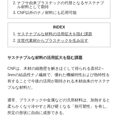
ナフサ由来プラスチックの代替となるサステナブ
ル材料として期待
CNF以外のナノ材料にも応用可能
INDEX
サステナブルな材料の活用拡大を阻む課題
次世代素材からプラスチックを生み出す
サステナブルな材料の活用拡大を阻む課題
CNFは、木材の細胞壁を解きほぐして得られる直径2～
3nmの結晶性ナノ繊維で、優れた機械特性および熱特性を
有することで今後の活用が期待される木材由来のサステナ
ブルな材料だ。
通常、プラスチックや金属などの汎用材料は、加熱すると
柔らかくなり冷やすと再び硬くなる「熱可塑性」を有し、
所定の形状に自由に成形できる。