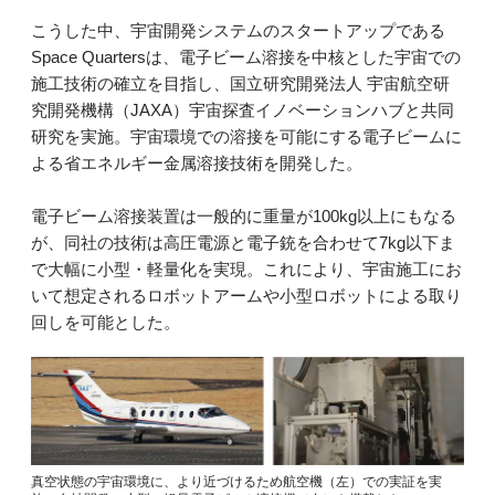
こうした中、宇宙開発システムのスタートアップである
Space Quartersは、電子ビーム溶接を中核とした宇宙での
施工技術の確立を目指し、国立研究開発法人 宇宙航空研
究開発機構（JAXA）宇宙探査イノベーションハブと共同
研究を実施。宇宙環境での溶接を可能にする電子ビームに
よる省エネルギー金属溶接技術を開発した。
電子ビーム溶接装置は一般的に重量が100kg以上にもなる
が、同社の技術は高圧電源と電子銃を合わせて7kg以下ま
で大幅に小型・軽量化を実現。これにより、宇宙施工にお
いて想定されるロボットアームや小型ロボットによる取り
回しを可能とした。
真空状態の宇宙環境に、より近づけるため航空機（左）での実証を実