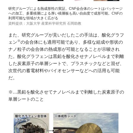
研究グループによる熱成形性の実証。CNF会合体のシートはパッケージ
への加工、多重積層による厚い積層板も高い自由度で成形可能。CNFの
利用可能な領域が大きく広がる
資料提供：大阪大学 産業科学研究所 石岡助教
また、研究グループが見いだしたこの手法は、酸化グラフ
※
ェン
の会合体にも適用可能であり、多様な組成や形状の
ナノ粒子の会合体の熱成形が可能となることが示唆され
た。酸化グラフェンは黒鉛を酸化させナノレベルまで剥離
した炭素原子の単層シートで、プラスチックなどと混ぜ、
次世代の蓄電材料やバイオセンサーなどへの活用も可能
だ。
※…黒鉛を酸化させてナノレベルまで剥離した炭素原子の
単層シートのこと