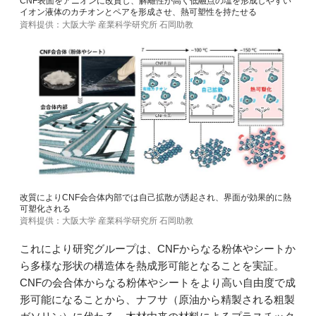
CNF表面をアニオンに改質し、解離性が高く低融点の塩を形成しやすい
イオン液体のカチオンとペアを形成させ、熱可塑性を持たせる
資料提供：大阪大学 産業科学研究所 石岡助教
改質によりCNF会合体内部では自己拡散が誘起され、界面が効果的に熱
可塑化される
資料提供：大阪大学 産業科学研究所 石岡助教
これにより研究グループは、CNFからなる粉体やシートか
ら多様な形状の構造体を熱成形可能となることを実証。
CNFの会合体からなる粉体やシートをより高い自由度で成
形可能になることから、ナフサ（原油から精製される粗製