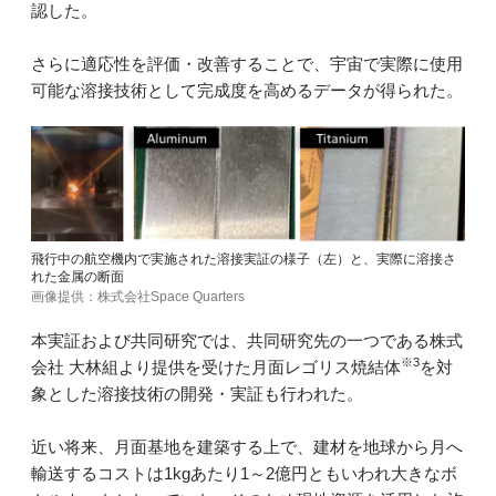
認した。
さらに適応性を評価・改善することで、宇宙で実際に使用
可能な溶接技術として完成度を高めるデータが得られた。
飛行中の航空機内で実施された溶接実証の様子（左）と、実際に溶接さ
れた金属の断面
画像提供：株式会社Space Quarters
本実証および共同研究では、共同研究先の一つである株式
※3
会社 大林組より提供を受けた月面レゴリス焼結体
を対
象とした溶接技術の開発・実証も行われた。
近い将来、月面基地を建築する上で、建材を地球から月へ
輸送するコストは1kgあたり1～2億円ともいわれ大きなボ