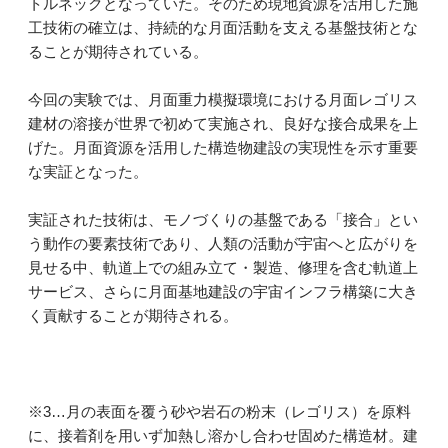
トルネックとなっていた。そのため現地資源を活用した施
工技術の確立は、持続的な月面活動を支える基盤技術とな
ることが期待されている。
今回の実験では、月面重力模擬環境における月面レゴリス
建材の溶接が世界で初めて実施され、良好な接合成果を上
げた。月面資源を活用した構造物建設の実現性を示す重要
な実証となった。
実証された技術は、モノづくりの基盤である「接合」とい
う動作の要素技術であり、人類の活動が宇宙へと広がりを
見せる中、軌道上での組み立て・製造、修理を含む軌道上
サービス、さらに月面基地建設の宇宙インフラ構築に大き
く貢献することが期待される。
※3…月の表面を覆う砂や岩石の粉末（レゴリス）を原料
に、接着剤を用いず加熱し溶かし合わせ固めた構造材。建