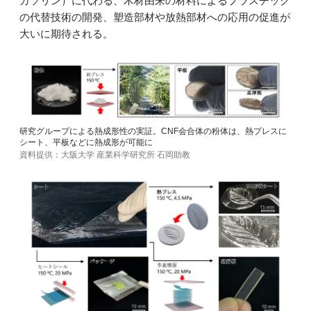
ガソリン）に代わる、木材由来の材料によるプラスチック
の代替技術の開発、塑造部材や放熱部材への応用の促進が
大いに期待される。
研究グループによる熱成形性の実証。CNF会合体の粉体は、熱プレスに
シート、平板などに熱成形が可能に
資料提供：大阪大学 産業科学研究所 石岡助教