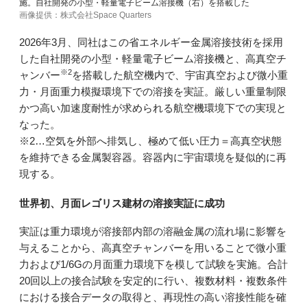
施。自社開発の小型・軽量電子ビーム溶接機（右）を搭載した
画像提供：株式会社Space Quarters
2026年3月、同社はこの省エネルギー金属溶接技術を採用
した自社開発の小型・軽量電子ビーム溶接機と、高真空チ
※2
ャンバー
を搭載した航空機内で、宇宙真空および微小重
力・月面重力模擬環境下での溶接を実証。厳しい重量制限
かつ高い加速度耐性が求められる航空機環境下での実現と
なった。
※2…空気を外部へ排気し、極めて低い圧力＝高真空状態
を維持できる金属製容器。容器内に宇宙環境を疑似的に再
現する。
世界初、月面レゴリス建材の溶接実証に成功
実証は重力環境が溶接部内部の溶融金属の流れ場に影響を
与えることから、高真空チャンバーを用いることで微小重
力および1/6Gの月面重力環境下を模して試験を実施。合計
20回以上の接合試験を安定的に行い、複数材料・複数条件
における接合データの取得と、再現性の高い溶接性能を確