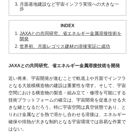
月面基地建設など宇宙インフラ実現への大きな一
歩
INDEX
JAXAとの共同研究、省エネルギー金属溶接技術を
開発
世界初、月面レゴリス建材の溶接実証に成功
JAXAとの共同研究、省エネルギー金属溶接技術を開発
近い将来、宇宙開発が進むことで軌道上や月面でインフラ
となる大規模構造物の建設は重要性を増す。そして、宇宙
空間における構造物の製造・組み立て・修理を可能にする
技術プラットフォームの確立は、宇宙開発を促進させる大
きな鍵となるだろう。特に宇宙空間は真空状態であり、と
りわけ金属などを熱で溶かし合わせる溶接は、エネルギー
確保や排熱が大きな制約となる宇宙環境では容易な作業で
はない。