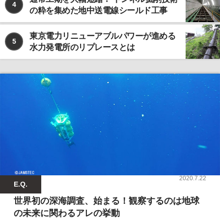
4
の粋を集めた地中送電線シールド工事
東京電力リニューアブルパワーが進める
5
水力発電所のリプレースとは
2020.7.22
E.Q.
世界初の深海調査、始まる！観察するのは地球
の未来に関わるアレの挙動