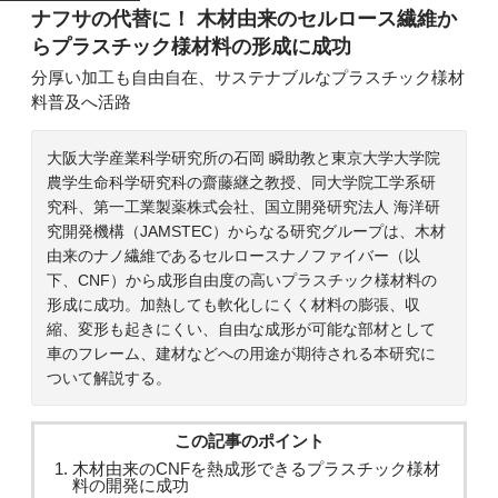
ナフサの代替に！ 木材由来のセルロース繊維か
らプラスチック様材料の形成に成功
分厚い加工も自由自在、サステナブルなプラスチック様材
料普及へ活路
大阪大学産業科学研究所の石岡 瞬助教と東京大学大学院
農学生命科学研究科の齋藤継之教授、同大学院工学系研
究科、第一工業製薬株式会社、国立開発研究法人 海洋研
究開発機構（JAMSTEC）からなる研究グループは、木材
由来のナノ繊維であるセルロースナノファイバー（以
下、CNF）から成形自由度の高いプラスチック様材料の
形成に成功。加熱しても軟化しにくく材料の膨張、収
縮、変形も起きにくい、自由な成形が可能な部材として
車のフレーム、建材などへの用途が期待される本研究に
ついて解説する。
この記事のポイント
木材由来のCNFを熱成形できるプラスチック様材
料の開発に成功