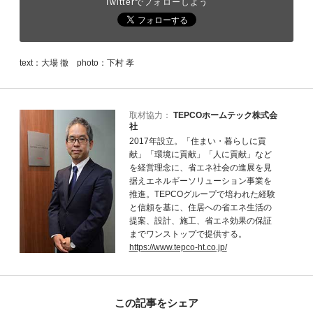
Twitterでフォローしよう
text：大場 徹 photo：下村 孝
取材協力：
TEPCOホームテック株式会
社
2017年設立。「住まい・暮らしに貢
献」「環境に貢献」「人に貢献」など
を経営理念に、省エネ社会の進展を見
据えエネルギーソリューション事業を
推進。TEPCOグループで培われた経験
と信頼を基に、住居への省エネ生活の
提案、設計、施工、省エネ効果の保証
までワンストップで提供する。
https://www.tepco-ht.co.jp/
この記事をシェア