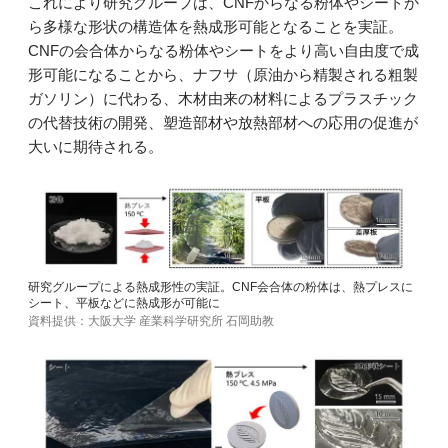
これにより研究グループは、CNFからなる粉体やシートか
ら多様な形状の構造体を熱成形可能となることを実証。
CNFの会合体からなる粉体やシートをより高い自由度で成
形可能になることから、ナフサ（原油から精製される粗製
ガソリン）に代わる、木材由来の材料によるプラスチック
の代替技術の開発、塑造部材や放熱部材への応用の促進が
大いに期待される。
研究グループによる熱成形性の実証。CNF会合体の粉体は、熱プレスに
シート、平板などに熱成形が可能に
資料提供：大阪大学 産業科学研究所 石岡助教