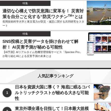
特集
適切な心構えで防災意識に変革を！ 災害対
TM
策を自分ごと化する“防災ワクチン
”とは
長岡技術科学大学と東京電力が防災・減災に関する共同研究をスタ
ート
特集
SNS投稿と災害データを掛け合わせて解
析！ AI災害予測が秘める可能性
【AI予測】AIリアルタイム危機管理情報サービス「Spectee Pro」
が取り組むAIによる災害予測の未来とは
人気記事ランキング
日本を資源大国に導く？ 海底に眠るコバ
ルトリッチクラストが秘める大きな可能
1
性
東京外環全通を目指して！日本最大規模