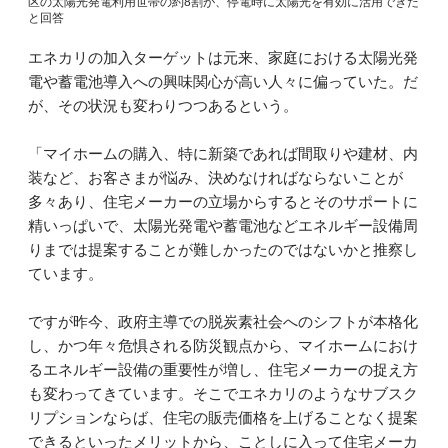
区の太陽光発電利用世帯の約8割が、停電時に太陽光を有効に活用できた
と回答
エネカリの加入ターゲットは元来、家庭における太陽光発
電や蓄電池導入への興味関心が高い人々に偏っていた。だ
が、その状況も変わりつつあるという。
「マイホームの購入、特に新築であれば間取りや建材、内
装など、お客さまが悩み、決めなければならないことが
多々あり、住宅メーカーの立場からするとそのサポートに
精いっぱいで、太陽光発電や蓄電池などエネルギー設備周
りまでは提案することが難しかったのではないかと推察し
ています。
ですが昨今、政府主導での脱炭素社会へのシフトが本格化
し、かつ年々危惧される防災観点から、マイホームにおけ
るエネルギー設備の重要性が増し、住宅メーカーの捉え方
も変わってきています。そこでエネカリのようなサブスク
リプションならば、住宅の販売価格を上げることなく提案
できるといったメリットから、ことしに入って住宅メーカ