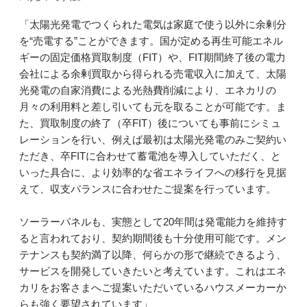
「太陽光発電でつくられた電気は家庭で使う以外に余剰分
を“売電する”ことができます。国が定める再生可能エネル
ギーの固定価格買取制度（FIT）や、FIT期間終了後の電力
会社による余剰買取から得られる売電収入に加えて、太陽
光発電の自家消費による光熱費削減により、エネカリの
月々の利用料と差し引いても元を取ることが可能です。ま
た、買取制度の終了（卒FIT）後についても事前にシミュ
レーションを行い、例えば最初は太陽光発電のみご契約い
ただき、卒FITに合わせて蓄電池を導入していただく、と
いった具合に、より効率的な省エネライフへの移行を見据
えて、収支バランスに合わせたご提案を行っています。
ソーラーパネルも、実態として20年間は発電能力を維持す
ると言われており、契約期間後も十分使用可能です。メン
テナンスも契約満了以降、何らかの形で継続できるよう、
サービスを開発していきたいと考えています。これはエネ
カリをお客さまへご提案いただいているハウスメーカーか
らも強く要望されています」