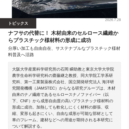
2026.7.28
トピックス
ナフサの代替に！ 木材由来のセルロース繊維か
らプラスチック様材料の形成に成功
分厚い加工も自由自在、サステナブルなプラスチック様材
料普及へ活路
大阪大学産業科学研究所の石岡 瞬助教と東京大学大学院
農学生命科学研究科の齋藤継之教授、同大学院工学系研
究科、第一工業製薬株式会社、国立開発研究法人 海洋研
究開発機構（JAMSTEC）からなる研究グループは、木材
由来のナノ繊維であるセルロースナノファイバー（以
下、CNF）から成形自由度の高いプラスチック様材料の
形成に成功。加熱しても軟化しにくく材料の膨張、収
縮、変形も起きにくい、自由な成形が可能な部材として
車のフレーム、建材などへの用途が期待される本研究に
ついて解説する。