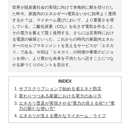
世界が脱炭素社会の実現に向けて本格的に舵を切りだし
た昨今。家庭内のエネルギー=電気をいかに効率よく運用
するか？は、マイホーム選びにおいて、より重要さを増
している。二酸化炭素（CO
）を出さず電気を作ること、
2
その電力を蓄えて賢く使用する、さらには災害時におけ
る電源の確保といった、これからの時代の家庭内エネル
ギーのセルフマネジメントを支えるサービスが「エネカ
リ」である。今回は「エネカリ」の特徴や事業のビジョ
ンを伺い、より豊かな未来を子供たちへ託すことにつな
がる家づくりのヒントを見出す。
INDEX
サブスクリプションで始める省エネと防災
変わりつつある家庭における電力のあり方
エネカリ普及が実現させる“電力の見える化”と“電
力の新たな使い方”
エネカリが支える豊かなマイホーム・ライフ