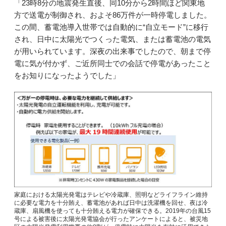
「23時8分の地震発生直後、同10分から2時間ほど関東地
方で送電が制御され、およそ86万件が一時停電しました。
この間、蓄電池導入世帯では自動的に“自立モード”に移行
され、日中に太陽光でつくった電気、または蓄電池の電気
が用いられています。深夜の出来事でしたので、朝まで停
電に気が付かず、ご近所同士での会話で停電があったこと
をお知りになったようでした」
家庭における太陽光発電はテレビや冷蔵庫、照明などライフライン維持
に必要な電力を十分賄え、蓄電池があれば日中は洗濯機を回せ、夜は冷
蔵庫、扇風機を使っても十分賄える電力が確保できる。2019年の台風15
号による被害後に太陽光発電協会が行ったアンケートによると、被災地