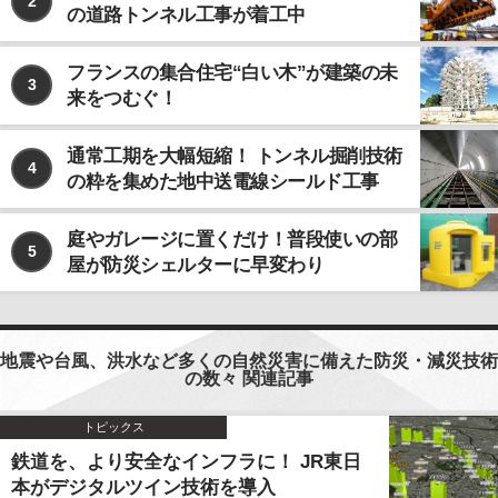
2
の道路トンネル工事が着工中
フランスの集合住宅“白い木”が建築の未
3
来をつむぐ！
通常工期を大幅短縮！ トンネル掘削技術
4
の粋を集めた地中送電線シールド工事
庭やガレージに置くだけ！普段使いの部
5
屋が防災シェルターに早変わり
地震や台風、洪水など多くの自然災害に備えた防災・減災技術
の数々 関連記事
トピックス
鉄道を、より安全なインフラに！ JR東日
本がデジタルツイン技術を導入