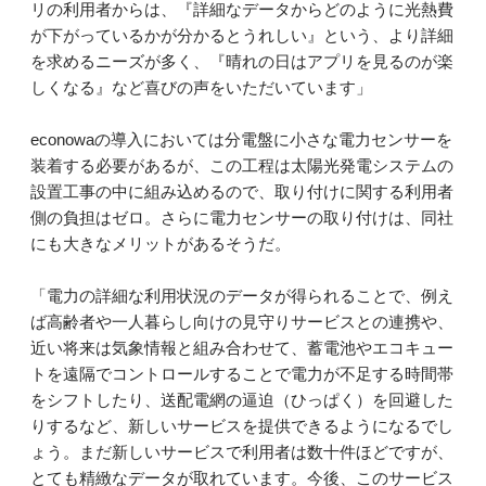
リの利用者からは、『詳細なデータからどのように光熱費
が下がっているかが分かるとうれしい』という、より詳細
を求めるニーズが多く、『晴れの日はアプリを見るのが楽
しくなる』など喜びの声をいただいています」
econowaの導入においては分電盤に小さな電力センサーを
装着する必要があるが、この工程は太陽光発電システムの
設置工事の中に組み込めるので、取り付けに関する利用者
側の負担はゼロ。さらに電力センサーの取り付けは、同社
にも大きなメリットがあるそうだ。
「電力の詳細な利用状況のデータが得られることで、例え
ば高齢者や一人暮らし向けの見守りサービスとの連携や、
近い将来は気象情報と組み合わせて、蓄電池やエコキュー
トを遠隔でコントロールすることで電力が不足する時間帯
をシフトしたり、送配電網の逼迫（ひっぱく）を回避した
りするなど、新しいサービスを提供できるようになるでし
ょう。まだ新しいサービスで利用者は数十件ほどですが、
とても精緻なデータが取れています。今後、このサービス