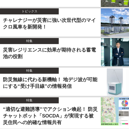
トピックス
チャレナジーが災害に強い次世代型のマイ
クロ風車を新開発！
特集
災害レジリエンスに効果が期待される蓄電
池の役割
特集
防災無線に代わる新機軸！ 地デジ波が可能
にする“受け手目線”の情報発信
特集
“適切な避難誘導”でアクション喚起！ 防災
チャットボット「SOCDA」が実現する被
災住民への的確な情報共有