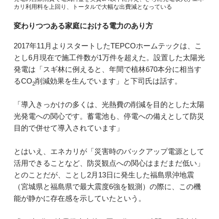
カリ利用料を上回り、トータルで大幅な出費減となっている
変わりつつある家庭における電力のあり方
2017年11月よりスタートしたTEPCOホームテックは、こ
とし6月現在で施工件数が1万件を超えた。設置した太陽光
発電は「スギ林に例えると、年間で植林670本分に相当す
るCO
削減効果を生んでいます」と下司氏は話す。
2
「導入きっかけの多くは、光熱費の削減を目的とした太陽
光発電への関心です。蓄電池も、停電への備えとして防災
目的で併せて導入されています」
とはいえ、エネカリが「災害時のバックアップ電源として
活用できることなど、防災観点への関心はまだまだ低い」
とのことだが、ことし2月13日に発生した福島県沖地震
（宮城県と福島県で最大震度6強を観測）の際に、この機
能が静かに存在感を示していたという。