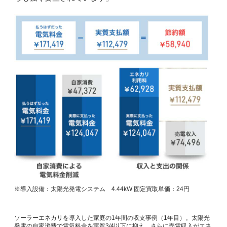
※導入設備：太陽光発電システム 4.44kW 固定買取単価：24円
ソーラーエネカリを導入した家庭の1年間の収支事例（1年目）。太陽光
発電の自家消費で電気料金を実質3/4以下に抑え、さらに売電収入がエネ