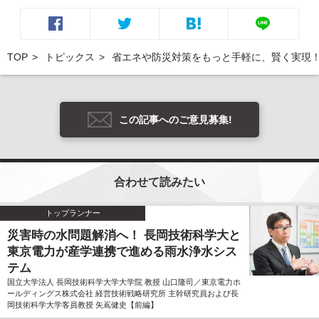
TOP
トピックス
省エネや防災対策をもっと手軽に、賢く実現！
この記事へのご意見募集!
合わせて読みたい
トップランナー
災害時の水問題解消へ！ 長岡技術科学大と
東京電力が産学連携で進める雨水浄水シス
テム
国立大学法人 長岡技術科学大学大学院 教授 山口隆司／東京電力ホ
ールディングス株式会社 経営技術戦略研究所 主幹研究員および長
岡技術科学大学客員教授 矢嶌健史【前編】