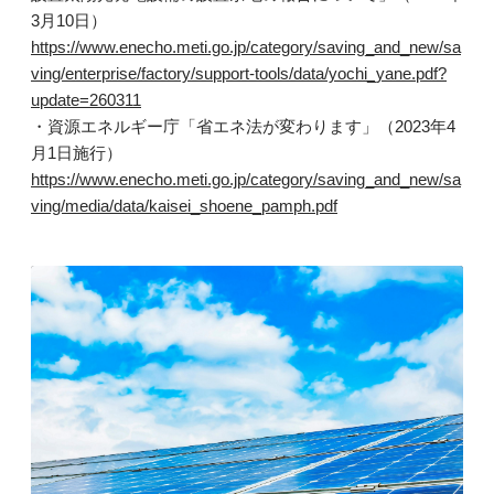
3月10日）
https://www.enecho.meti.go.jp/category/saving_and_new/sa
ving/enterprise/factory/support-tools/data/yochi_yane.pdf?
update=260311
・資源エネルギー庁「省エネ法が変わります」（2023年4
月1日施行）
https://www.enecho.meti.go.jp/category/saving_and_new/sa
ving/media/data/kaisei_shoene_pamph.pdf