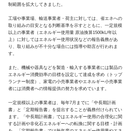
制範囲を拡大してきました。
工場や事業場、輸送事業者・荷主に対しては、省エネへの
取り組みの目安となる判断基準を示すとともに、一定規模
以上の事業者（エネルギー使用量 原油換算1500kL/年以
上）に対してはエネルギー使用状況などの報告義務があ
り、取り組みが不十分な場合には指導や助言が行われま
す。
また、機械や器具などを製造・輸入する事業者には製品の
エネルギー消費効率の目標を設定して達成を求め（トップ
ランナー制度）、家電の小売事業者やエネルギー小売事業
者には消費者への情報提供の努力を求めています。
一定規模以上の事業者は、毎年7月までに「中長期計画
書」と「定期報告書」を提出することが義務付けられてい
ます。「中長期計画書」ではエネルギー使用の合理化に関
する計画や非化石エネルギーへの転換に関する目標・計画
を、「定期報告書」では毎年度のエネルギー使用量やエネ