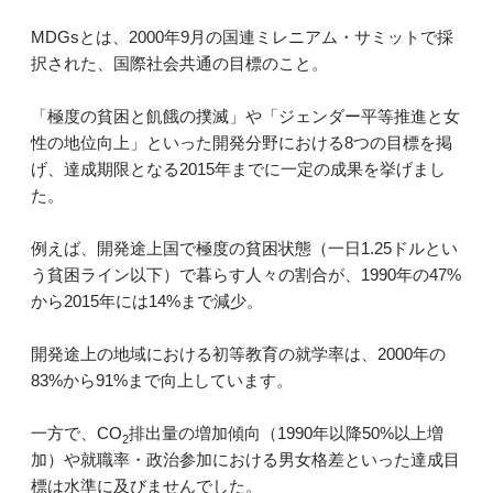
MDGsとは、2000年9月の国連ミレニアム・サミットで採
択された、国際社会共通の目標のこと。
「極度の貧困と飢餓の撲滅」や「ジェンダー平等推進と女
性の地位向上」といった開発分野における8つの目標を掲
げ、達成期限となる2015年までに一定の成果を挙げまし
た。
例えば、開発途上国で極度の貧困状態（一日1.25ドルとい
う貧困ライン以下）で暮らす人々の割合が、1990年の47%
から2015年には14%まで減少。
開発途上の地域における初等教育の就学率は、2000年の
83%から91%まで向上しています。
一方で、CO
排出量の増加傾向（1990年以降50%以上増
2
加）や就職率・政治参加における男女格差といった達成目
標は水準に及びませんでした。