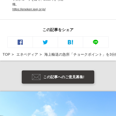
職。
https://eneken.ieej.or.jp/
この記事をシェア
TOP
エネペディア
海上輸送の急所「チョークポイント」を3分
この記事へのご意見募集!