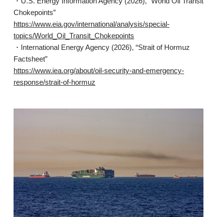
・U.S. Energy Information Agency (2026), “World Oil Transit
Chokepoints”
https://www.eia.gov/international/analysis/special-
topics/World_Oil_Transit_Chokepoints
・International Energy Agency (2026), “Strait of Hormuz
Factsheet”
https://www.iea.org/about/oil-security-and-emergency-
response/strait-of-hormuz