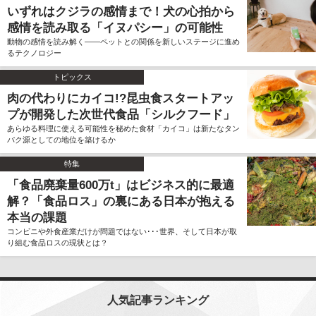
いずれはクジラの感情まで！犬の心拍から
感情を読み取る「イヌパシー」の可能性
動物の感情を読み解く――ペットとの関係を新しいステージに進め
るテクノロジー
トピックス
肉の代わりにカイコ!?昆虫食スタートアッ
プが開発した次世代食品「シルクフード」
あらゆる料理に使える可能性を秘めた食材「カイコ」は新たなタン
パク源としての地位を築けるか
特集
「食品廃棄量600万t」はビジネス的に最適
解？「食品ロス」の裏にある日本が抱える
本当の課題
コンビニや外食産業だけが問題ではない･･･世界、そして日本が取
り組む食品ロスの現状とは？
人気記事ランキング