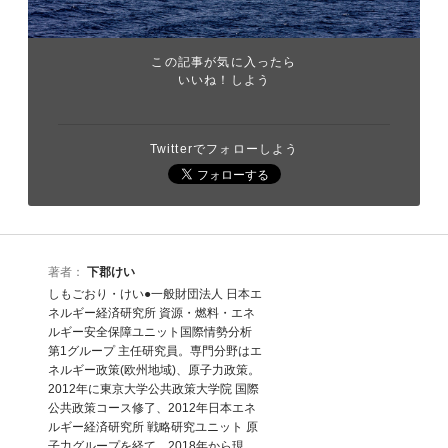
この記事が気に入ったら
いいね！しよう
Twitterでフォローしよう
著者：
下郡けい
しもごおり・けい●一般財団法人 日本エ
ネルギー経済研究所 資源・燃料・エネ
ルギー安全保障ユニット国際情勢分析
第1グループ 主任研究員。専門分野はエ
ネルギー政策(欧州地域)、原子力政策。
2012年に東京大学公共政策大学院 国際
公共政策コース修了、2012年日本エネ
ルギー経済研究所 戦略研究ユニット 原
子力グループを経て、2018年から現