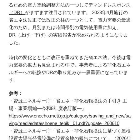
るための電力需給調整方法の一つして
デマンドレスポンス
（DR）
がますます注目されています。 2023年4月施行の
省エネ法改正では改正の柱の一つとして、電力需要の最適
化のため、月別または時間帯別の電気使用量に加え、
DR（上げ・下げ）の実績報告が求められるようになりま
した。
時代の変化とともに改正を重ねてきた省エネ法。今後は電
力需要の拡大も見込まれる中で、事業者による非化石エネ
ルギーへの転換やDRの取り組みが一層重要になっていま
す。
参考：
・資源エネルギー庁「省エネ・非化石転換法の手引き 工
場・事業場編―令和8年度改訂版―」
https://www.enecho.meti.go.jp/category/saving_and_new/sa
ving/media/data/shoene_tebiki_01.pdf?update=260610
・資源エネルギー庁「省エネ・非化石転換法に基づく屋根
設置太陽光発電設備の設置余地の報告について」（2026年