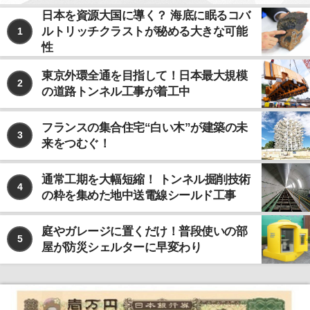
日本を資源大国に導く？ 海底に眠るコバ
ルトリッチクラストが秘める大きな可能
1
性
東京外環全通を目指して！日本最大規模
2
の道路トンネル工事が着工中
フランスの集合住宅“白い木”が建築の未
3
来をつむぐ！
通常工期を大幅短縮！ トンネル掘削技術
4
の粋を集めた地中送電線シールド工事
庭やガレージに置くだけ！普段使いの部
5
屋が防災シェルターに早変わり