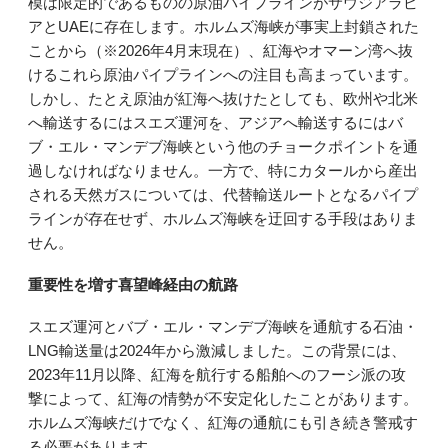
模は限定的であるものの原油パイプラインがサウジアラビ
アとUAEに存在します。ホルムズ海峡が事実上封鎖された
ことから（※2026年4月末現在）、紅海やオマーン湾へ抜
けるこれら原油パイプラインへの注目も高まっています。
しかし、たとえ原油が紅海へ抜けたとしても、欧州や北米
へ輸送するにはスエズ運河を、アジアへ輸送するにはバ
ブ・エル・マンデブ海峡という他のチョークポイントを通
過しなければなりません。一方で、特にカタールから産出
される天然ガスについては、代替輸送ルートとなるパイプ
ラインが存在せず、ホルムズ海峡を迂回する手段はありま
せん。
重要性を増す喜望峰経由の航路
スエズ運河とバブ・エル・マンデブ海峡を通航する石油・
LNG輸送量は2024年から激減しました。この背景には、
2023年11月以降、紅海を航行する船舶へのフーシ派の攻
撃によって、紅海の情勢が不安定化したことがあります。
ホルムズ海峡だけでなく、紅海の通航にも引き続き警戒す
る必要があります。