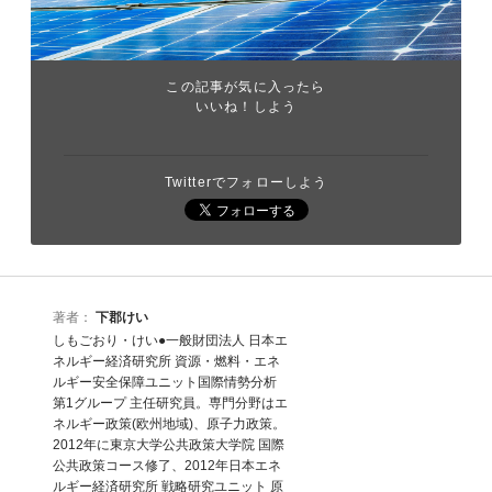
この記事が気に入ったら
いいね！しよう
Twitterでフォローしよう
著者：
下郡けい
しもごおり・けい●一般財団法人 日本エ
ネルギー経済研究所 資源・燃料・エネ
ルギー安全保障ユニット国際情勢分析
第1グループ 主任研究員。専門分野はエ
ネルギー政策(欧州地域)、原子力政策。
2012年に東京大学公共政策大学院 国際
公共政策コース修了、2012年日本エネ
ルギー経済研究所 戦略研究ユニット 原