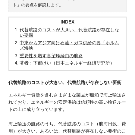
ト」の要点を解説します。
INDEX
代替航路のコストが大きい、代替航路が存在しな
い要衝
中東からアジア向け石油・ガス供給の要「ホルム
ズ海峡」
重要性を増す喜望峰経由の航路
著者：下郡けい（日本エネルギー経済研究所）
代替航路のコストが大きい、代替航路が存在しない要衝
エネルギー資源を含むさまざまな製品が船舶で海上輸送さ
れており、エネルギーの安定供給は信頼性の高い輸送ルー
トの上に成り立っています。
海上輸送の航路のうち、代替航路のコスト（航海日数、費
用）が大きい、あるいは、代替航路が存在しない要衝のこ