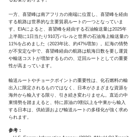
一方、喜望峰は南アフリカの南端に位置し、喜望峰を経由
する航路は世界的な主要貿易ルートの一つとなっていま
す。EIAによると、喜望峰を経由する石油輸送量は2025年
上半期に1日当たり910万バレルと世界の石油海上輸送量の
11%を占めました（2023年比、約47%増加）。紅海の情勢
が不安定な中で、喜望峰経由の航路は航海日数を要し運賃
や輸送コストが増加するものの、迂回ルートとしての重要
性が高まっています。
輸送ルートやチョークポイントの重要性は、化石燃料の輸
出入に限定されるものではなく、日本がさまざまな資源を
海外から輸入する限り、引き続き変わりません。直近の中
東情勢を踏まえると、特に原油の9割以上を中東から輸入
する日本は、供給源および輸送ルートの多様化が強く求め
られます。
参考：