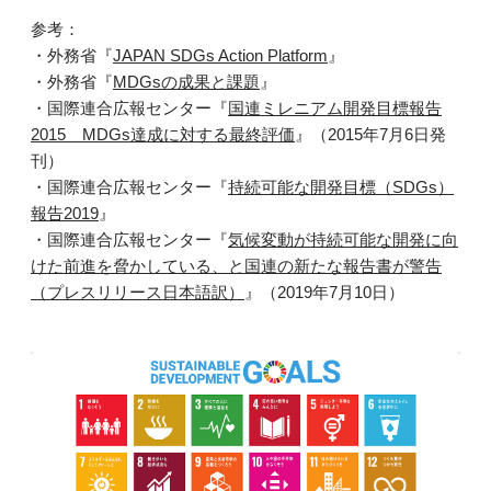
参考：
・外務省『
JAPAN SDGs Action Platform
』
・外務省『
MDGsの成果と課題
』
・国際連合広報センター『
国連ミレニアム開発目標報告
2015 MDGs達成に対する最終評価
』（2015年7月6日発
刊）
・国際連合広報センター『
持続可能な開発目標（SDGs）
報告2019
』
・国際連合広報センター『
気候変動が持続可能な開発に向
けた前進を脅かしている、と国連の新たな報告書が警告
（プレスリリース日本語訳）
』（2019年7月10日）