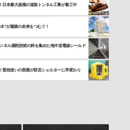
！日本最大規模の道路トンネル工事が着工中
い木”が建築の未来をつむぐ！
トンネル掘削技術の粋を集めた地中送電線シールド
！普段使いの部屋が防災シェルターに早変わり