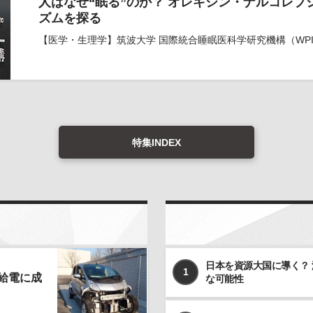
人はなぜ“眠る”のか？ オレキシン・ナルコレ
ズムを探る
【医学・生理学】筑波大学 国際統合睡眠医科学研究機構（WPI-
特集INDEX
日本を資源大国に導く？
1
給電に成
な可能性