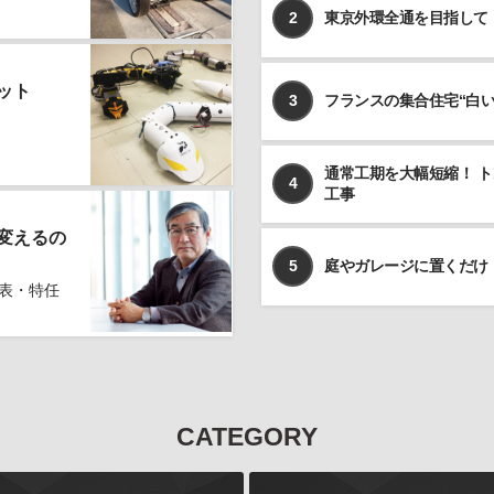
2
東京外環全通を目指して
ット
3
フランスの集合住宅“白
通常工期を大幅短縮！ 
4
工事
変えるの
5
庭やガレージに置くだけ
表・特任
CATEGORY