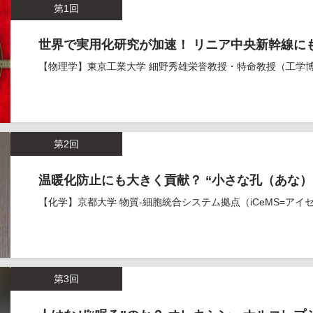
第1回
世界で実用化研究が加速！ リニア中央新幹線に
【物理学】東京工業大学 細野秀雄栄誉教授・特命教授（工学
第2回
温暖化防止にも大きく貢献？ “小さな孔（あな）
【化学】京都大学 物質-細胞統合システム拠点（iCeMS=アイ
第3回