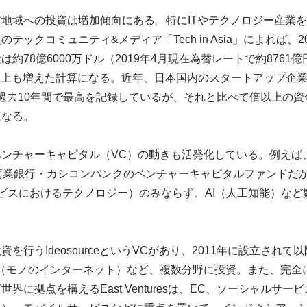
地域への投資は増加傾向にある。特にITやテクノロジー産業
ックコミュニティ&メディア「Tech in Asia」によれば、2
約78億6000万ドル（2019年4月現在為替レートで約876
3倍以上も増えた計算になる。近年、日本国内のスタートアップ企
億円と過去10年間で最高を記録しているが、それと比べて倍以上の
になる。
ンチャーキャピタル（VC）の動きも活発化している。例えば、
の大手商業銀行・カシコンバンクのベンチャーキャピタルファンド
融サービスにおけるテクノロジー）のみならず、AI（人工知能）な
を行うIdeosourceというVCがあり、2011年に設立され
T（モノのインターネット）など、複数分野に投資。また、完全
に拠点を構えるEast Venturesは、EC、ソーシャルサー