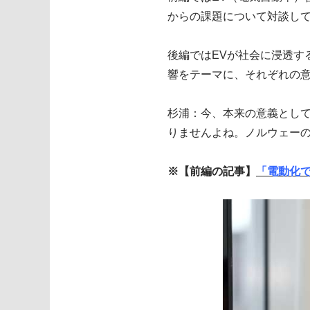
からの課題について対談し
後編ではEVが社会に浸透す
響をテーマに、それぞれの
杉浦：今、本来の意義として
りませんよね。ノルウェー
※【前編の記事】
「電動化で