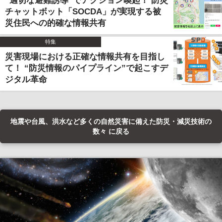
“適切な避難誘導”でアクション喚起！ 防災
チャットボット「SOCDA」が実現する被
災住民への的確な情報共有
特集
災害現場における正確な情報共有を目指し
て！ “防災情報のパイプライン”で起こすデ
ジタル革命
地震や台風、洪水など多くの自然災害に備えた防災・減災技術の
数々 に戻る