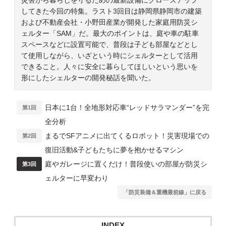
してきた今回の特集。ラスト3回目は静岡県静岡市の建築
および不動産会社・小野田産業が開発した家庭用防災シ
ェルター「SAM」だ。最大のポイントは、庭や車の駐車
スペースなどに設置可能で、普段は子ども部屋などとし
て使用しながら、いざという時にシェルターとして活用
できること。人々に安全に暮らしてほしいという思いを
形にしたシェルターの開発秘話を聞いた。
日本に1台！全地形対応車“レッドサラマンダー”を完
第1回
全分析
まるでSFアニメに出てくるロボット！災害現場での
第2回
復旧活動&子どもたちに夢を抱かせるマシン
庭やガレージに置くだけ！普段使いの部屋が防災シ
第3回
ェルターに早変わり
「防災装備＆重機最前線」に戻る
INDEX