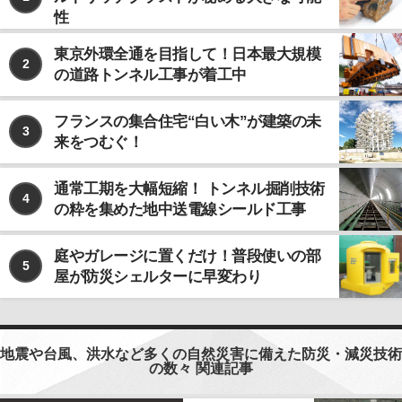
性
東京外環全通を目指して！日本最大規模
2
の道路トンネル工事が着工中
フランスの集合住宅“白い木”が建築の未
3
来をつむぐ！
通常工期を大幅短縮！ トンネル掘削技術
4
の粋を集めた地中送電線シールド工事
庭やガレージに置くだけ！普段使いの部
5
屋が防災シェルターに早変わり
地震や台風、洪水など多くの自然災害に備えた防災・減災技術
の数々 関連記事