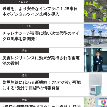
トピックス
鉄道を、より安全なインフラに！ JR東日
本がデジタルツイン技術を導入
トピックス
チャレナジーが災害に強い次世代型のマイ
クロ風車を新開発！
特集
災害レジリエンスに効果が期待される蓄電
池の役割
特集
防災無線に代わる新機軸！ 地デジ波が可能
にする“受け手目線”の情報発信
特集