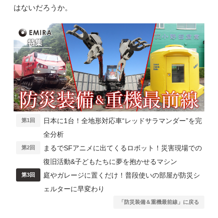
はないだろうか。
日本に1台！全地形対応車“レッドサラマンダー”を完
第1回
全分析
まるでSFアニメに出てくるロボット！災害現場での
第2回
復旧活動&子どもたちに夢を抱かせるマシン
庭やガレージに置くだけ！普段使いの部屋が防災シ
第3回
ェルターに早変わり
「防災装備＆重機最前線」に戻る