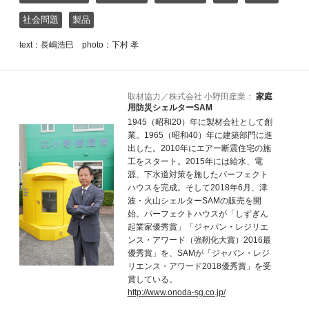
社会問題
製品
text：長嶋浩巳 photo：下村 孝
取材協力／株式会社 小野田産業：
家庭
用防災シェルターSAM
1945（昭和20）年に製材会社として創
業。1965（昭和40）年に建築部門に進
出した。2010年にエアー断震住宅の施
工をスタート。2015年には給水、電
源、下水道対策を施したパーフェクト
ハウスを完成。そして2018年6月、津
波・火山シェルターSAMの販売を開
始。パーフェクトハウスが「しずぎん
起業家優秀賞」「ジャパン・レジリエ
ンス・アワード（強靭化大賞）2016最
優秀賞」を、SAMが「ジャパン・レジ
リエンス・アワード2018優秀賞」を受
賞している。
http://www.onoda-sg.co.jp/