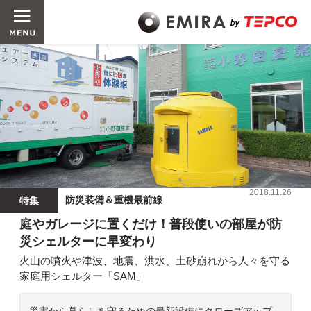
2018.11.26
防災装備＆重機最前線
特集
庭やガレージに置くだけ！普段使いの部屋が防
災シェルターに早変わり
火山の噴火や津波、地震、洪水、土砂崩れから人々を守る
家庭用シェルター「SAM」
災害から暮らしを守るための最新設備にクローズアップ