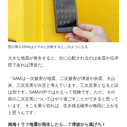
壁の厚さ15cmはスマホと比較するとこのようになる
大きな地震が発生すると、次に心配されるのは余震や沿岸
部であれば津波だ。
「SAMは一次被害が地震、二次被害が津波や余震、火山
灰、三次災害が火災と考えています。三次災害となると話
は別です。SAMの中ではかえって危険です。ただ、その
前の二次災害についてはやり過ごすことができると思って
います。そこを乗り切れば、生き残る確率が格段に上がる
と思うんです」
南海トラフ地震が発生したら…？津波から逃げろ！