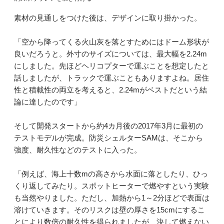
素材の見通しをつけた後は、デザインに取り掛かった。
「空から降ってくる火山灰を落とすためにはドーム形状が
良いだろうと。外寸のサイズについては、最大幅を2.24m
にしました。先ほどヘリコプターで運ぶことを想定したと
話しましたが、トラックで運ぶこともありますよね。居住
性と積載性の両立を考えると、2.24mがベストだという結
論に達したのです」
そして開発スタートから約4カ月後の2017年3月に最初の
テストモデルが完成。防災シェルターSAMは、そこから
強度、耐久性などのテストに入った。
「例えば、海上十数mの高さから水面に落としたり、ひっ
くり返してみたり。スポットヒーターで燃やすという実験
も当然やりました。ただし、加熱から1～2分ほどで表面は
溶けていきます。そのリスクは壁の厚さを15cmにするこ
とにより数倍の耐久性を得られましたが、決して燃えない