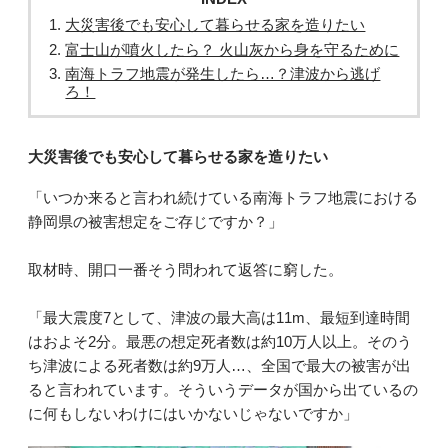
大災害後でも安心して暮らせる家を造りたい
富士山が噴火したら？ 火山灰から身を守るために
南海トラフ地震が発生したら…？津波から逃げ
ろ！
大災害後でも安心して暮らせる家を造りたい
「いつか来ると言われ続けている南海トラフ地震における
静岡県の被害想定をご存じですか？」
取材時、開口一番そう問われて返答に窮した。
「最大震度7として、津波の最大高は11m、最短到達時間
はおよそ2分。最悪の想定死者数は約10万人以上。そのう
ち津波による死者数は約9万人…、全国で最大の被害が出
ると言われています。そういうデータが国から出ているの
に何もしないわけにはいかないじゃないですか」