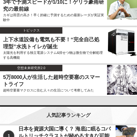
3年で予測スピードが1/10に！ゲリラ豪雨研
究の最前線
カギは雨雲の高さ！早く的確に予測するための最新レーダが実証実
験中
トピックス
上下水道設備も電気も不要！“完全自己処
理型”水洗トイレが誕生
太陽光を利用する独立電源システム&排せつ物は微生物で分解処理
する高機能
空想未来研究所2.0
5万8000人が生活した超時空要塞のスマー
トライフ
超時空要塞マクロスに住む人々の生活について考察してみた
人気記事ランキング
日本を資源大国に導く？ 海底に眠るコバ
ルトリッチクラストが秘める大きな可能
1